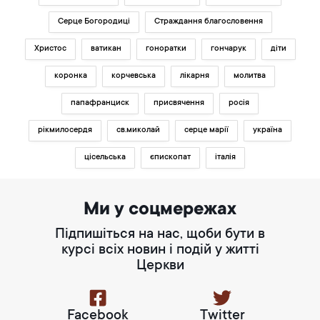
Серце Богородиці
Страждання благословення
Христос
ватикан
гоноратки
гончарук
діти
коронка
корчевська
лікарня
молитва
папафранциск
присвячення
росія
рікмилосердя
св.миколай
серце марії
україна
цісельська
єпископат
італія
Ми у соцмережах
Підпишіться на нас, щоби бути в
курсі всіх новин і подій у житті
Церкви
Facebook
Twitter