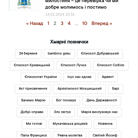
милостиня – це перевірка чи ми
добре молимось і постимо
14.02.2024
10:31
« Назад
1
2
3
4
…
10
Вперед »
Хмарні позначки
24 березня
bambino gesu
Єпископ Дубравський
Єпископ Кривицький
Єпископ Лучок
Єпископ Собіло
Єпископат України
Ісус нас єднає
Адвент
Акт присвячення
Архієпископ Мокшицький
Барі
Бачимо Марію
Бог показує
День Державності
Добрі справи
Зло лютує
Марія вислуховує нас
Ми готові
Мукачівська дієцезія
Новенна
Папа Франциск
Ревна молитва
Святий Йосиф