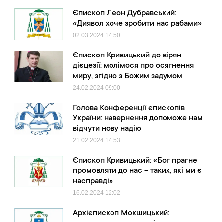
Єпископ Леон Дубравський:
«Диявол хоче зробити нас рабами»
02.03.2024
14:50
Єпископ Кривицький до вірян
дієцезії: молімося про осягнення
миру, згідно з Божим задумом
24.02.2024
09:00
Голова Конференції єпископів
України: навернення допоможе нам
відчути нову надію
21.02.2024
14:53
Єпископ Кривицький: «Бог прагне
промовляти до нас – таких, які ми є
насправді»
16.02.2024
12:02
Архієпископ Мокшицький: