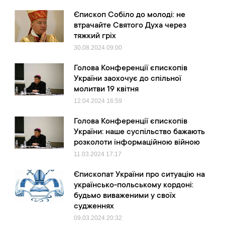
Єпископ Собіло до молоді: не
втрачайте Святого Духа через
тяжкий гріх
30.08.2024
09:00
Голова Конференції єпископів
України заохочує до спільної
молитви 19 квітня
12.04.2024
16:59
Голова Конференції єпископів
України: наше суспільство бажають
розколоти інформаційною війною
11.03.2024
17:17
Єпископат України про ситуацію на
українсько-польському кордоні:
будьмо виваженими у своїх
судженнях
09.03.2024
20:32