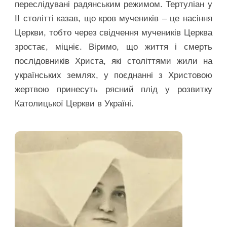
переслідувані радянським режимом. Тертуліан у
ІІ столітті казав, що кров мучеників – це насіння
Церкви, тобто через свідчення мучеників Церква
зростає, міцніє. Віримо, що життя і смерть
послідовників Христа, які століттями жили на
українських землях, у поєднанні з Христовою
жертвою принесуть рясний плід у розвитку
Католицької Церкви в Україні.