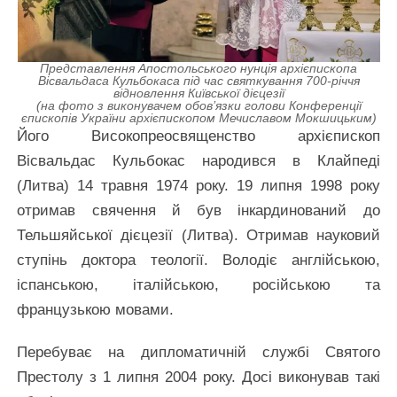
Представлення Апостольського нунція архієпископа
Вісвальдаса Кульбокаса під час святкування 700-річчя
відновлення Київської дієцезії
(на фото з виконувачем обов’язки голови Конференції
єпископів України архієпископом Мечиславом Мокшицьким)
Його Високопреосвященство архієпископ
Вісвальдас Кульбокас народився в Клайпеді
(Литва) 14 травня 1974 року. 19 липня 1998 року
отримав свячення й був інкардинований до
Тельшяйської дієцезії (Литва). Отримав науковий
ступінь доктора теології. Володіє англійською,
іспанською, італійською, російською та
французькою мовами.
Перебуває на дипломатичній службі Святого
Престолу з 1 липня 2004 року. Досі виконував такі