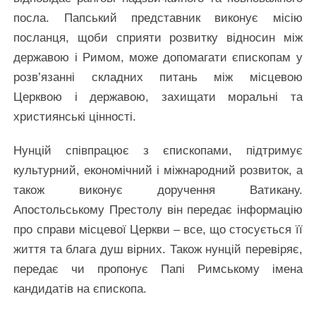
посла. Папський представник виконує місію
посланця, щоби сприяти розвитку відносин між
державою і Римом, може допомагати єпископам у
розв’язанні складних питань між місцевою
Церквою і державою, захищати моральні та
християнські цінності.
Нунцій співпрацює з єпископами, підтримує
культурний, економічний і міжнародний розвиток, а
також виконує доручення Ватикану.
Апостольському Престолу він передає інформацію
про справи місцевої Церкви – все, що стосується її
життя та блага душ вірних. Також нунцій перевіряє,
передає чи пропонує Папі Римському імена
кандидатів на єпископа.