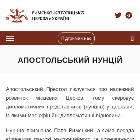
Підтримай нас
АПОСТОЛЬСЬКИЙ НУНЦІЙ
Апостольський Престол піклується про належний
розвиток місцевих Церков, тому скеровує
дипломатичних представників (нунціїв) у держави,
із якими має офіційні дипломатичні відносини.
Нунціїв призначає Папа Римський, а сама посада
відповідає рангові надзвичайного та повноважного