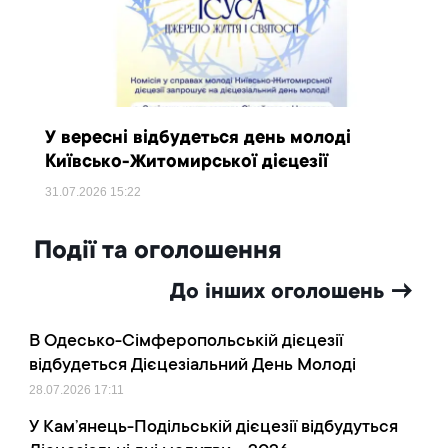
У вересні відбудеться день молоді
Київсько-Житомирської дієцезії
31.07.2026
15:22
Події та оголошення
До інших оголошень →
В Одесько-Сімферопольській дієцезії
відбудеться Дієцезіальний День Молоді
28.07.2026
17:11
У Кам’янець-Подільській дієцезії відбудуться