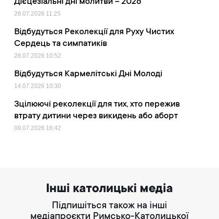
Дієцезіальні дні молитви – 2026
28.07.2026
11:25
Відбудуться Реколекції для Руху Чистих
Сердець та симпатиків
28.07.2026
10:52
Відбудуться Кармелітські Дні Молоді
14.07.2026
10:30
Зцілюючі реколекції для тих, хто пережив
втрату дитини через викидень або аборт
09.07.2026
16:42
Інші католицькі медіа
Підпишіться також на інші
медіапроєкти Римсько-Католицької