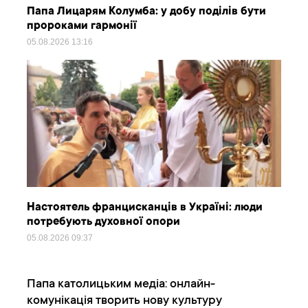
Папа Лицарям Колумба: у добу поділів бути
пророками гармонії
05.08.2026
13:16
Настоятель францисканців в Україні: люди
потребують духовної опори
05.08.2026
09:37
Папа католицьким медіа: онлайн-
комунікація творить нову культуру