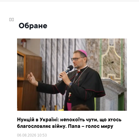
Обране
Нунцій в Україні: непокоїть чути, що хтось
благословляє війну. Папа – голос миру
06.08.2026
10:53