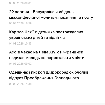
05.08.2026
09:01
29 серпня – Всеукраїнський день
міжконфесійної молитви, покаяння та посту
04.08.2026
16:59
Карітас Чехії: підтримка постраждалих
українських дітей та підлітків
04.08.2026
10:33
Ассізі чекає на Лева XIV: св. Франциск
надихає молодь не переставати мріяти
04.08.2026
09:01
Одещина: єпископ Широкорадюк очолив
відпуст Преображення Господнього
03.08.2026
14:38