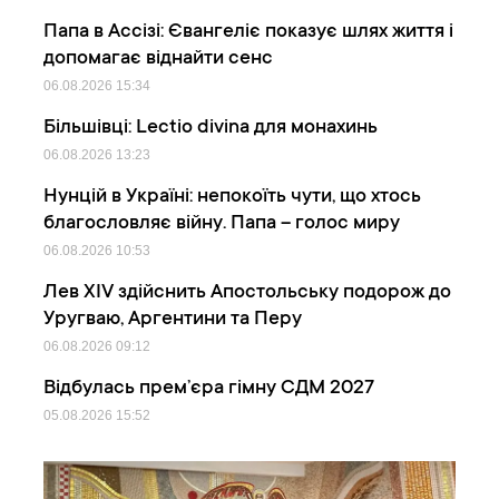
Папа в Ассізі: Євангеліє показує шлях життя і
допомагає віднайти сенс
06.08.2026
15:34
Більшівці: Lectio divina для монахинь
06.08.2026
13:23
Нунцій в Україні: непокоїть чути, що хтось
благословляє війну. Папа – голос миру
06.08.2026
10:53
Лев XIV здійснить Апостольську подорож до
Уругваю, Аргентини та Перу
06.08.2026
09:12
Відбулась прем’єра гімну СДМ 2027
05.08.2026
15:52