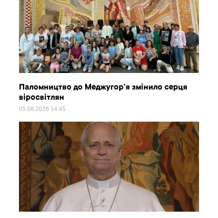
Паломництво до Меджугор’я змінило серця
віросвітлян
05.08.2026
14:45