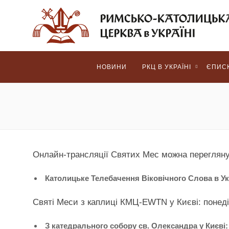
НОВИНИ
РКЦ В УКРАЇНІ
ЄПИС
Онлайн-трансляції Святих Мес можна перегляну
Католицьке Телебачення Віковічного Слова в Ук
Святі Меси з каплиці КМЦ-EWTN у Києві: понеділ
З катедрального собору св. Олександра у Києві: