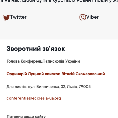
я на нас, щоби бути в курсі всіх новин і подій у ж
Twitter
Viber
Зворотний зв’язок
Голова Конференції єпископів України
Ординарій Луцький єпископ Віталій Скомаровський
Для листів: вул. Винниченка, 32, Львів, 79008
conferentia@ecclesia-ua.org
Питання щодо сайту