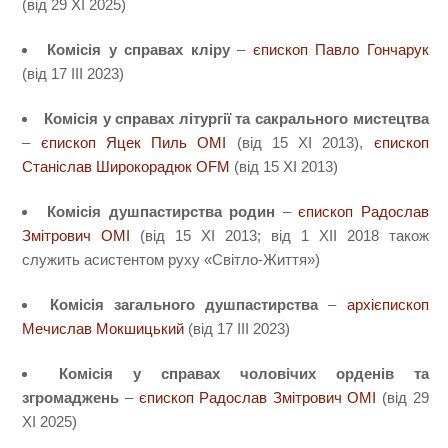
(від 29 XI 2025)
Комісія у справах кліру
–
єпископ Павло Гончарук
(від 17 IIІ 2023)
Комісія у справах літургії та сакрального мистецтва
–
єпископ Яцек Пиль ОМІ
(від 15 XI 2013),
єпископ
Станіслав Широкорадюк OFM
(від 15 XI 2013)
Комісія душпастирства родин
–
єпископ Радослав
Змітрович ОМІ
(від 15 XI 2013; від 1 XII 2018 також
служить асистентом руху «Світло-Життя»)
Комісія загального душпастирства
–
архієпископ
Мечислав Мокшицький
(від 17 ІІI 2023)
Комісія у справах чоловічих орденів та
згромаджень
–
єпископ Радослав Змітрович ОМІ
(від 29
XI 2025)