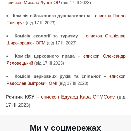
єпископ Микола Лучок ОР
(від 17 ІII 2023)
Комісія військового душпастирства
–
єпископ Павло
Гончарук
(від 17 ІII 2023)
Комісія екології та туризму
–
єпископ Станіслав
Широкорадюк OFM
(від 17 ІІІ 2023)
Комісія церковного права
–
єпископ Олександр
Язловецький
(від 17 ІІІ 2023)
Комісія церковних рухів та спільнот
–
єпископ
Радослав Змітрович ОМІ
(від 17 ІІІ 2023)
Речник КЄУ
–
єпископ Едуард Кава OFMConv
(від
17 ІІI 2023)
Ми у соцмережах