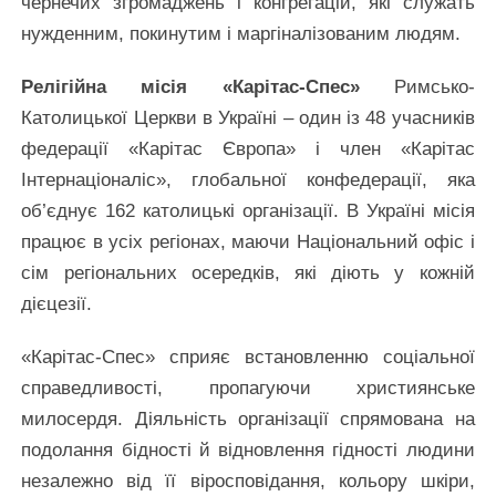
чернечих згромаджень і конгрегацій, які служать
нужденним, покинутим і маргіналізованим людям.
Релігійна місія «Карітас-Спес»
Римсько-
Католицької Церкви в Україні – один із 48 учасників
федерації «Карітас Європа» і член «Карітас
Інтернаціоналіс», глобальної конфедерації, яка
об’єднує 162 католицькі організації. В Україні місія
працює в усіх регіонах, маючи Національний офіс і
сім регіональних осередків, які діють у кожній
дієцезії.
«Карітас-Спес» сприяє встановленню соціальної
справедливості, пропагуючи християнське
милосердя. Діяльність організації спрямована на
подолання бідності й відновлення гідності людини
незалежно від її віросповідання, кольору шкіри,