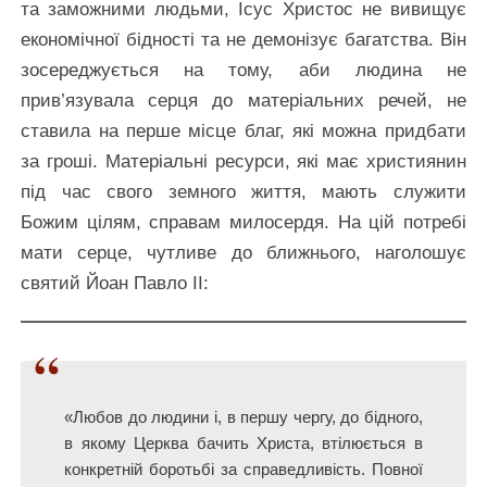
та заможними людьми, Ісус Христос не вивищує
економічної бідності та не демонізує багатства. Він
зосереджується на тому, аби людина не
прив’язувала серця до матеріальних речей, не
ставила на перше місце благ, які можна придбати
за гроші. Матеріальні ресурси, які має християнин
під час свого земного життя, мають служити
Божим цілям, справам милосердя. На цій потребі
мати серце, чутливе до ближнього, наголошує
святий Йоан Павло ІІ:
«Любов до людини і, в першу чергу, до бідного,
в якому Церква бачить Христа, втілюється в
конкретній боротьбі за справедливість. Повної