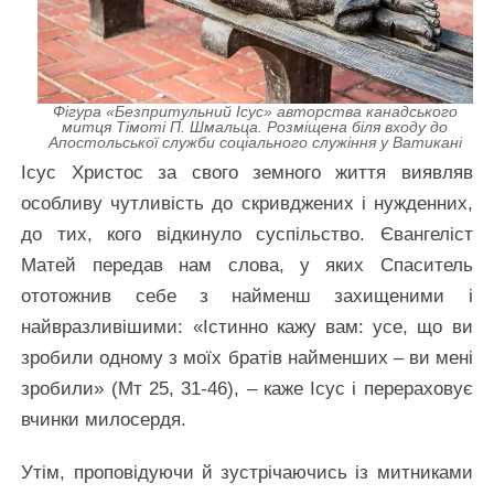
Фігура «Безпритульний Ісус» авторства канадського
митця
Тімоті П. Шмальца.
Розміщена біля входу до
Апостольської служби соціального служіння у Ватикані
Ісус Христос за свого земного життя виявляв
особливу чутливість до скривджених і нужденних,
до тих, кого відкинуло суспільство. Євангеліст
Матей передав нам слова, у яких Спаситель
ототожнив себе з найменш захищеними і
найвразливішими: «Істинно кажу вам: усе, що ви
зробили одному з моїх братів найменших – ви мені
зробили» (Мт 25, 31-46), – каже Ісус і перераховує
вчинки милосердя.
Утім, проповідуючи й зустрічаючись із митниками