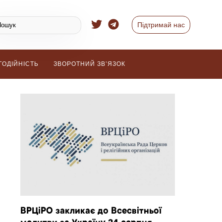
Підтримай нас
ГОДІЙНІСТЬ
ЗВОРОТНИЙ ЗВ’ЯЗОК
ВРЦіРО закликає до Всесвітньої