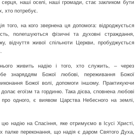
серця, наші оселі, наші громади, стає закликом бути
х, хто потребує.
я того, на кого звернена ця допомога: відроджується
ність, полегшуються фізичні та духовні страждання,
жу, відчуття живої спільноти Церкви, пробуджується
.
нього живить надію і того, хто служить, – через
себе знаряддям Божої любові, переживання Божої
 виконання Божої волі, допомоги іншому. Практикуючи
долає егоїзм та гординю. Така дієва, сповнена любові
 про одного, є виявом Царства Небесного на землі,
 цю надію на Спасіння, яке отримуємо в Ісусі Христі,
ях палке переконання, що надія є даром Святого Духа,