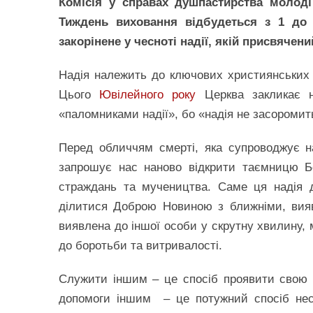
Комісія у справах душпастирства молоді
Тиждень виховання відбудеться з 1 до 
закорінене у чесноті надії, якій присвячен
Надія належить до ключових християнських ч
Цього
Ювілейного року
Церква закликає н
«паломниками надії», бо «надія не засоромить
Перед обличчям смерті, яка супроводжує н
запрошує нас наново відкрити таємницю Бо
страждань та мучеництва. Саме ця надія 
ділитися Доброю Новиною з ближніми, вия
виявлена до іншої особи у скрутну хвилину, 
до боротьби та витривалості.
Служити іншим – це спосіб проявити свою в
допомоги іншим – це потужний спосіб нес