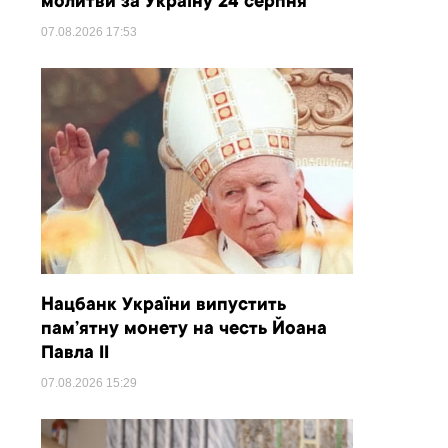
молитви за Україну 24 серпня
07.08.2026
17:53
Нацбанк України випустить
пам’ятну монету на честь Йоана
Павла II
07.08.2026
15:29