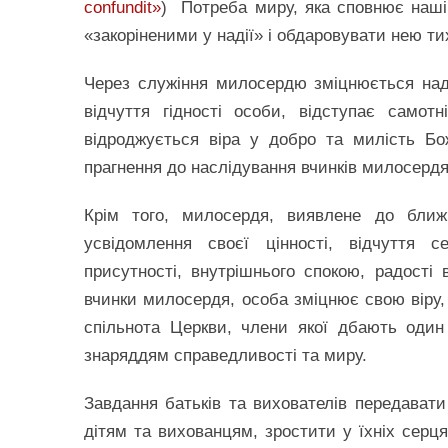
confundit»
) Потреба миру, яка сповнює наші 
«закоріненими у надії» і обдаровувати нею ти
Через служіння милосердю зміцнюється наді
відчуття гідності особи, відступає самот
відроджується віра у добро та милість Бо
прагнення до наслідування вчинків милосердя
Крім того, милосердя, виявлене до ближ
усвідомлення своєї цінності, відчуття 
присутності, внутрішнього спокою, радості
вчинки милосердя, особа зміцнює свою віру, 
спільнота Церкви, члени якої дбають один
знаряддям справедливості та миру.
Завдання батьків та вихователів передавати
дітям та вихованцям, зростити у їхніх серц