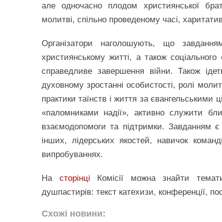
але одночасно плодом християнської брате
молитві, спільно проведеному часі, харитатив
Організатори наголошують, що завданн
християнському житті, а також соціального
справедливе завершення війни. Також іде
духовному зростанні особистості, ролі моли
практики таїнств і життя за євангельськими 
«паломниками надії», активно служити бл
взаємодопомоги та підтримки. Завданням є 
інших, лідерських якостей, навичок команд
випробуваннях.
На
сторінці
Комісії можна знайти темат
душпастирів: текст катехизи, конференції, по
Схожі новини: