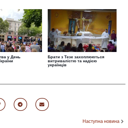
тва у День
Брати з Тезе захоплюються
України
витривалістю та надією
українців
Наступна новина