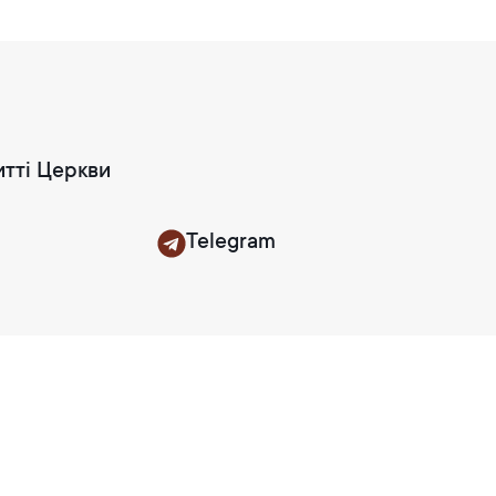
итті Церкви
Telegram