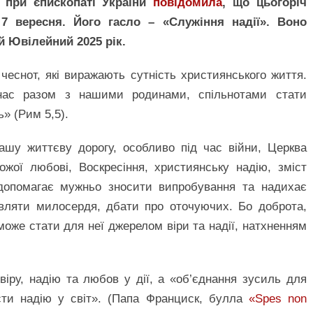
 при єпископаті України
повідомила
, що цьогоріч
7 вересня. Його гасло – «Служіння надії». Воно
ий Ювілейний 2025 рік.
еснот, які виражають сутність християнського життя.
ас разом з нашими родинами, спільнотами стати
» (Рим 5,5).
ашу життєву дорогу, особливо під час війни, Церква
жої любові, Воскресіння, християнську надію, зміст
допомагає мужньо зносити випробування та надихає
вляти милосердя, дбати про оточуючих. Бо доброта,
може стати для неї джерелом віри та надії, натхненням
іру, надію та любов у дії, а «об’єднання зусиль для
ти надію у світ». (Папа Франциск, булла
«Spes non