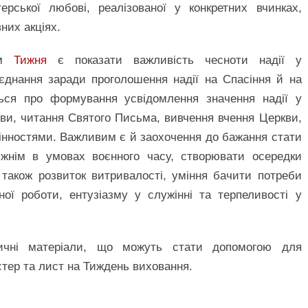
рської любові, реалізованої у конкретних вчинках,
них акціях.
ям
Тижня
є показати важливість чесноти надії у
 єднання заради проголошення надії на Спасіння й на
ться про формування усвідомлення значення надії у
тви, читання Святого Письма, вивчення вчення Церкви,
цінностями. Важливим є й заохочення до бажання стати
ижнім в умовах воєнного часу, створювати осередки
також розвиток витривалості, уміння бачити потреби
ної роботи, ентузіазму у служінні та терпеливості у
ичні матеріали, що можуть стати допомогою для
стер та лист на Тиждень виховання.