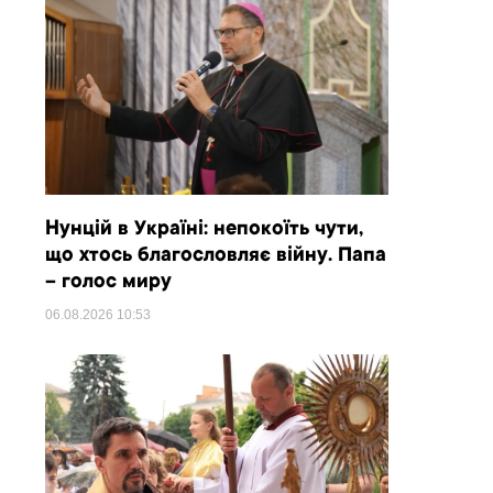
Нунцій в Україні: непокоїть чути,
що хтось благословляє війну. Папа
– голос миру
06.08.2026
10:53