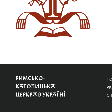
Н
РК
Є