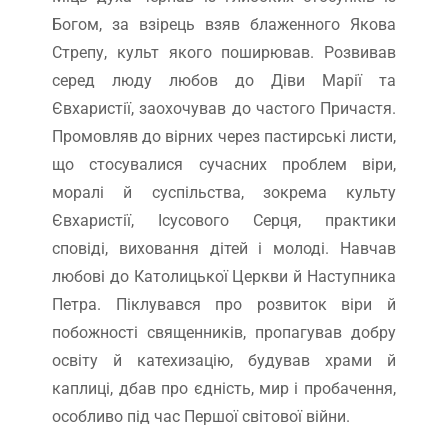
Богом, за взірець взяв блаженного Якова
Стрепу, культ якого поширював. Розвивав
серед люду любов до Діви Марії та
Євхаристії, заохочував до частого Причастя.
Промовляв до вірних через пастирські листи,
що стосувалися сучасних проблем віри,
моралі й суспільства, зокрема культу
Євхаристії, Ісусового Серця, практики
сповіді, виховання дітей і молоді. Навчав
любові до Католицької Церкви й Наступника
Петра. Піклувався про розвиток віри й
побожності священників, пропагував добру
освіту й катехизацію, будував храми й
каплиці, дбав про єдність, мир і пробачення,
особливо під час Першої світової війни.