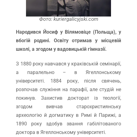
Фото: kuriergalicyjski.com
Народився Йосиф у Вілямовіце (Польща), у
вбогій родині. Освіту отримав у місцевій
школі, а згодом у вадовицькій гімназії.
З 1880 року навчався у краківській семінарії,
а паралельно – в Ягеллонському
університеті. 1884 року, після свячень,
розпочав служіння на парафії, але студій не
покинув. Захистив докторат із теології,
згодом вивчав старохристиянську
археологію й догматику в Римі й Парижі, а
1890 року здобув звання габілітованого
доктора в Ягеллонському університеті.