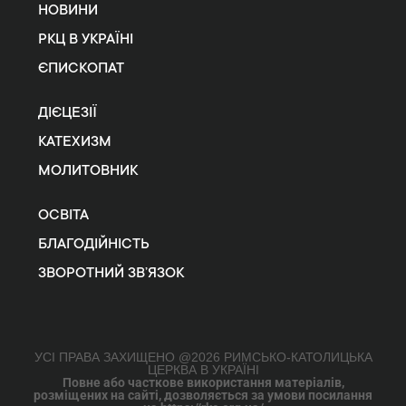
НОВИНИ
РКЦ В УКРАЇНІ
ЄПИСКОПАТ
ДІЄЦЕЗІЇ
КАТЕХИЗМ
МОЛИТОВНИК
ОСВІТА
БЛАГОДІЙНІСТЬ
ЗВОРОТНИЙ ЗВ’ЯЗОК
УСІ ПРАВА ЗАХИЩЕНО @2026 РИМСЬКО-КАТОЛИЦЬКА
ЦЕРКВА В УКРАЇНІ
Повне або часткове використання матеріалів,
розміщених на сайті, дозволяється за умови посилання