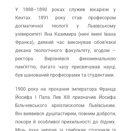
У 1888–1890 роках служив вікарієм у
Кентах. 1891 року став професором
догматичної теології у Львівському
університеті Яна Казимира (нині імені Івана
Франка), деякий час виконував обов’язки
декана теологічного факультету, згодом –
ректора. Вирізнявся феноменальною
пам’яттю, багато часу присвячував науці,
був шанований професорами та студентами.
1900 року на прохання імператора Франца
Йосифа І Папа Лев ХІІІ призначив Йосифа
Більчевського архієпископом Львівським.
Він виявився душпастирем, повним доброти,
покори й особливої прихильності до бідних.
Міць духа черпав із глибоких стосунків із