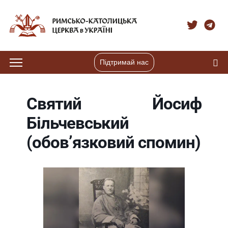
Підтримай нас
Святий Йосиф
Більчевський
(обов’язковий спомин)