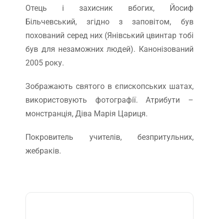
Отець і захисник вбогих, Йосиф
Більчевський, згідно з заповітом, був
похований серед них (Янівський цвинтар тобі
був для незаможних людей). Канонізований
2005 року.
Зображають святого в єпископських шатах,
використовують фотографії. Атрибути –
монстранція, Діва Марія Цариця.
Покровитель учителів, безпритульних,
жебраків.