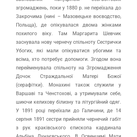
згромаджень, поки у 1880 р. не переїхала до
Закрочима (нині – Мазовецьке воєводство,
Польща), де опікувалася двома жінками
похилого віку. Там Маргарита Шевчик
заснувала нову чернечу спільноту Сестрички
Убогих, які мали опікуватися убогими та
всіма, хто потребує допомоги. Згодом вона
перейменувала спільноту на Згромадження
Дочок Страждальної Матері Божої
(серафітки). Монахині також служили у
Варшаві та Ченстохові, а утримували себе,
шиючи келихову білизну та літургійний одяг.
У 1891 році переїхали до Галичини, де 14
серпня 1891 сестри прийняли чернечий габіт
з рук краківського єпископа кардинала
Альбіна Дунаєвського. В Освенцимі Мати