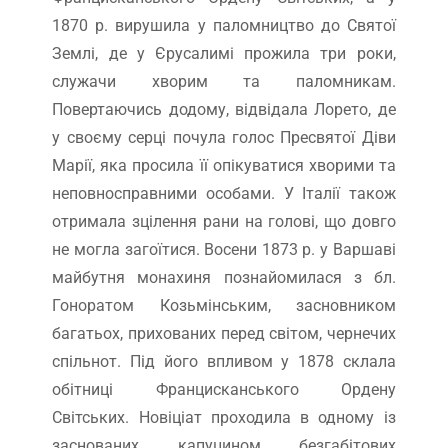
1870 р. вирушила у паломництво до Святої
Землі, де у Єрусалимі прожила три роки,
служачи хворим та паломникам.
Повертаючись додому, відвідала Лорето, де
у своєму серці почула голос Пресвятої Діви
Марії, яка просила її опікуватися хворими та
неповносправними особами. У Італії також
отримала зцілення рани на голові, що довго
не могла загоїтися. Восени 1873 р. у Варшаві
майбутня монахиня познайомилася з бл.
Гоноратом Козьмінським, засновником
багатьох, прихованих перед світом, чернечих
спільнот. Під його впливом у 1878 склала
обітниці Францисканського Ордену
Світських. Новіціат проходила в одному із
заснованих капуцином безгабітових