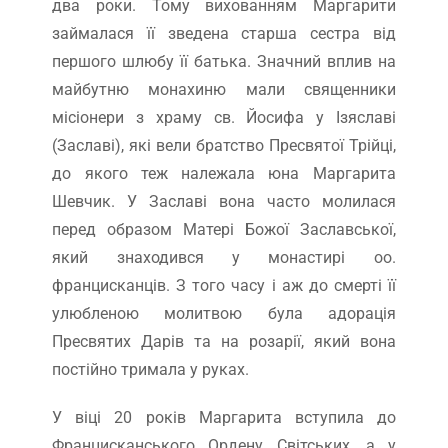
два роки. Тому вихованням Маргарити
займалася її зведена старша сестра від
першого шлюбу її батька. Значний вплив на
майбутню монахиню мали священники
місіонери з храму св. Йосифа у Ізяславі
(Заславі), які вели братство Пресвятої Трійці,
до якого теж належала юна Маргарита
Шевчик. У Заславі вона часто молилася
перед образом Матері Божої Заславської,
який знаходився у монастирі оо.
францисканців. З того часу і аж до смерті її
улюбленою молитвою була адорація
Пресвятих Дарів та на розарії, який вона
постійно тримала у руках.
У віці 20 років Маргарита вступила до
Францисканського Ордену Світських, а у