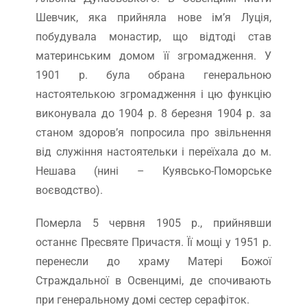
Шевчик, яка прийняла нове ім’я Луція,
побудувала монастир, що відтоді став
материнським домом її згромадження. У
1901 р. була обрана генеральною
настоятелькою згромадження і цю функцію
виконувала до 1904 р. 8 березня 1904 р. за
станом здоров’я попросила про звільнення
від служіння настоятельки і переїхала до м.
Нешава (нині – Куявсько-Поморське
воєводство).
Померла 5 червня 1905 р., прийнявши
останнє Пресвяте Причастя. Її мощі у 1951 р.
перенесли до храму Матері Божої
Страждальної в Освенцимі, де спочивають
при генеральному домі сестер серафіток.