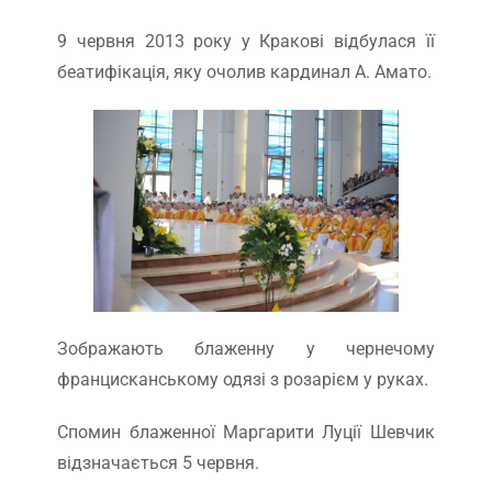
9 червня 2013 року у Кракові відбулася її
беатифікація, яку очолив кардинал А. Амато.
Зображають блаженну у чернечому
францисканському одязі з розарієм у руках.
Спомин блаженної Маргарити Луції Шевчик
відзначається 5 червня.