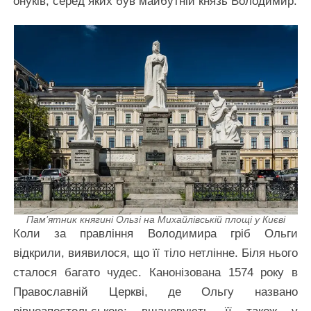
онуків, серед яких був майбутній князь Володимир.
Пам’ятник княгині Ользі на Михайлівській площі у Києві
Коли за правління Володимира гріб Ольги
відкрили, виявилося, що її тіло нетлінне. Біля нього
сталося багато чудес. Канонізована 1574 року в
Православній Церкві, де Ольгу названо