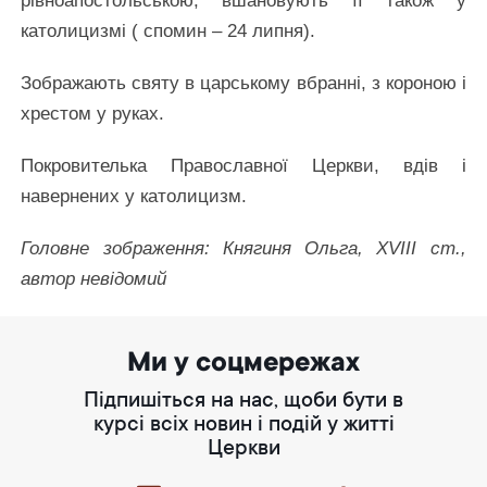
рівноапостольською; вшановують її також у
католицизмі ( спомин – 24 липня).
Зображають святу в царському вбранні, з короною і
хрестом у руках.
Покровителька Православної Церкви, вдів і
навернених у католицизм.
Головне зображення: Княгиня Ольга, XVIII ст.,
автор невідомий
Ми у соцмережах
Підпишіться на нас, щоби бути в
курсі всіх новин і подій у житті
Церкви