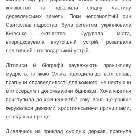
князівство та підкорила східну частину
деревлянських земель. Поки неповнолітній син
Святослав підростав, була регентом, укріплювала
Київське князівство, будувала міста,
впорядковувала внутрішній устрій, розвивала
політичний і господарський устрій.
Літописи й біографії зауважують проникливу
мудрість, із якою Ольга підходила до всіх справ,
прагнучи справедливості для кожного, не нехтуючи
милосердям і допомагаючи біднякам. Хоча княгиня
приступила до хрещення 957 року, вона ще раніше
керувалася деякими християнськими принципами,
не відаючи про це.
Дивлячись на приклад сусідніх держав, прагнула