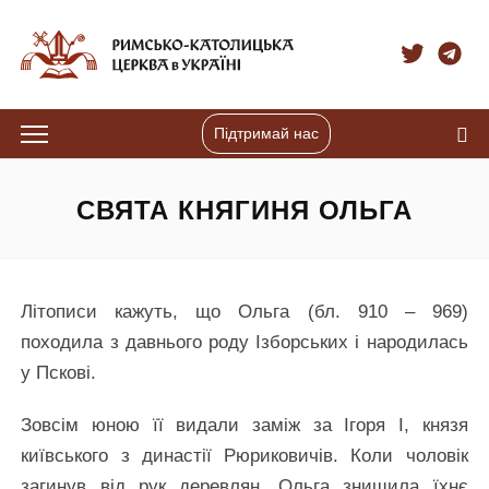
Підтримай нас
СВЯТА КНЯГИНЯ ОЛЬГА
Літописи кажуть, що Ольга (бл. 910 – 969)
походила з давнього роду Ізборських і народилась
у Пскові.
Зовсім юною її видали заміж за Ігоря І, князя
київського з династії Рюриковичів. Коли чоловік
загинув від рук деревлян, Ольга знищила їхнє