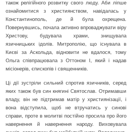
також релігійного розвитку свого люду. Аби ліпше
ознайомитися з християнством, навідалась у
Константинополь, де й була охрещена.
Повернувшись, почала активно впроваджувати віру
Христову, будувала храми, знищувала
язичницьких ідолів. Митрополію, що існувала в
Києві за Аскольда, відновити не вдалося, тому
Ольга співпрацювала з Оттоном І, який і надав
місіонерів, єпископів і священників.
Ці дії зустріли сильний спротив язичників, серед
яких також був син княгині Святослав. Отримавши
владу, він не підтримав матір у християнізації, і
вона відступила, щоб не втручатись у синові
справи, проте в молитві постійно просила про його
навернення й навернення народу. Виховувала