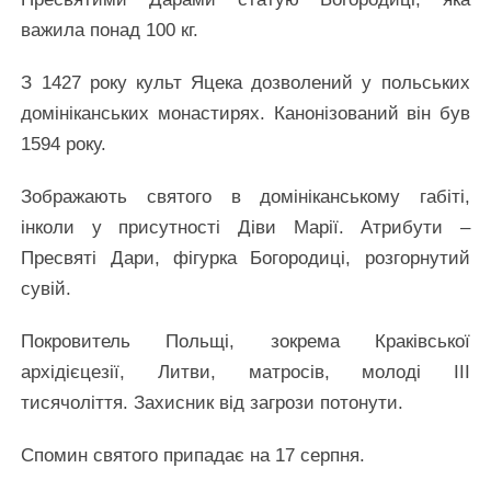
важила понад 100 кг.
З 1427 року культ Яцека дозволений у польських
домініканських монастирях. Канонізований він був
1594 року.
Зображають святого в домініканському габіті,
інколи у присутності Діви Марії. Атрибути –
Пресвяті Дари, фігурка Богородиці, розгорнутий
сувій.
Покровитель Польщі, зокрема Краківської
архідієцезії, Литви, матросів, молоді ІІІ
тисячоліття. Захисник від загрози потонути.
Спомин святого припадає на 17 серпня.