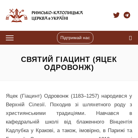
Підтримай нас
СВЯТИЙ ГІАЦИНТ (ЯЦЕК
ОДРОВОНЖ)
Яцек (Гіацинт) Одровонж (1183–1257) народився у
Верхній Сілезії. Походив зі шляхетного роду з
християнськими традиціями. Навчався в
кафедральній школі від блаженного Вінцентія
Кадлубка у Кракові, а також, імовірно, в Парижі та