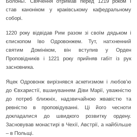
Болоньї. Свячення отримав перед 1219 роком і
став каноніком у краківському кафедральному
соборі.
1220 року відвідав Рим разом зі своїм дядьком і
єпископом Іво Одровонжем. Тут, натхненний
святим Домініком, він вступив у Орден
Проповідників і 1221 року прийняв габіт із рук
засновника.
Яцек Одровонж вирізнявся аскетизмом і любов’ю
до Євхаристії, вшануванням Діви Марії, уважністю
до потреб ближніх, надзвичайною жвавістю та
ревністю в проповідуванні. Ці його чесноти
докладалися до швидкого розвитку ордену.
Засновував монастирі в Чехії, Австрії, а найбільше
– в Польщі.