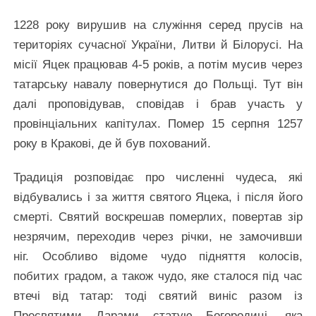
1228 року вирушив на служіння серед прусів на
територіях сучасної України, Литви й Білорусі. На
місії Яцек працював 4-5 років, а потім мусив через
татарську навалу повернутися до Польщі. Тут він
далі проповідував, сповідав і брав участь у
провінціальних капітулах. Помер 15 серпня 1257
року в Кракові, де й був похований.
Традиція розповідає про численні чудеса, які
відбувались і за життя святого Яцека, і після його
смерті. Святий воскрешав померлих, повертав зір
незрячим, переходив через річки, не замочивши
ніг. Особливо відоме чудо підняття колосів,
побитих градом, а також чудо, яке сталося під час
втечі від татар: тоді святий виніс разом із
Пресвятими Дарами статую Богородиці, яка