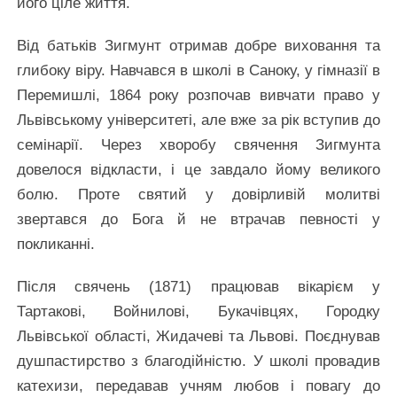
його ціле життя.
Від батьків Зигмунт отримав добре виховання та
глибоку віру. Навчався в школі в Саноку, у гімназії в
Перемишлі, 1864 року розпочав вивчати право у
Львівському університеті, але вже за рік вступив до
семінарії. Через хворобу свячення Зигмунта
довелося відкласти, і це завдало йому великого
болю. Проте святий у довірливій молитві
звертався до Бога й не втрачав певності у
покликанні.
Після свячень (1871) працював вікарієм у
Тартакові, Войнилові, Букачівцях, Городку
Львівської області, Жидачеві та Львові. Поєднував
душпастирство з благодійністю. У школі провадив
катехизи, передавав учням любов і повагу до