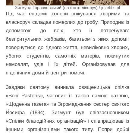
Зигмунд Гораздовський (на фото ліворуч) / jozefitki.pl
Під час епідемії холери опікувався хворими та
власноруч складав померлих до гробу. Приходив із
допомогою до всіх, хто її потребував:
безпритульних жебраків, багатьом з яких допоміг
повернутися до гідного життя, невиліковно хворих,
убогих студентів, самотніх матерів, покинутих
немовлят, удів і їх дітей. Організовував для
підопічних доми й центри помочі.
Завдяки святому виникла священицька спілка
«Boni Pastoris», часопис із такою самою назвою,
«Щоденна газета» та Згромадження сестер святого
Йосифа (1884). Зигмунт був співзасновником
«Спілки благодійних організацій» і співпрацював із
іншими організаціями такого типу. Попри добрі