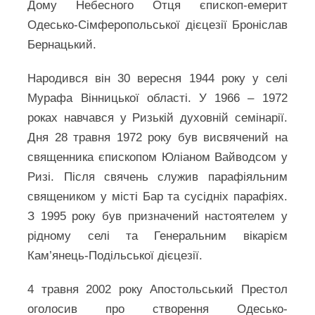
Дому Небесного Отця єпископ-емерит
Одесько-Сімферопольської дієцезії Броніслав
Бернацький.
Народився він 30 вересня 1944 року у селі
Мурафа Вінницької області. У 1966 – 1972
роках навчався у Ризькій духовній семінарії.
Дня 28 травня 1972 року був висвячений на
священника єпископом Юліаном Вайводсом у
Ризі. Після свячень служив парафіяльним
священиком у місті Бар та сусідніх парафіях.
З 1995 року був призначений настоятелем у
рідному селі та Генеральним вікарієм
Кам’янець-Подільської дієцезії.
4 травня 2002 року Апостольський Престол
оголосив про створення Одесько-