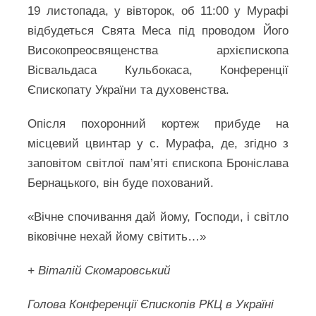
19 листопада, у вівторок, об 11:00 у Мурафі
відбудеться Свята Меса під проводом Його
Високопреосвященства архієпископа
Вісвальдаса Кульбокаса, Конференції
Єпископату України та духовенства.
Опісля похоронний кортеж прибуде на
місцевий цвинтар у с. Мурафа, де, згідно з
заповітом світлої пам’яті єпископа Броніслава
Бернацького, він буде похований.
«Вічне спочивання дай йому, Господи, і світло
віковічне нехай йому світить…»
+ Віталій Скомаровський
Голова Конференції Єпископів РКЦ в Україні