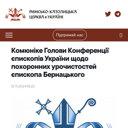
Підтримай нас
Комюніке Голови Конференції
єпископів України щодо
похоронних урочистостей
єпископа Бернацького
12.11.2024
19:22