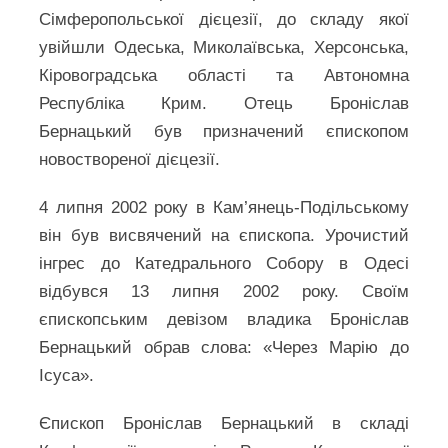
Сімферопольської дієцезії, до складу якої
увійшли Одеська, Миколаївська, Херсонська,
Кіровоградська області та Автономна
Республіка Крим. Отець Броніслав
Бернацький був призначений єпископом
новоствореної дієцезії.
4 липня 2002 року в Кам’янець-Подільському
він був висвячений на єпископа. Урочистий
інгрес до Катедрального Собору в Одесі
відбувся 13 липня 2002 року. Своїм
єпископським девізом владика Броніслав
Бернацький обрав слова: «Через Марію до
Ісуса».
Єпископ Броніслав Бернацький в складі