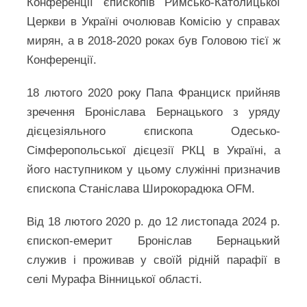
Конференції єпископів Римсько-Католицької
Церкви в Україні очолював Комісію у справах
мирян, а в 2018-2020 роках був Головою тієї ж
Конференції.
18 лютого 2020 року Папа Франциск прийняв
зречення Броніслава Бернацького з уряду
дієцезіяльного єпископа Одесько-
Сімферопольської дієцезії РКЦ в Україні, а
його наступником у цьому служінні призначив
єпископа Станіслава Широкорадюка OFM.
Від 18 лютого 2020 р. до 12 листопада 2024 р.
єпископ-емерит Броніслав Бернацький
служив і проживав у своїй рідній парафії в
селі Мурафа Вінницької області.