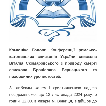
Комюніке Голови Конференції римсько-
католицьких єпископів України єпископа
Віталія Скомаровського з приводу смерті
єпископа Броніслава Бернацького та
похоронних урочистостей.
З глибоким жалем і християнською надією
повідомляємо, що 12 листопада 2024 року, о
годині 12.00, в лікарні м. Вінниця, відійшов до