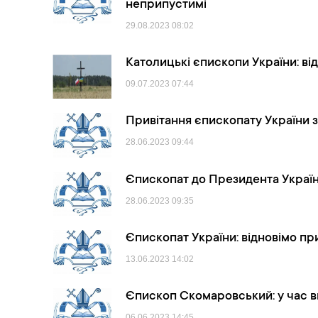
неприпустимі
29.08.2023
08:02
Католицькі єпископи України: в
09.07.2023
07:44
Привітання єпископату України з
28.06.2023
09:44
Єпископат до Президента України:
28.06.2023
09:35
Єпископат України: відновімо 
13.06.2023
14:02
Єпископ Скомаровський: у час в
06.06.2023
14:45