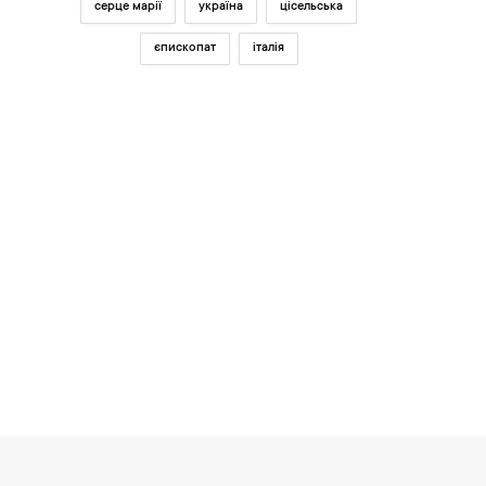
серце марії
україна
цісельська
єпископат
італія