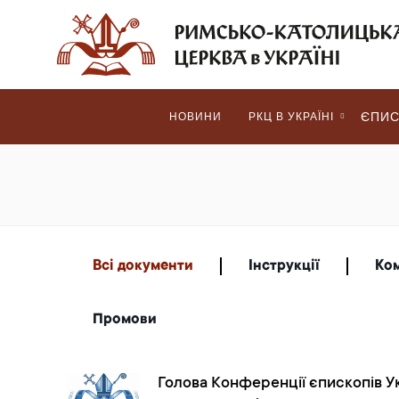
ЄПИС
НОВИНИ
РКЦ В УКРАЇНІ
Всі документи
Інструкції
Ко
Промови
Голова Конференції єпископів Ук