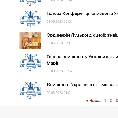
Голова Конференції єпископів Ук
08.05.2023
12:08
Ординарій Луцької дієцезії: живім
02.05.2023
11:31
Голова єпископату України закл
Марії
22.03.2023
16:54
Єпископат України: станьмо на 
20.03.2023
21:01
« Назад
1
2