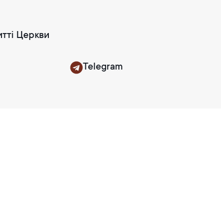
итті Церкви
Telegram