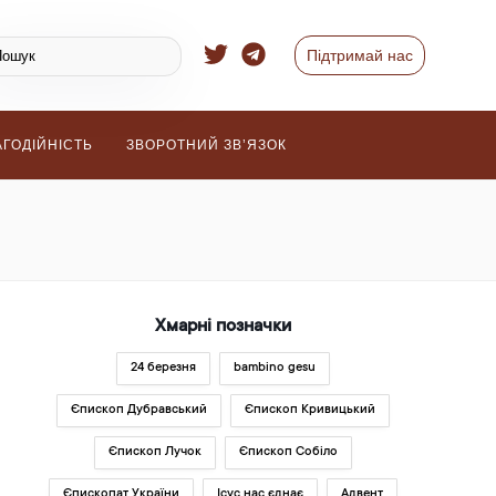
Підтримай нас
АГОДІЙНІСТЬ
ЗВОРОТНИЙ ЗВ’ЯЗОК
Хмарні позначки
24 березня
bambino gesu
Єпископ Дубравський
Єпископ Кривицький
Єпископ Лучок
Єпископ Собіло
Єпископат України
Ісус нас єднає
Адвент