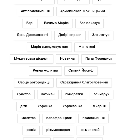
Акт присвячення
Архієпископ Мокшицький
Барі
Бачимо Марію
Бог показує
День Державності
Добрі справи
Зло лютує
Марія вислуховує нас
Ми готові
Мукачівська дієцезія
Новенна
Папа Франциск
Ревна молитва
Святий Йосиф
Серце Богородиці
Страждання благословення
Христос
ватикан
гоноратки
гончарук
діти
коронка
корчевська
лікарня
молитва
папафранциск
присвячення
росія
рікмилосердя
св.миколай