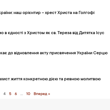
раїни: наш орієнтир – хрест Христа на Голгофі
о в єдності з Христом як св. Тереза від Дитятка Ісус
икає до відновлення акту присвячення України Серцю
захист життя конкретною дією та ревною молитвою
3
4
5
6
…
10
Вперед »