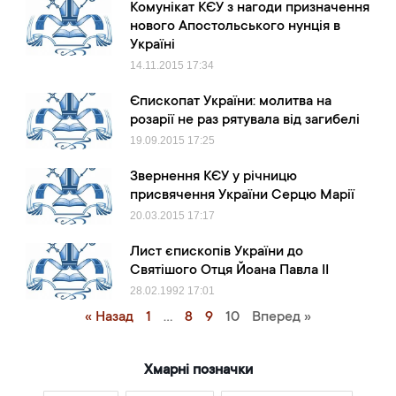
Комунікат КЄУ з нагоди призначення
нового Апостольського нунція в
Україні
14.11.2015
17:34
Єпископат України: молитва на
розарії не раз рятувала від загибелі
19.09.2015
17:25
Звернення КЄУ у річницю
присвячення України Серцю Марії
20.03.2015
17:17
Лист єпископів України до
Святішого Отця Йоана Павла ІІ
28.02.1992
17:01
« Назад
1
…
8
9
10
Вперед »
Хмарні позначки