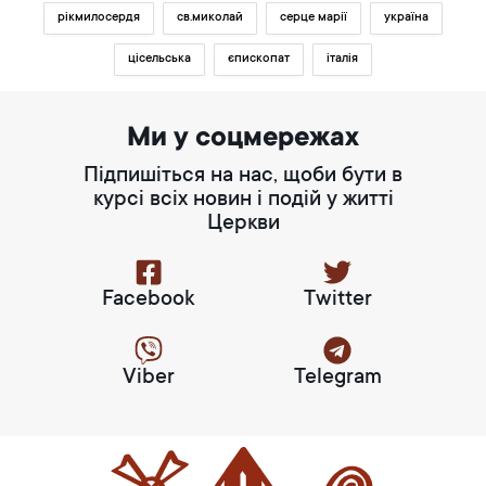
рікмилосердя
св.миколай
серце марії
україна
цісельська
єпископат
італія
Ми у соцмережах
Підпишіться на нас, щоби бути в
курсі всіх новин і подій у житті
Церкви
Facebook
Twitter
Viber
Telegram