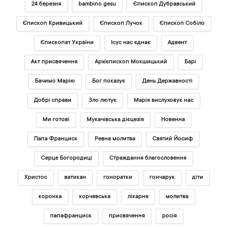
24 березня
bambino gesu
Єпископ Дубравський
Єпископ Кривицький
Єпископ Лучок
Єпископ Собіло
Єпископат України
Ісус нас єднає
Адвент
Акт присвячення
Архієпископ Мокшицький
Барі
Бачимо Марію
Бог показує
День Державності
Добрі справи
Зло лютує
Марія вислуховує нас
Ми готові
Мукачівська дієцезія
Новенна
Папа Франциск
Ревна молитва
Святий Йосиф
Серце Богородиці
Страждання благословення
Христос
ватикан
гоноратки
гончарук
діти
коронка
корчевська
лікарня
молитва
папафранциск
присвячення
росія