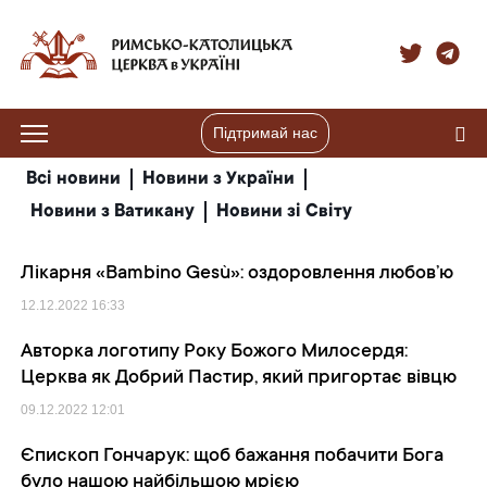
Підтримай нас
Всі новини
Новини з України
Новини з Ватикану
Новини зі Світу
Лікарня «Bаmbino Gesù»: оздоровлення любов’ю
12.12.2022
16:33
Авторка логотипу Року Божого Милосердя:
Церква як Добрий Пастир, який пригортає вівцю
09.12.2022
12:01
Єпископ Гончарук: щоб бажання побачити Бога
було нашою найбільшою мрією