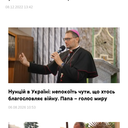
08.12.2022
13:42
Нунцій в Україні: непокоїть чути, що хтось
благословляє війну. Папа – голос миру
06.08.2026
10:53