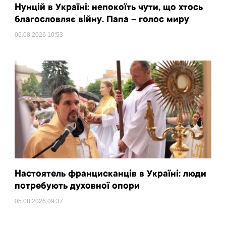
Нунцій в Україні: непокоїть чути, що хтось
благословляє війну. Папа – голос миру
06.08.2026
10:53
Настоятель францисканців в Україні: люди
потребують духовної опори
05.08.2026
09:37