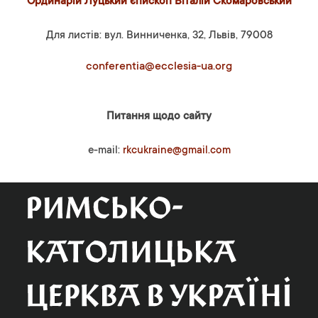
Ординарій Луцький єпископ Віталій Скомаровський
Для листів: вул. Винниченка, 32, Львів, 79008
conferentia@ecclesia-ua.org
Питання щодо сайту
e-mail:
rkcukraine@gmail.com