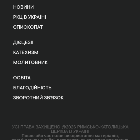
НОВИНИ
РКЦ В УКРАЇНІ
ЄПИСКОПАТ
ДІЄЦЕЗІЇ
КАТЕХИЗМ
МОЛИТОВНИК
ОСВІТА
БЛАГОДІЙНІСТЬ
ЗВОРОТНИЙ ЗВ’ЯЗОК
УСІ ПРАВА ЗАХИЩЕНО @2026 РИМСЬКО-КАТОЛИЦЬКА
ЦЕРКВА В УКРАЇНІ
Повне або часткове використання матеріалів,
розміщених на сайті, дозволяється за умови посилання