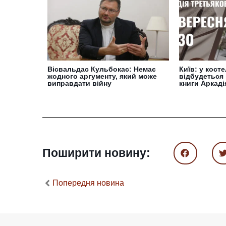
Вісвальдас Кульбокас: Немає
Київ: у кост
жодного аргументу, який може
відбудеться 
виправдати війну
книги Аркад
Поширити новину:
Попередня новина