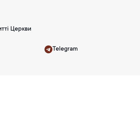
итті Церкви
Telegram