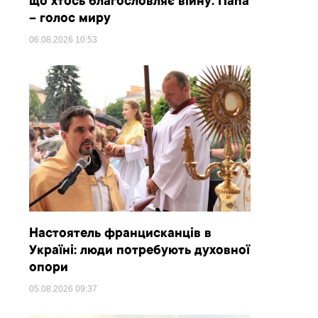
що хтось благословляє війну. Папа
– голос миру
06.08.2026
10:53
Настоятель францисканців в
Україні: люди потребують духовної
опори
05.08.2026
09:37