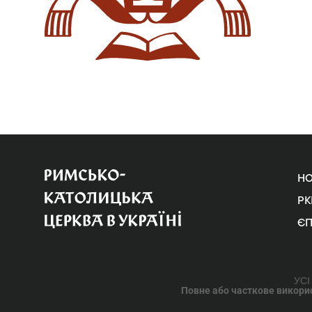
Н
РК
Є
УСІ
Повне або часткове використ