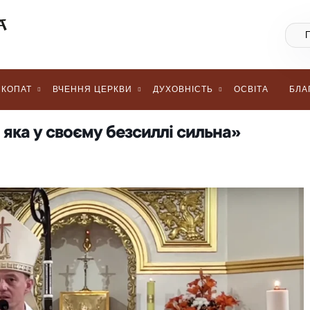
КОПАТ
ВЧЕННЯ ЦЕРКВИ
ДУХОВНІСТЬ
ОСВІТА
БЛА
яка у своєму безсиллі сильна»