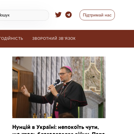
Підтримай нас
ГОДІЙНІСТЬ
ЗВОРОТНИЙ ЗВ’ЯЗОК
Нунцій в Україні: непокоїть чути,