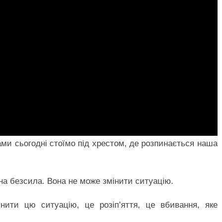
ами сьогодні стоїмо під хрестом, де розпинається наша
вона безсила. Вона не може змінити ситуацію.
інити цю ситуацію, це розіп’яття, це вбивання, яке