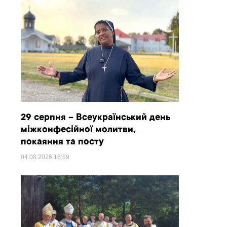
29 серпня – Всеукраїнський день
міжконфесійної молитви,
покаяння та посту
04.08.2026
16:59