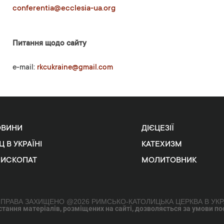
conferentia@ecclesia-ua.org
Питання щодо сайту
e-mail:
rkcukraine@gmail.com
ОВИНИ
ДІЄЦЕЗІЇ
Ц В УКРАЇНІ
КАТЕХИЗМ
ПИСКОПАТ
МОЛИТОВНИК
 ПРАВА ЗАХИЩЕНО @2026 РИМСЬКО-КАТОЛИЦЬКА ЦЕРКВА В УКР
ання матеріалів, розміщених на сайті, дозволяється за умови поси