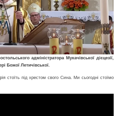
стольського адміністратора Мукачівської дієцезії,
ері Божої Летичівської.
ія стоїть під хрестом свого Сина. Ми сьогодні стоїмо