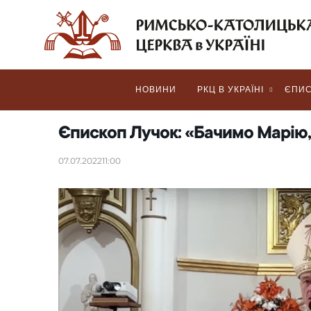
НОВИНИ
РКЦ В УКРАЇНІ
ЄПИС
Єпископ Лучок: «Бачимо Марію, 
07.07.2022
11:00