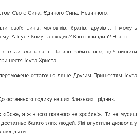
рестом Свого Сина. Єдиного Сина. Невинного.
ли своїх синів, чоловіків, братів, друзів… І можуть
кому. А Ісус? Кому зашкодив? Кого скривдив? Нікого…
 стільки зла в світі. Це зло робить все, щоб нищити
о пришестя Ісуса Христа…
 переможене остаточно лише Другим Пришестям Ісуса
До останнього подиху наших близьких і рідних.
: «Боже, я ж нічого поганого не зробив!». Ти не мусиш
де достатньо багато злих людей. Які впустили диявола у
з них діяти.