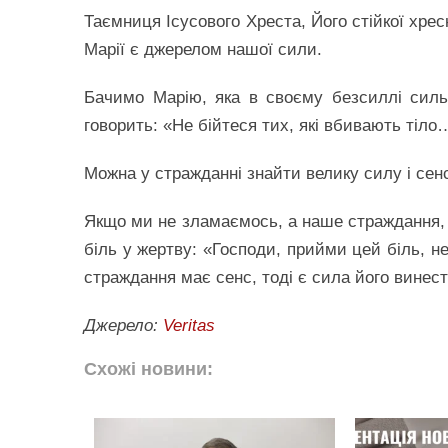
Таємниця Ісусового Хреста, Його стійкої хресн
Марії є джерелом нашої сили.
Бачимо Марію, яка в своєму безсиллі силь
говорить: «Не бійтеся тих, які вбивають тіло
Можна у стражданні знайти велику силу і сен
Якщо ми не зламаємось, а наше страждання, 
біль у жертву: «Господи, прийми цей біль, н
страждання має сенс, тоді є сила його вине
Джерело:
Veritas
Схожі новини: