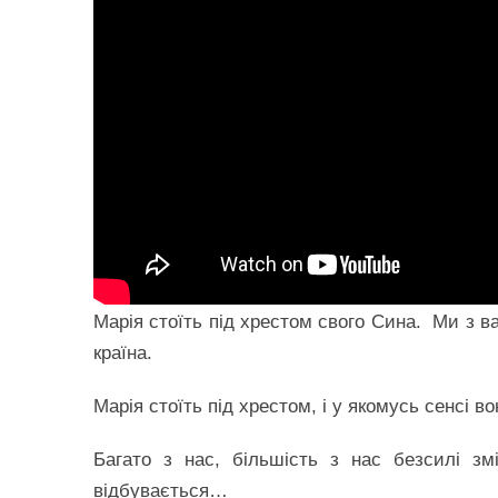
Марія стоїть під хрестом свого Сина. Ми з в
країна.
Марія стоїть під хрестом, і у якомусь сенсі 
Багато з нас, більшість з нас безсилі зм
відбувається…