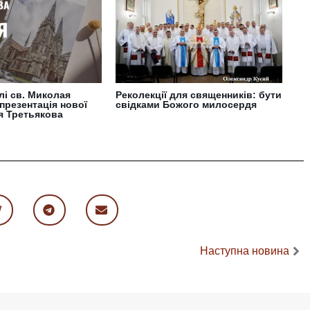
елі св. Миколая
Реколекції для священників: бути
презентація нової
свідками Божого милосердя
ія Третьякова
Наступна новина