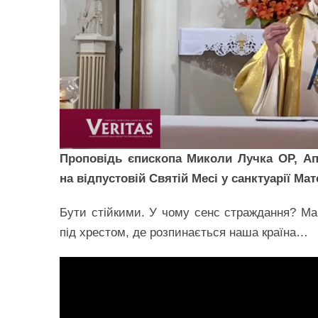
Проповідь єпископа Миколи Лучка ОР, Апо
на відпустовій Святій Месі у санктуарії Мат
Бути стійкими. У чому сенс страждання? Мар
під хрестом, де розпинається наша країна…