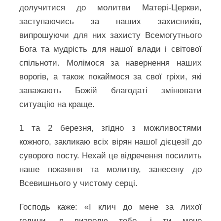
долучитися до молитви Матері-Церкви,
заступаючись за наших захисників,
випрошуючи для них захисту Всемогутнього
Бога та мудрість для нашої влади і світової
спільноти. Молімося за навернення наших
ворогів, а також покаймося за свої гріхи, які
заважають Божій благодаті змінювати
ситуацію на краще.
1 та 2 березня, згідно з можливостями
кожного, закликаю всіх вірян нашої дієцезії до
суворого посту. Нехай це відречення посилить
наше покаяння та молитву, занесену до
Всевишнього у чистому серці.
Господь каже: «І клич до мене за лихої
години, я визволю тебе, і ти мене