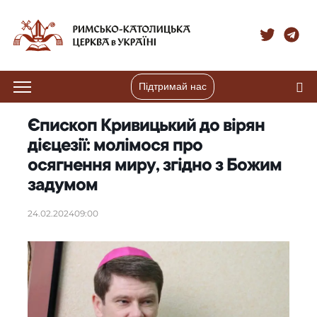
Підтримай нас
Єпископ Кривицький до вірян
дієцезії: молімося про
осягнення миру, згідно з Божим
задумом
24.02.2024
09:00