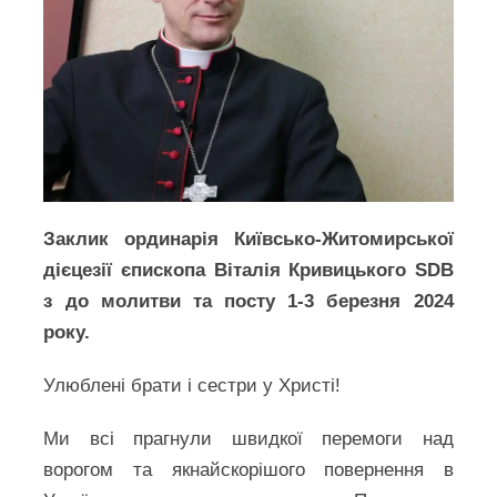
Заклик ординарія Київсько-Житомирської
дієцезії єпископа Віталія Кривицького SDB
з до молитви та посту 1-3 березня 2024
року.
Улюблені брати і сестри у Христі!
Ми всі прагнули швидкої перемоги над
ворогом та якнайскорішого повернення в