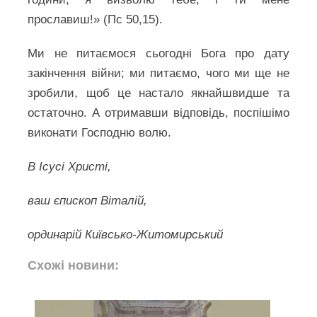
прославиш!» (Пс 50,15).
Ми не питаємося сьогодні Бога про дату
закінчення війни; ми питаємо, чого ми ще не
зробили, щоб це настало якнайшвидше та
остаточно. А отримавши відповідь, поспішімо
виконати Господню волю.
В Ісусі Христі,
ваш єпископ Віталій,
ординарій Київсько-Житомирський
Схожі новини: