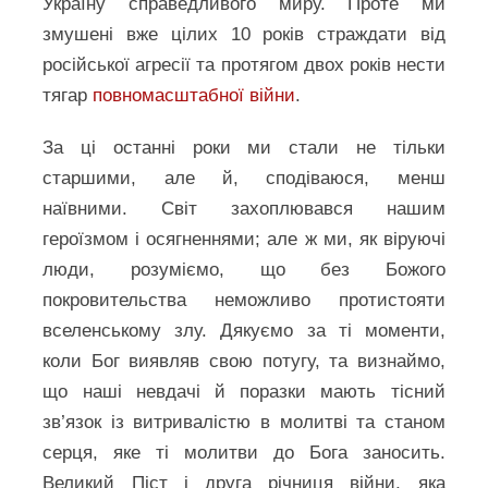
Україну справедливого миру. Проте ми
змушені вже цілих 10 років страждати від
російської агресії та протягом двох років нести
тягар
повномасштабної війни
.
За ці останні роки ми стали не тільки
старшими, але й, сподіваюся, менш
наївними. Світ захоплювався нашим
героїзмом і осягненнями; але ж ми, як віруючі
люди, розуміємо, що без Божого
покровительства неможливо протистояти
вселенському злу. Дякуємо за ті моменти,
коли Бог виявляв свою потугу, та визнаймо,
що наші невдачі й поразки мають тісний
зв’язок із витривалістю в молитві та станом
серця, яке ті молитви до Бога заносить.
Великий Піст і друга річниця війни, яка