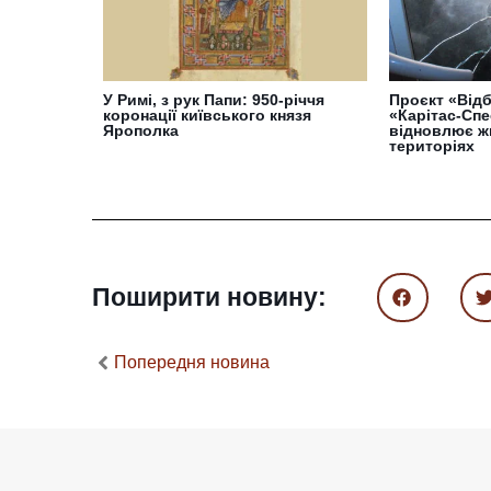
У Римі, з рук Папи: 950-річчя
Проєкт «Відб
коронації київського князя
«Карітас-Спе
Ярополка
відновлює ж
територіях
Поширити новину:
Попередня новина