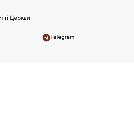
итті Церкви
Telegram