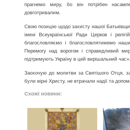
прагнемо миру, бо він потрібен насам
довготривалим.
Свою позицію щодо захисту нашої Батьківщи
імені Всеукраїнської Ради Церков і реліг
благословляємо і благословлятимемо наши
Перемогу над ворогом і справедливий мир
підтримують Україну в цей вирішальний час»
Заохочую до молитви за Святішого Отця, за
були вірні Христу, не втрачали надії та допо
Схожі новини: