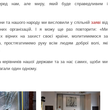
перед нам, але миру, який буде справедливим і
ни та нашого народу ми висловили у спільній
заяві
від
ійних організацій. І я можу ще раз повторити: «Ми
х вірних на захист своєї країни, молитимемося за
, простягатимемо руку всім людям доброї волі, які
.
 керівників нашої держави та за нас самих, щоби ми
магали один одному.