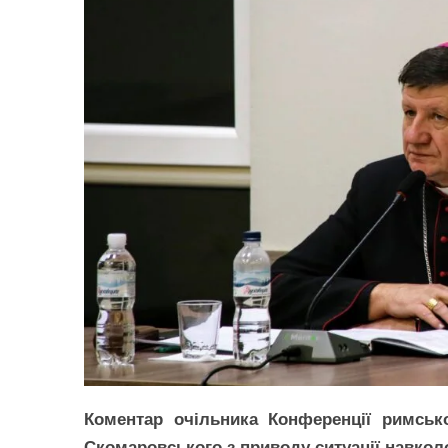
Коментар очільника Конференції римсько
Скомаровського з приводу ситуації навко