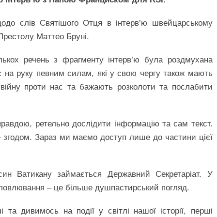
до слів Святішого Отця в інтерв’ю швейцарському
Престолу Маттео Бруні.
лькох речень з фрагменту інтерв’ю була роздмухана
є на руку певним силам, які у свою чергу також мають
 війну проти нас та бажають розколоти та послабити
 правдою, ретельно дослідити інформацію та сам текст.
 згодом. Зараз ми маємо доступ лише до частини цієї
син Ватикану займається Державний Секретаріат. У
словлювання – це більше душпастирський погляд.
і та дивимось на події у світлі нашої історії, перші