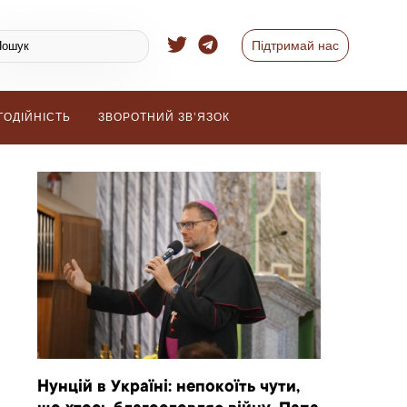
Підтримай нас
ГОДІЙНІСТЬ
ЗВОРОТНИЙ ЗВ’ЯЗОК
Нунцій в Україні: непокоїть чути,