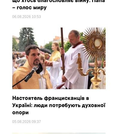
що хтось благословляє війну. Папа
– голос миру
06.08.2026
10:53
Настоятель францисканців в
Україні: люди потребують духовної
опори
05.08.2026
09:37