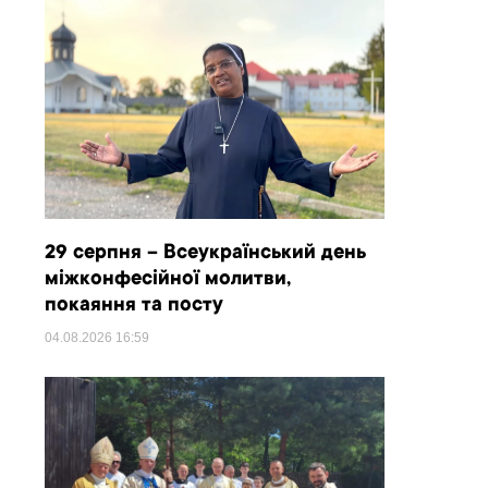
29 серпня – Всеукраїнський день
міжконфесійної молитви,
покаяння та посту
04.08.2026
16:59