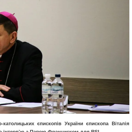
-католицьких єпископів України єпископа Віталія
ло інтерв’ю з Папою Франциском для RSI.