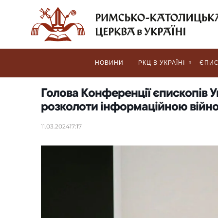
НОВИНИ
РКЦ В УКРАЇНІ
ЄПИС
Голова Конференції єпископів У
розколоти інформаційною війн
11.03.2024
17:17