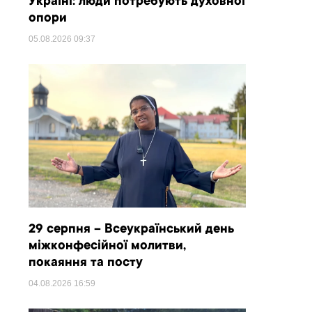
Україні: люди потребують духовної
опори
05.08.2026
09:37
29 серпня – Всеукраїнський день
міжконфесійної молитви,
покаяння та посту
04.08.2026
16:59