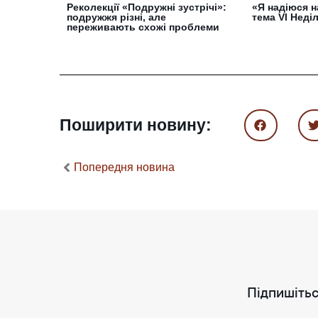
Реколекції «Подружні зустрічі»:
«Я надіюся н
подружжя різні, але
тема VI Неді
переживають схожі проблеми
Поширити новину:
Попередня новина
Підпишітьс