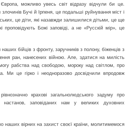
 Європа, можливо увесь світ відразу відчули би це.
 злочинів Бучі й Ірпеня, це подальші руйнування міст і
ських, це діти, які назавжди залишилися дітьми, це ще
і проповідують Божі заповіді, а не «Русскій мір», це
аших бійців з фронту, заручників з полону, біженців з
ення ран, нанесених війною. Але, здатися на милість
могу рабства над свободою, мороку над світлом, про
а. Ми це гірко і неодноразово досвідчили впродовж
івнозначно крахові загальнолюдського задуму про
х настанов, заповіданих нам у великих духовних
о наших вірних на захист своєї країни, молитимемося