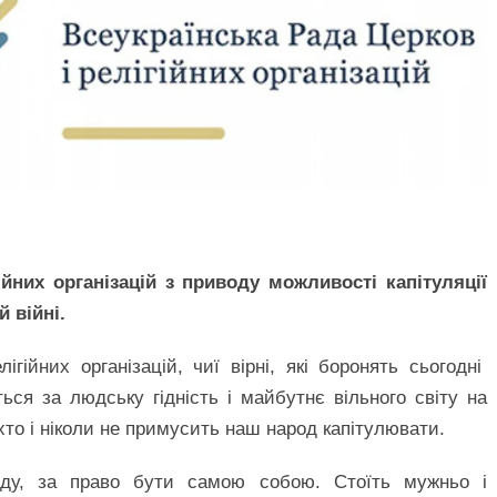
ійних організацій з приводу можливості капітуляції
 війні.
гійних організацій, чиї вірні, які боронять сьогодні
ься за людську гідність і майбутнє вільного світу на
іхто і ніколи не примусить наш народ капітулювати.
авду, за право бути самою собою. Стоїть мужньо і