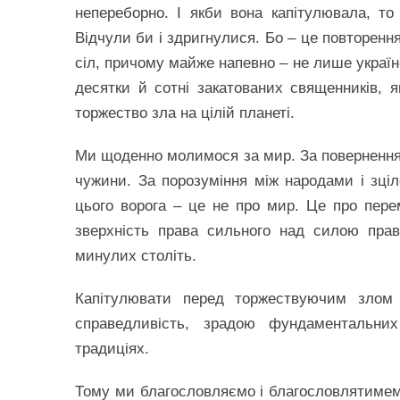
непереборно. І якби вона капітулювала, то
Відчули би і здригнулися. Бо – це повторення
сіл, причому майже напевно – не лише україн
десятки й сотні закатованих священників, як
торжество зла на цілій планеті.
Ми щоденно молимося за мир. За повернення н
чужини. За порозуміння між народами і зціл
цього ворога – це не про мир. Це про пере
зверхність права сильного над силою прав
минулих століть.
Капітулювати перед торжествуючим злом р
справедливість, зрадою фундаментальни
традиціях.
Тому ми благословляємо і благословлятимем