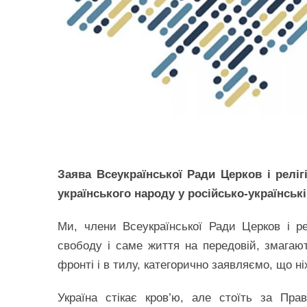
Заява Всеукраїнської Ради Церков і реліг
українського народу у російсько-українській
Ми, члени Всеукраїнської Ради Церков і релі
свободу і саме життя на передовій, змагают
фронті і в тилу, категорично заявляємо, що н
Україна стікає кров’ю, але стоїть за Пр