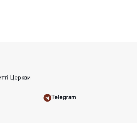
итті Церкви
Telegram