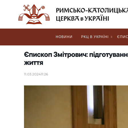
НОВИНИ
РКЦ В УКРАЇНІ
ЄПИС
Єпископ Змітрович: підготуванн
життя
11.03.2024
11:26