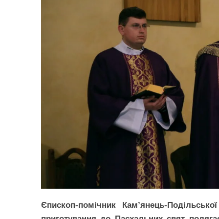
Єпископ-помічник Кам’янець-Подільської
приготування до Пасхальних свят полягає