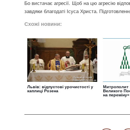
Бо вистачає агресії. Щоб на цю агресію відп
завдяки благодаті Ісуса Христа. Підготовленн
Схожі новини:
Львів: відпустові урочистості у
Митрополит 
каплиці Розена
Великого По
на переміну»