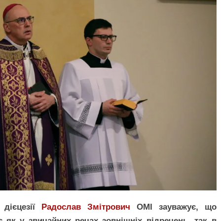
 дієцезії
Радослав Змітрович
ОМІ зауважує, що
 як у звичайних речах зовнішніх відречень, так в