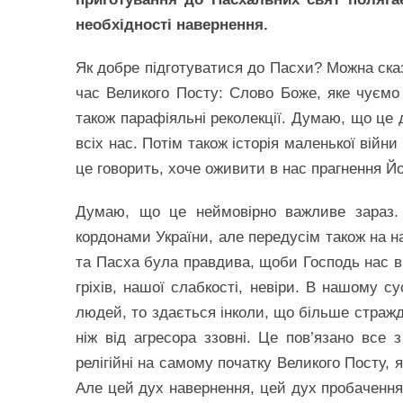
необхідності навернення.
Як добре підготуватися до Пасхи? Можна сказ
час Великого Посту: Слово Боже, яке чуємо в
також парафіяльні реколекції. Думаю, що це д
всіх нас. Потім також історія маленької війни
це говорить, хоче оживити в нас прагнення Й
Думаю, що це неймовірно важливе зараз. 
кордонами України, але передусім також на н
та Пасха була правдива, щоби Господь нас в
гріхів, нашої слабкості, невіри. В нашому с
людей, то здається інколи, що більше страждан
ніж від агресора ззовні. Це пов’язано все
релігійні на самому початку Великого Посту, я
Але цей дух навернення, цей дух пробачення