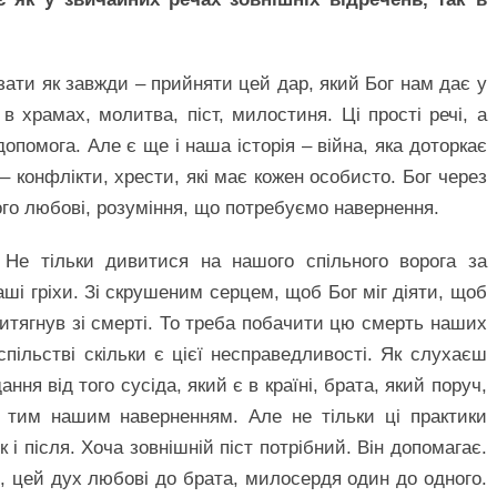
ати як завжди – прийняти цей дар, який Бог нам дає у
 храмах, молитва, піст, милостиня. Ці прості речі, а
опомога. Але є ще і наша історія – війна, яка доторкає
 – конфлікти, хрести, які має кожен особисто. Бог через
ого любові, розуміння, що потребуємо навернення.
Не тільки дивитися на нашого спільного ворога за
аші гріхи. Зі скрушеним серцем, щоб Бог міг діяти, щоб
итягнув зі смерті. То треба побачити цю смерть наших
успільстві скільки є цієї несправедливості. Як слухаєш
ня від того сусіда, який є в країні, брата, який поруч,
 з тим нашим наверненням. Але не тільки ці практики
к і після. Хоча зовнішній піст потрібний. Він допомагає.
, цей дух любові до брата, милосердя один до одного.