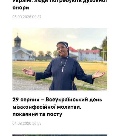
Україні: люди потребують духовної
опори
05.08.2026
09:37
29 серпня – Всеукраїнський день
міжконфесійної молитви,
покаяння та посту
04.08.2026
16:59