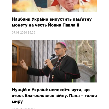
Нацбанк України випустить пам’ятну
монету на честь Йоана Павла II
07.08.2026
15:29
Нунцій в Україні: непокоїть чути, що
хтось благословляє війну. Папа – голос
миру