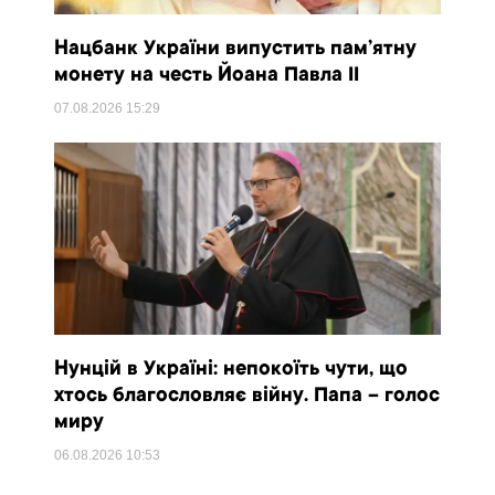
Нацбанк України випустить пам’ятну
монету на честь Йоана Павла II
07.08.2026
15:29
Нунцій в Україні: непокоїть чути, що
хтось благословляє війну. Папа – голос
миру
06.08.2026
10:53