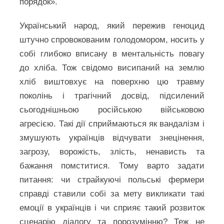
порядок».
Український народ, який пережив геноцид
штучно спровокованим голодомором, носить у
собі глибоко вписану в ментальність повагу
до хліба. Тож свідомо висипаний на землю
хліб виштовхує на поверхню цю травму
поколінь і трагічний досвід, підсилений
сьогоднішньою російською військовою
агресією. Такі дії сприймаються як вандалізм і
змушують українців відчувати знецінення,
загрозу, ворожість, злість, ненависть та
бажання помститися. Тому варто задати
питання: чи страйкуючі польські фермери
справді ставили собі за мету викликати такі
емоції в українців і чи сприяє такий розвиток
сценарію діалогу та порозумінню? Теж не