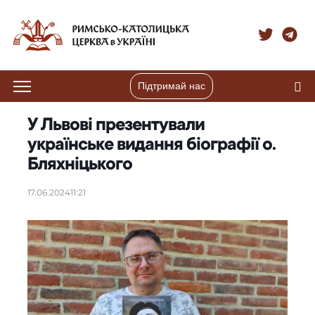
Підтримай нас
У Львові презентували
українське видання біографії о.
Бляхніцького
17.06.2024
11:21