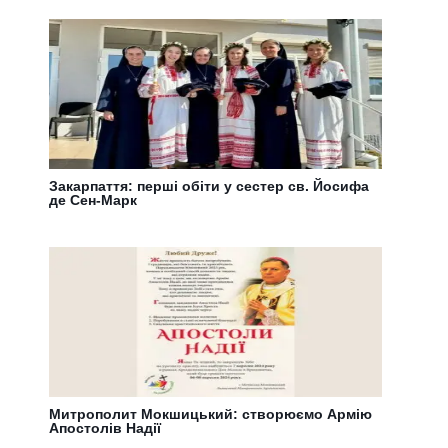
Закарпаття: перші обіти у сестер св. Йосифа
де Сен-Марк
Митрополит Мокшицький: створюємо Армію
Апостолів Надії