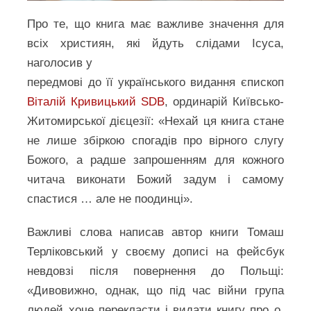
Про те, що книга має важливе значення для
всіх християн, які йдуть слідами Ісуса,
наголосив у
передмові до її українського видання єпископ
Віталій Кривицький SDB
, ординарій Київсько-
Житомирської дієцезії: «Нехай ця книга стане
не лише збіркою спогадів про вірного слугу
Божого, а радше запрошенням для кожного
читача виконати Божий задум і самому
спастися … але не поодинці».
Важливі слова написав автор книги Томаш
Терліковський у своєму дописі на фейсбук
невдовзі після повернення до Польщі:
«Дивовижно, однак, що під час війни група
людей хоче перекласти і видати книгу про о.