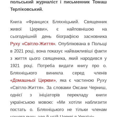
польський журналіст і письменник Томаш
Терліковський.
Книга «Франциск Бляхніцький. Священник
живої Церкви», є найповнішою на
сьогоднішній день біографією засновника
Руху «Світло-Життя»
. Опублікована в Польщі
в 2021 році, вона показує найважливіші факти
з життя цього священика, який народився у
1921 році. Потреба видати книгу про о.
Бляхніцького виникла серед членів
«Домашньої Церкви»
, яка є частиною Руху
«Світло-Життя». За словами Оксани Черниш,
однієї з ініціаторів перекладу книги
українською мовою: «Ми хотіли наблизити
постать о. Бляхніцького не тільки членам
нашого руху, але й усій Церкві в Україні».