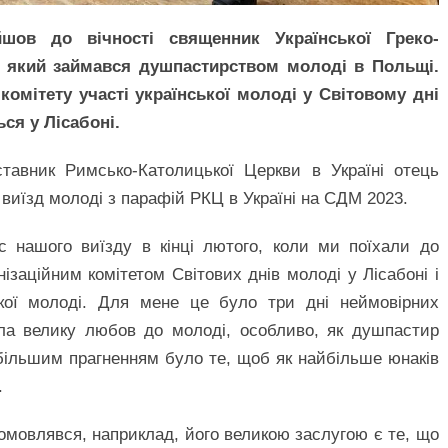
шов до вічності священник Української Греко-
, який займався душпастирством молоді в Польщі.
комітету участі української молоді у Світовому дні
ся у Лісабоні.
ставник Римсько-Католицької Церкви в Україні отець
 виїзд молоді з парафій РКЦ в Україні на СДМ 2023.
с нашого виїзду в кінці лютого, коли ми поїхали до
ізаційним комітетом Світових днів молоді у Лісабоні і
ької молоді. Для мене це було три дні неймовірних
ла велику любов до молоді, особливо, як душпастир
йбільшим прагненням було те, щоб як найбільше юнаків
.
домовлявся, наприклад, його великою заслугою є те, що