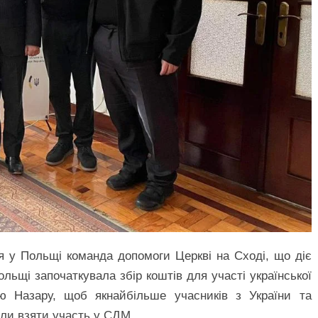
я у Польщі команда допомоги Церкві на Сході, що діє
ольщі започаткувала збір коштів для участі української
 Назару, щоб якнайбільше учасників з України та
гли взяти участь у СДМ.