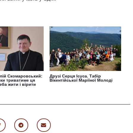
алій Скомаровський:
Друзі Серця Ісуса. Табір
оки триватиме ця
Вікентійської Маріїної Молоді
еба жити і вірити