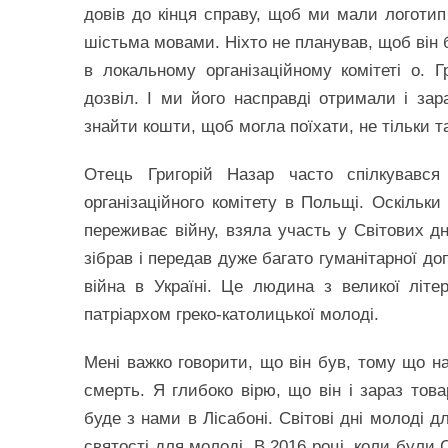
довів до кінця справу, щоб ми мали логоти
шістьма мовами. Ніхто не планував, щоб він 
в локальному організаційному комітеті о. 
дозвіл. І ми його насправді отримали і за
знайти кошти, щоб могла поїхати, не тільки т
Отець Григорій Назар часто спілкувавс
організаційного комітету в Польщі. Оскільки
переживає війну, взяла участь у Світових дн
зібрав і передав дуже багато гуманітарної до
війна в Україні. Це людина з великої літ
патріархом греко-католицької молоді.
Мені важко говорити, що він був, тому що н
смерть. Я глибоко вірю, що він і зараз тов
буде з нами в Лісабоні. Світові дні молоді 
святості для молоді. В 2016 році, коли були 