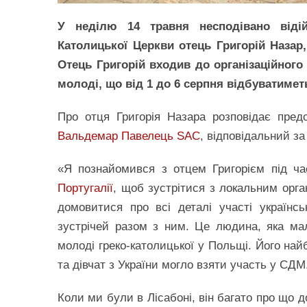
У неділю 14 травня несподівано відій
Католицької Церкви отець Григорій Назар
Отець Григорій входив до організаційного 
молоді, що від 1 до 6 серпня відбуватиметь
Про отця Григорія Назара розповідає пред
Вальдемар Павелець SAC
, відповідальний за
«Я познайомився з отцем Григорієм під ча
Португалії
, щоб зустрітися з локальним орган
домовитися про всі деталі участі українс
зустрічей разом з ним. Це людина, яка ма
молоді греко-католицької у Польщі. Його на
та дівчат з України могло взяти участь у СДМ
Коли ми були в Лісабоні, він багато про що 