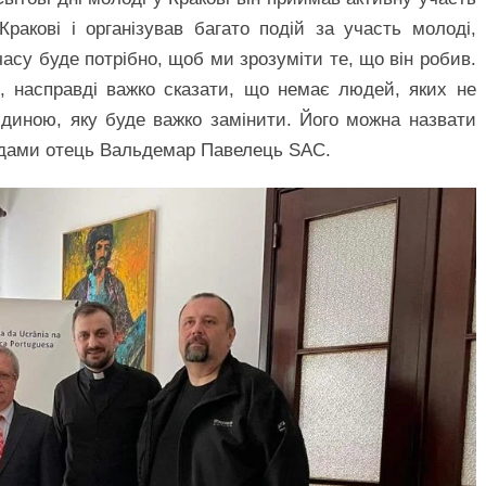
Кракові і організував багато подій за участь молоді,
часу буде потрібно, щоб ми зрозуміти те, що він робив.
, насправді важко сказати, що немає людей, яких не
диною, яку буде важко замінити. Його можна назвати
адами отець Вальдемар Павелець SAC.