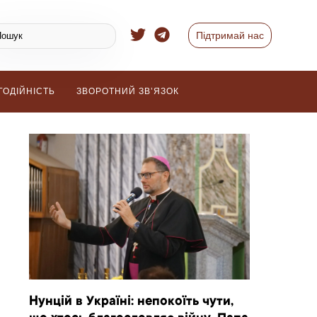
Підтримай нас
ГОДІЙНІСТЬ
ЗВОРОТНИЙ ЗВ’ЯЗОК
Нунцій в Україні: непокоїть чути,