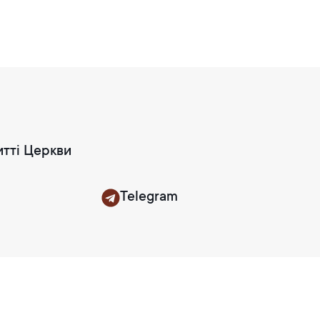
итті Церкви
Telegram