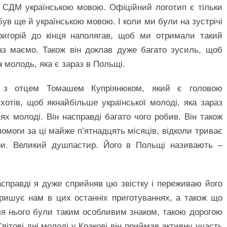
п СДМ українською мовою. Офіційний логотип є тільки
був ще й українською мовою. І коли ми були на зустрічі
Григорій до кінця наполягав, щоб ми отримали такий
раз маємо. Також він доклав дуже багато зусиль, щоб
а молодь, яка є зараз в Польщі.
я з отцем Томашем Купріянюком, який є головою
 хотів, щоб якнайбільше української молоді, яка зараз
ях молоді. Він насправді багато чого робив. Він також
помоги за ці майже п’ятнадцять місяців, відколи триває
ери. Великий душпастир. Його в Польщі називають –
асправді я дуже сприйняв цю звістку і переживаю його
аришує нам в цих останніх приготуваннях, а також що
для нього були таким особливим знаком, такою дорогою
Світові дні молоді у Кракові він приймав активну участь