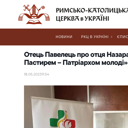
НОВИНИ
РКЦ В УКРАЇНІ
ЄПИС
Отець Павелець про отця Назар
Пастирем – Патріархом молоді»
18.05.2023
11:54