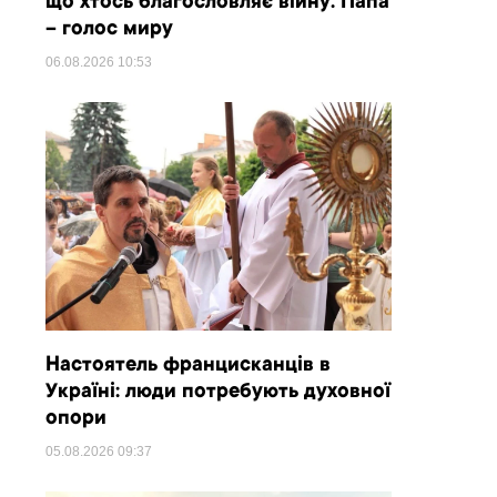
що хтось благословляє війну. Папа
– голос миру
06.08.2026
10:53
Настоятель францисканців в
Україні: люди потребують духовної
опори
05.08.2026
09:37