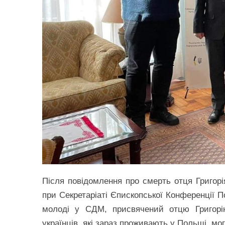
Після повідомлення про смерть отця Григорі
при Секретаріаті Єпископської Конференції П
молоді у СДМ, присвячений отцю Григорію
українців, які зараз проживають у Польщі, мо