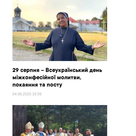
29 серпня – Всеукраїнський день
міжконфесійної молитви,
покаяння та посту
04.08.2026
16:59