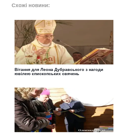
Схожі новини:
Вітання для Леона Дубравського з нагоди
ювілею єпископських свячень