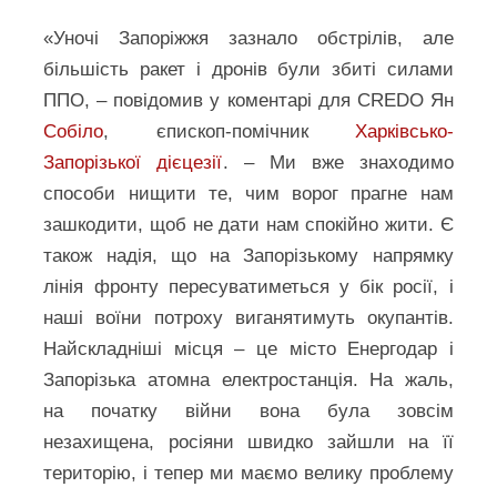
«Уночі Запоріжжя зазнало обстрілів, але
більшість ракет і дронів були збиті силами
ППО, – повідомив у коментарі для CREDO Ян
Собіло
, єпископ-помічник
Харківсько-
Запорізької дієцезії
. – Ми вже знаходимо
способи нищити те, чим ворог прагне нам
зашкодити, щоб не дати нам спокійно жити. Є
також надія, що на Запорізькому напрямку
лінія фронту пересуватиметься у бік росії, і
наші воїни потроху виганятимуть окупантів.
Найскладніші місця – це місто Енергодар і
Запорізька атомна електростанція. На жаль,
на початку війни вона була зовсім
незахищена, росіяни швидко зайшли на її
територію, і тепер ми маємо велику проблему