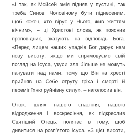
«І так, як Мойсей змія підняв у пустині, так
треба Синові Чоловічому бути піднесеним,
щоб кожен, хто вірує у Нього, жив життям
вічним», – ці Христові слова, як пояснив
проповідник, вказують на відповідь Бога.
«Перед лицем наших упадків Бог дарує нам
нову висоту: якщо ми спрямовуємо свій
погляд на Ісуса, укуси зла більше не можуть
панувати над нами, тому що Він на хресті
прийняв на Себе отруту гріха і смерті й
переміг їхню руйнівну силу», – наголосив він.
Отож, шлях нашого спасіння, нашого
відродження і воскресіння, як підкреслив
Святіший Отець, полягає в тому, щоб
дивитися на розп’ятого Ісуса. «З цієї висоти,