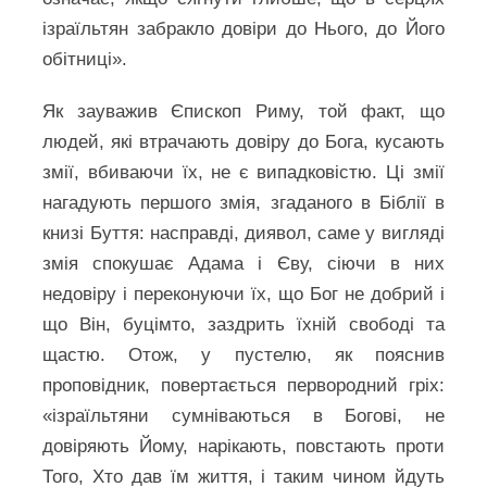
ізраїльтян забракло довіри до Нього, до Його
обітниці».
Як зауважив Єпископ Риму, той факт, що
людей, які втрачають довіру до Бога, кусають
змії, вбиваючи їх, не є випадковістю. Ці змії
нагадують першого змія, згаданого в Біблії в
книзі Буття: насправді, диявол, саме у вигляді
змія спокушає Адама і Єву, сіючи в них
недовіру і переконуючи їх, що Бог не добрий і
що Він, буцімто, заздрить їхній свободі та
щастю. Отож, у пустелю, як пояснив
проповідник, повертається первородний гріх:
«ізраїльтяни сумніваються в Богові, не
довіряють Йому, нарікають, повстають проти
Того, Хто дав їм життя, і таким чином йдуть