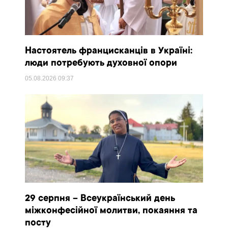
Настоятель францисканців в Україні:
люди потребують духовної опори
05.08.2026
09:37
29 серпня – Всеукраїнський день
міжконфесійної молитви, покаяння та
посту