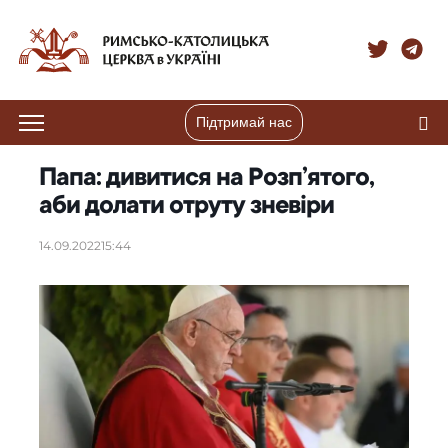
Підтримай нас
Папа: дивитися на Розп’ятого,
аби долати отруту зневіри
14.09.2022
15:44