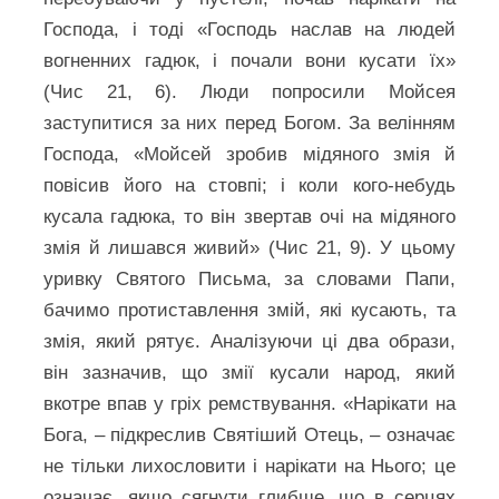
Господа, і тоді «Господь наслав на людей
вогненних гадюк, і почали вони кусати їх»
(Чис 21, 6). Люди попросили Мойсея
заступитися за них перед Богом. За велінням
Господа, «Мойсей зробив мідяного змія й
повісив його на стовпі; і коли кого-небудь
кусала гадюка, то він звертав очі на мідяного
змія й лишався живий» (Чис 21, 9). У цьому
уривку Святого Письма, за словами Папи,
бачимо протиставлення змій, які кусають, та
змія, який рятує. Аналізуючи ці два образи,
він зазначив, що змії кусали народ, який
вкотре впав у гріх ремствування. «Нарікати на
Бога, – підкреслив Святіший Отець, – означає
не тільки лихословити і нарікати на Нього; це
означає, якщо сягнути глибше, що в серцях