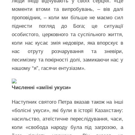
люди іноді відчувають у своїх серцях. «Це
моменти втоми та випробувань, – вів далі
проповідник, – коли ми більше не маємо сил
піднести погляд до Бога; це ситуації
особистого, церковного та суспільного життя,
коли нас кусає змія недовіри, яка впорскує в
нас отруту розчарування та зневіри,
песимізму та покірності долі, замикаючи нас у
нашому “я”, гасячи ентузіазм».
Численні «зміїні укуси»
Наступник святого Петра вказав також на інші
«болісні укуси», які були в історії Казахстану:
насильство, атеїстичне переслідування, часи,
коли «свобода народу була під загрозою, а