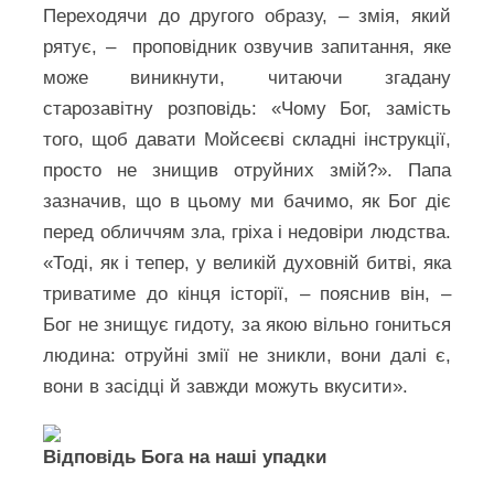
Переходячи до другого образу, – змія, який
рятує, – проповідник озвучив запитання, яке
може виникнути, читаючи згадану
старозавітну розповідь: «Чому Бог, замість
того, щоб давати Мойсеєві складні інструкції,
просто не знищив отруйних змій?». Папа
зазначив, що в цьому ми бачимо, як Бог діє
перед обличчям зла, гріха і недовіри людства.
«Тоді, як і тепер, у великій духовній битві, яка
триватиме до кінця історії, – пояснив він, –
Бог не знищує гидоту, за якою вільно гониться
людина: отруйні змії не зникли, вони далі є,
вони в засідці й завжди можуть вкусити».
Відповідь Бога на наші упадки