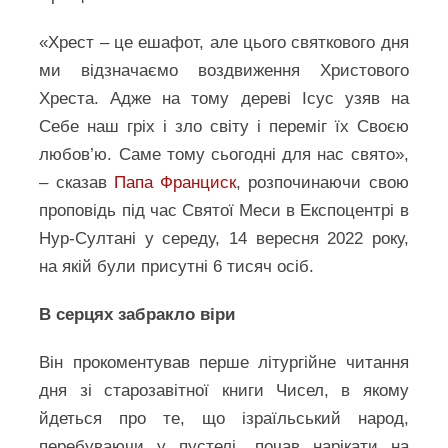
«Хрест – це ешафот, але цього святкового дня
ми відзначаємо воздвиження Христового
Хреста. Адже на тому дереві Ісус узяв на
Себе наш гріх і зло світу і переміг їх Своєю
любов’ю. Саме тому сьогодні для нас свято»,
– сказав
Папа Франциск
, розпочинаючи свою
проповідь під час Святої Меси в Експоцентрі в
Нур-Султані у середу, 14 вересня 2022 року,
на якій були присутні 6 тисяч осіб.
В серцях забракло віри
Він прокоментував перше літургійне читання
дня зі старозавітної книги Чисел, в якому
йдеться про те, що ізраїльський народ,
перебуваючи у пустелі, почав нарікати на