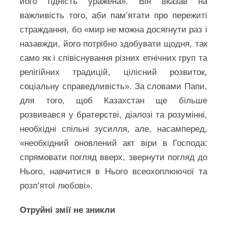
його гідність уражена». Він вказав на
важливість того, аби пам’ятати про пережиті
страждання, бо «мир не можна досягнути раз і
назавжди, його потрібно здобувати щодня, так
само як і співіснування різних етнічних груп та
релігійних традицій, цілісний розвиток,
соціальну справедливість». За словами Папи,
для того, щоб Казахстан ще більше
розвивався у братерстві, діалозі та розумінні,
необхідні спільні зусилля, але, насамперед,
«необхідний оновлений акт віри в Господа:
спрямовати погляд вверх, звернути погляд до
Нього, навчитися в Нього всеохоплюючої та
розп’ятої любові».
Отруйні змії не зникли