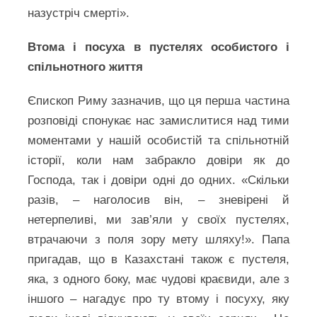
назустріч смерті».
Втома і посуха в пустелях особистого і
спільнотного життя
Єпископ Риму зазначив, що ця перша частина
розповіді спонукає нас замислитися над тими
моментами у нашій особистій та спільнотній
історії, коли нам забракло довіри як до
Господа, так і довіри одні до одних. «Скільки
разів, – наголосив він, – зневірені й
нетерпеливі, ми зав’яли у своїх пустелях,
втрачаючи з поля зору мету шляху!». Папа
пригадав, що в Казахстані також є пустеля,
яка, з одного боку, має чудові краєвиди, але з
іншого – нагадує про ту втому і посуху, яку