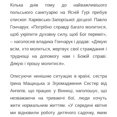
Кілька днів тому до найважливішого
польського санктуарію на Ясній Гурі прибув
єпископ Харківсько-Запорізької дієцезії Павло
Гончарук. «Потрібно справді багато молитися,
щоб укріпити духовну силу, щоб Бог переміг»,
– наголосив владика Гончарук і додав: «Дякую
всім, хто молиться, жертвує свої страждання і
труднощі на допомогу нам і Божій справі.
Дякую і прошу молитися».
Описуючи нинішню ситуацію в країні, сестра
Ірена Мащицька зі Згромадження Сестер від
Ангелів, що працює у Вінниці, наголошує, що
незважаючи на триваючі бої, люди хочуть
жити нормальним життям. «У середині квітня
ми відновили роботу дитячого садочку, яким