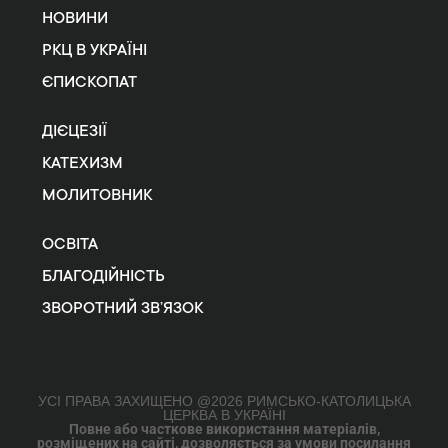
НОВИНИ
РКЦ В УКРАЇНІ
ЄПИСКОПАТ
ДІЄЦЕЗІЇ
КАТЕХИЗМ
МОЛИТОВНИК
ОСВІТА
БЛАГОДІЙНІСТЬ
ЗВОРОТНИЙ ЗВ’ЯЗОК
УСІ ПРАВА ЗАХИЩЕНО @2026 РИМСЬКО-КАТОЛИЦЬКА
ЦЕРКВА В УКРАЇНІ
Повне або часткове використання матеріалів,
розміщених на сайті, дозволяється за умови посилання