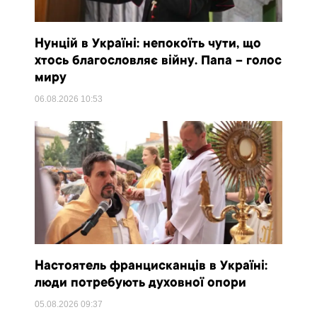
Нунцій в Україні: непокоїть чути, що
хтось благословляє війну. Папа – голос
миру
06.08.2026
10:53
Настоятель францисканців в Україні:
люди потребують духовної опори
05.08.2026
09:37