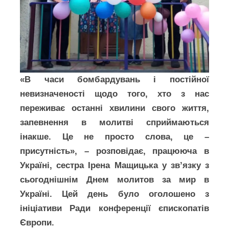
«В часи бомбардувань і постійної
невизначеності щодо того, хто з нас
переживає останні хвилини свого життя,
запевнення в молитві сприймаються
інакше. Це не просто слова, це –
присутність», – розповідає, працююча в
Україні, сестра Ірена Мащицька у зв’язку з
сьогоднішнім Днем молитов за мир в
Україні. Цей день було оголошено з
ініціативи Ради конференції єпископатів
Європи.