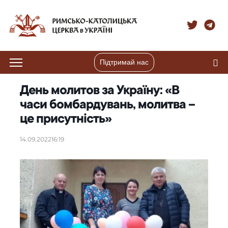
Підтримай нас
День молитов за Україну: «В
часи бомбардувань, молитва –
це присутність»
14.09.2022
16:19