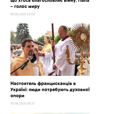
що хтось благословляє війну. Папа
– голос миру
06.08.2026
10:53
Настоятель францисканців в
Україні: люди потребують духовної
опори
05.08.2026
09:37