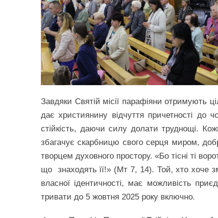
Завдяки Святій місії парафіяни отримують цілі
дає християнину відчуття причетності до ч
стійкість, даючи силу долати труднощі. Ко
збагачує скарбницю свого серця миром, до
творцем духовного простору. «Бо тісні ті ворот
що знаходять її!» (Мт 7, 14). Той, хто хоче 
власної ідентичності, має можливість приєд
тривати до 5 жовтня 2025 року включно.