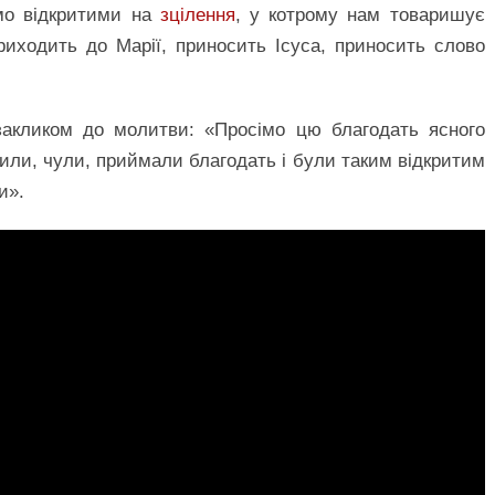
мо відкритими на
зцілення
, у котрому нам товаришує
риходить до Марії, приносить Ісуса, приносить слово
закликом до молитви: «Просімо цю благодать ясного
или, чули, приймали благодать і були таким відкритим
и».