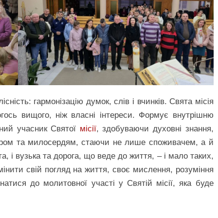
сність: гармонізацію думок, слів і вчинків. Свята місія
огось вищого, ніж власні інтереси. Формує внутрішню
жний учасник Святої
місії
, здобуваючи духовні знання,
бром та милосердям, стаючи не лише споживачем, а й
а, і вузька та дорога, що веде до життя, – і мало таких,
змінити свій погляд на життя, своє мислення, розуміння
натися до молитовної участі у Святій місії, яка буде