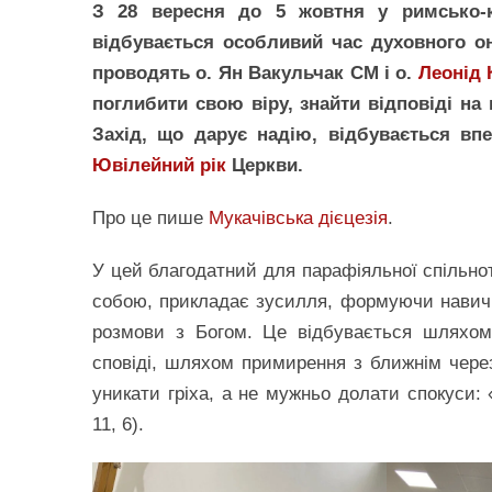
З 28 вересня до 5 жовтня у римсько-к
відбувається особливий час духовного он
проводять о. Ян Вакульчак СМ і о.
Леонід
поглибити свою віру, знайти відповіді н
Захід, що дарує надію, відбувається впе
Ювілейний рік
Церкви.
Про це пише
Мукачівська дієцезія
.
У цей благодатний для парафіяльної спільно
собою, прикладає зусилля, формуючи навички 
розмови з Богом. Це відбувається шляхом 
сповіді, шляхом примирення з ближнім через
уникати гріха, а не мужньо долати спокуси:
11, 6).