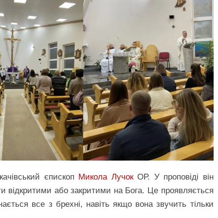
качівський єпископ
Микола Лучок
ОР. У проповіді він
ти відкритими або закритими на Бога. Це проявляється
ається все з брехні, навіть якщо вона звучить тільки