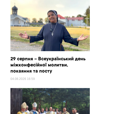
29 серпня – Всеукраїнський день
міжконфесійної молитви,
покаяння та посту
04.08.2026
16:59