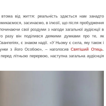
тома від життя: реальність здається нам занадто
имикаємося, засинаємо, в ілюзії, що після пробудження
зпочинаючи свої роздуми з нагоди загальної аудієнції в
ого разу він поділився деякими думками про те, як
вангеліях, є знаком надії. «У Ньому є сила, яку також і
сунки з його Особою», – наголосив
Святіший Отець
.
перед літньою перервою, наступна загальна аудієнція