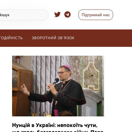
Підтримай нас
ГОДІЙНІСТЬ
ЗВОРОТНИЙ ЗВ’ЯЗОК
Нунцій в Україні: непокоїть чути,