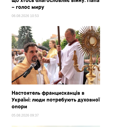
що хтось благословляє війну. Папа
– голос миру
06.08.2026
10:53
Настоятель францисканців в
Україні: люди потребують духовної
опори
05.08.2026
09:37