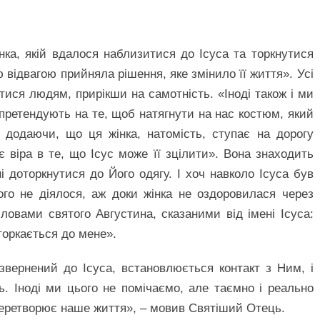
нка, якій вдалося наблизитися до Ісуса та торкнутися
 відвагою прийняла рішення, яке змінило її життя». Усі
атися людям, прирікши на самотність. «Іноді також і ми
претендують на те, щоб натягнути на нас костюм, який
додаючи, що ця жінка, натомість, ступає на дорогу
є віра в те, що Ісус може її зцілити». Вона знаходить
доторкнутися до Його одягу. І хоч навколо Ісуса був
ого не діялося, аж доки жінка не оздоровилася через
ловами святого Августина, сказаними від імені Ісуса:
торкається до мене».
 звернений до Ісуса, встановлюється контакт з Ним, і
ь. Іноді ми цього не помічаємо, але таємно і реально
 перетворює наше життя», – мовив Святіший Отець.