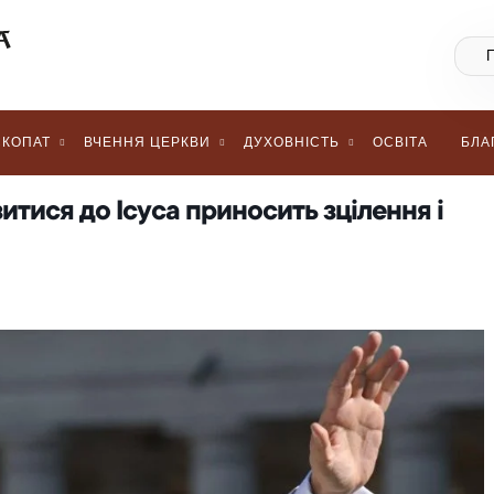
КОПАТ
ВЧЕННЯ ЦЕРКВИ
ДУХОВНІСТЬ
ОСВІТА
БЛА
итися до Ісуса приносить зцілення і