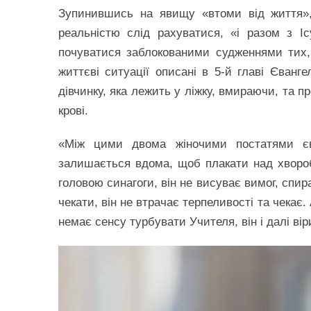
Зупинившись на явищу «втоми від життя»,
реальністю слід рахуватися, «і разом з 
почуватися заблокованими судженнями тих, 
життєві ситуації описані в 5-й главі Єванге
дівчинку, яка лежить у ліжку, вмираючи, та пр
крові.
«Між цими двома жіночими постатями єва
залишається вдома, щоб плакати над хвороб
головою синагоги, він не висуває вимог, спи
чекати, він не втрачає терпеливості та чекає
немає сенсу турбувати Учителя, він і далі вір