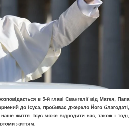
озповідається в 5-й главі Євангелії від Матея, Папа
вернений до Ісуса, пробиває джерело Його благодаті,
наше життя. Ісус може відродити нас, також і тоді,
 втоми життям.