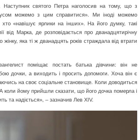
 Наступник святого Петра наголосив на тому, що з
Ісусом можемо з цим справитися». Ми іноді можемо
хто «навішує ярлики на інших». На його думку, такі
лії від Марка, де розповідається про дванадцятирічну
о жінку, яка ті ж дванадцять років страждала від втрати
нгелист поміщає постать батька дівчини: він не
ою дочки, а виходить і просить допомоги. Хоча він є
раючись на своє соціальне становище. Коли доводиться
. А коли йому прийшли сказати, що його дочка померла і
ить та надіється», – зазначив Лев XIV.