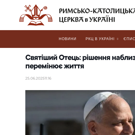
НОВИНИ
РКЦ В УКРАЇНІ
ЄПИС
Святіший Отець: рішення наблиз
перемінює життя
25.06.2025
11:16