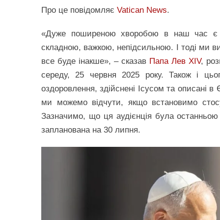
Про це повідомляє
Vatican News
.
«Дуже поширеною хворобою в наш час є в
складною, важкою, непідсильною. І тоді ми в
все буде інакше», – сказав
Папа Лев XIV
, ро
середу, 25 червня 2025 року. Також і ць
оздоровлення, здійснені Ісусом та описані в Є
ми можемо відчути, якщо встановимо сто
Зазначимо, що ця аудієнція була останньою 
запланована на 30 липня.