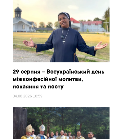
29 серпня – Всеукраїнський день
міжконфесійної молитви,
покаяння та посту
04.08.2026
16:59