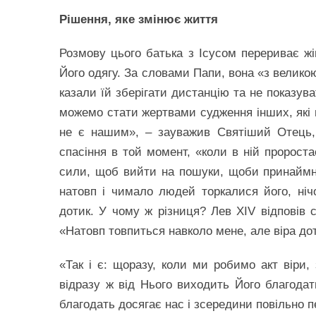
Рішення, яке змінює життя
Розмову цього батька з Ісусом перериває жі
Його одягу. За словами Папи, вона «з великою
казали їй зберігати дистанцію та не показув
можемо стати жертвами судження інших, які 
не є нашим», – зауважив Святіший Отець, 
спасіння в той момент, «коли в ній пророста
сили, щоб вийти на пошуки, щоби принаймні 
натовп і чимало людей торкалися його, ніч
дотик. У чому ж різниця? Лев XIV відповів с
«Натовп товпиться навколо мене, але віра до
«Так і є: щоразу, коли ми робимо акт віри,
відразу ж від Нього виходить Його благодат
благодать досягає нас і зсередини повільно