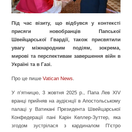
Під час візиту, що відбувся у контексті
присяги новобранців Папської
Швейцарської Гвардії, також присвятили
увагу міжнародним подіям, зокрема,
мирові та перспективам завершення війн в
Україні та в Газі.
Про це пише
Vatican News
.
У п’ятницю, 3 жовтня 2025 р., Папа Лев XIV
вранці прийняв на аудієнції в Апостольському
палаці у Ватикані Президента Швейцарської
Конфедерації пані Карін Келлер-Зуттер, яка
згодом зустрілася з кардиналом П’єтро