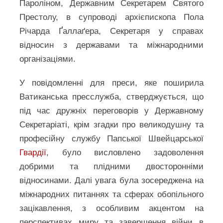
Пароліном, Державним Секретарем Святого
Престолу, в супроводі архієпископа Пола
Річарда Ґаллаґера, Секретаря у справах
відносин з державами та міжнародними
організаціями.
У повідомленні для преси, яке поширила
Ватиканська пресслужба, стверджується, що
під час дружніх переговорів у Державному
Секретаріаті, крім згадки про великодушну та
професійну службу Папської Швейцарської
Гвардії
, було висловлено задоволення
добрими та плідними двосторонніми
відносинами. Далі увага була зосереджена на
міжнародних питаннях та сферах обопільного
зацікавлення, з особливим акцентом на
перспективах миру та завершення війни в