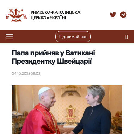
Підтримай нас
Папа прийняв у Ватикані
Президентку Швейцарії
04.10.2025
09:03