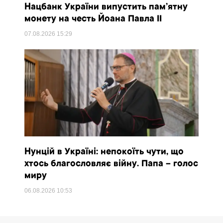
Нацбанк України випустить пам’ятну
монету на честь Йоана Павла II
07.08.2026
15:29
Нунцій в Україні: непокоїть чути, що
хтось благословляє війну. Папа – голос
миру
06.08.2026
10:53