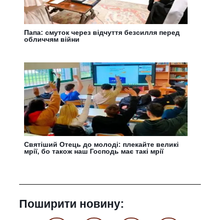
Папа: смуток через відчуття безсилля перед
обличчям війни
Святіший Отець до молоді: плекайте великі
мрії, бо також наш Господь має такі мрії
Поширити новину: