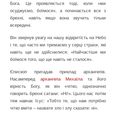
Бога. Це проявляється тоді, коли «ми
осуджуємо, боїмося», а починається все з
брехні, навіть якщо вона звучить тільки
всередині.
Він звернув увагу на нашу відкритість на Небо
і те, що часто ми тримаємо у серці страхи, які
навіть ще не здійснилися: «Найчастіше ми
боїмося того, що ще навіть не сталося».
Єпископ пригадав приклад архангелів.
Насамперед
архангела Михаїла
та його
вірність Богу, як він «чітко, однозначно
говорить брехні сатани: «Ні!». Цього нас потім
теж навчає Ісус: «Тобто те, що нам потрібно
чітко вміти – назвати зло і злу сказати: ні».