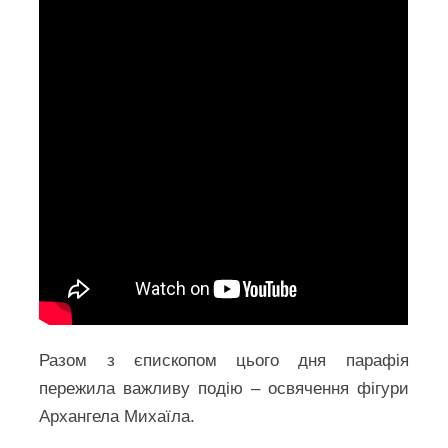
Разом з єпископом цього дня парафія
пережила важливу подію – освячення фігури
Архангела Михаїла.