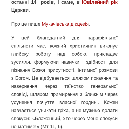
останні 14 років, і саме, в
Ювілейний рік
Церкви.
Про це пише
Мукачівська дієцезія
.
У цей благодатний для парафіяльної
спільноти час, кожний християнин виконує
глибоку роботу над собою, прикладає
зусилля, формуючи навички і здібності для
пізнання Божої присутності, інтимної розмови
з Богом. Це відбувається шляхом покаяння та
навернення через таїнство генеральної
сповіді, шляхом примирення з ближнім через
усунення почуття власної гордині. Кожен
навчається уникати гріха, а не мужньо долати
спокуси: «Блаженний, хто через Мене спокуси
не матиме!» (Мт 11, 6).