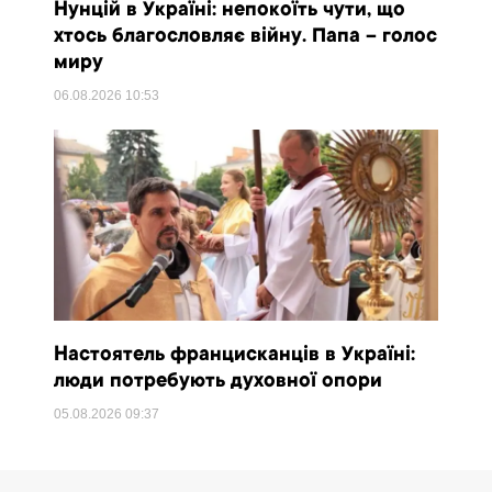
Нунцій в Україні: непокоїть чути, що
хтось благословляє війну. Папа – голос
миру
06.08.2026
10:53
Настоятель францисканців в Україні:
люди потребують духовної опори
05.08.2026
09:37