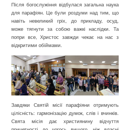
Після богослужіння відбулася загальна наука
для парафіян. Це були роздуми над тим, що
навіть невеликий гріх, до прикладу, осуд,
може тягнути за собою важкі наслідки. Та
попри все, Христос завжди чекає на нас з
відкритими обіймами.
Завдяки Святій місії парафіяни отримують
цілісність: гармонізацію думок, слів і вчинків.
Свята місія дає християнину відчуття
причетності до чогось вищого, ніж власні