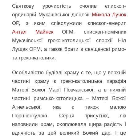
Святкову урочистість очолив єпископ-
ординарій Мукачівської дієцезії
Микола Лучок
OP, з яким співслужили єпископ-емерит
Антал Майнек
OFM, єпископ-помічник
Мукачівської греко-католицької єпархії Ніл
Лущак OFM, а також брати в священсві римо-
та греко-католики.
Особливістю будівлі храму є те, що у верхній
частині храму є греко-католицька парафія
Матері Божої Марії Повчанської, а в нижній
частині римсько-католицька – Матері Божої
Агнельської, яка є також малою
Порціюнкулою. Серця присутніх, які
наповнили храм, охоплювала щира радість і
вдячність за цей великий Божий дар. І це