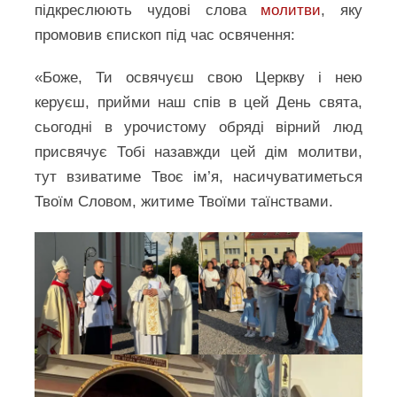
підкреслюють чудові слова
молитви
, яку
промовив єпископ під час освячення:
«Боже, Ти освячуєш свою Церкву і нею
керуєш, прийми наш спів в цей День свята,
сьогодні в урочистому обряді вірний люд
присвячує Тобі назавжди цей дім молитви,
тут взиватиме Твоє ім’я, насичуватиметься
Твоїм Словом, житиме Твоїми таїнствами.