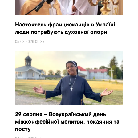
Настоятель францисканців в Україні:
люди потребують духовної опори
05.08.2026
09:37
29 серпня – Всеукраїнський день
міжконфесійної молитви, покаяння та
посту