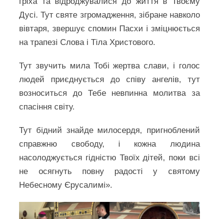
гріха та відроджувалися до життя в Твоєму
Дусі. Тут святе згромадження, зібране навколо
вівтаря, звершує спомин Пасхи і зміцнюється
на трапезі Слова і Тіла Христового.
Тут звучить мила Тобі жертва слави, і голос
людей приєднується до співу ангелів, тут
возноситься до Тебе невпинна молитва за
спасіння світу.
Тут бідний знайде милосердя, пригноблений
справжню свободу, і кожна людина
насолоджується гідністю Твоїх дітей, поки всі
не осягнуть повну радості у святому
Небесному Єрусалимі».