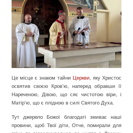
Це місце є знаком тайни
Церкви
, яку Христос
освятив своєю Кров’ю, наперед обравши її
Нареченою, Дівою, що сяє чистотою віри, і
Матір’ю, що є плідною в силі Святого Духа.
Тут джерело Божої благодаті змиває наші
провини, щоб Твої діти, Отче, помирали для