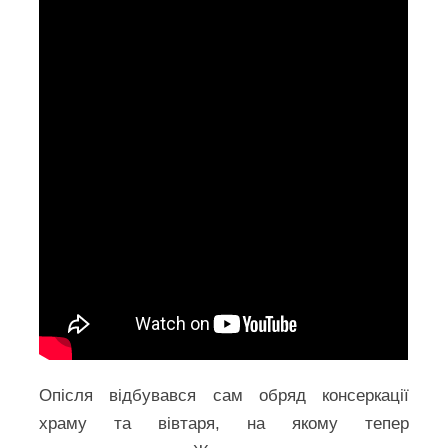
Опісля відбувався сам обряд консеркації
храму та вівтаря, на якому тепер