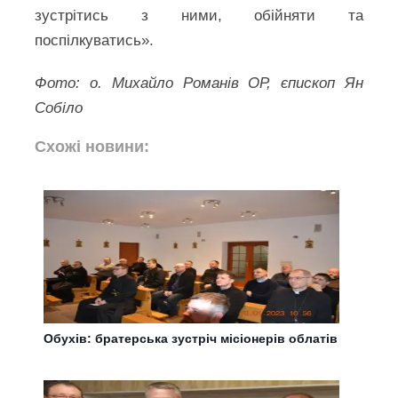
зустрітись з ними, обійняти та
поспілкуватись».
Фото: о. Михайло Романів ОР, єпископ Ян
Собіло
Схожі новини:
Обухів: братерська зустріч місіонерів облатів