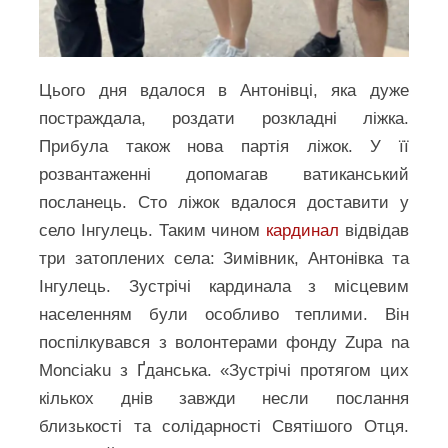
Цього дня вдалося в Антонівці, яка дуже
постраждала, роздати розкладні ліжка.
Прибула також нова партія ліжок. У її
розвантаженні допомагав ватиканський
посланець. Сто ліжок вдалося доставити у
село Інгулець. Таким чином
кардинал
відвідав
три затоплених села: Зимівник, Антонівка та
Інгулець. Зустрічі кардинала з місцевим
населенням були особливо теплими. Він
поспілкувався з волонтерами фонду Zupa na
Monciaku з Ґданська. «Зустрічі протягом цих
кількох днів завжди несли послання
близькості та солідарності Святішого Отця.