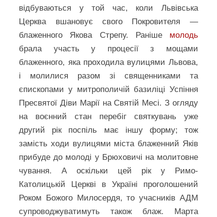
відбуваються у той час, коли Львівська
Церква вшановує свого Покровителя —
блаженного Якова Стрепу. Раніше
молодь
брала участь у процесії з мощами
блаженного, яка проходила вулицями Львова,
і молилися разом зі священниками та
єпископами у митрополичій базиліці Успіння
Пресвятої Діви Марії на Святій Месі. З огляду
на воєнний стан перебіг святкувань уже
другий рік поспіль має іншу форму; тож
замість ходи вулицями міста блаженний Яків
прибуде до молоді у Брюховичі на молитовне
чування. А оскільки цей рік у Римо-
Католицькій Церкві в Україні проголошений
Роком Божого Милосердя, то учасників АДМ
супроводжуватимуть також блаж. Марта