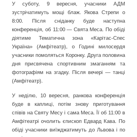
У суботу, 9 вересня, учасники АДМ
зустрічатимуть мощі блаж. Якова Стрепи о
8:00. Після сніданку буде наступна
конференція, об 11:00 — Свята Меса. По обіді
діятиме Тематична зона «Карітас-Спес
Україна» (Амфітеатр), о Годині милосердя
учасники помоляться Коронку. Друга половина
дня присвячена спортивним змаганням та
фотографіям на згадку. Після вечері — танці
(Амфітеатр).
У неділю, 10 вересня, ранкова конференція
буде в каплиці, потім знову приготування
співів на Святу Месу і сама Меса. Її об 11:00 в
Амфітеатрі очолить єпископ Едвард Кава. По
обіді учасники виїжджатимуть до Львова і по