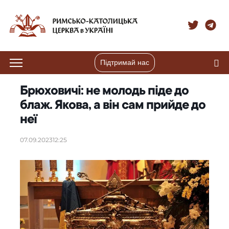
Підтримай нас
Брюховичі: не молодь піде до
блаж. Якова, а він сам прийде до
неї
07.09.2023
12:25