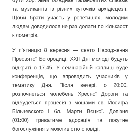
бути хор, який об’єднав талановитих співаків
та музикантів із різних куточків архідієцезії.
Щоби брати участь у репетиціях, молодим
людям доводилося не раз долати по кількасот
кілометрів.
У п’ятницю 8 вересня — свято Народження
Пресвятої Богородиці, ХХІІ Дні молоді будуть
відкриті о 17.45. У семінарійній каплиці буде
конференція, що впровадить учасників у
тематику Дня. Після вечері, о 20:00,
розпочнеться молебень Хресної Дороги та
відбудеться процесія з мощами св. Йосифа
Більчевского і бл. Марти Вєцкої. Допізня
(01:00) триватиме адорація та покутне
богослужіння з можливістю сповіді.