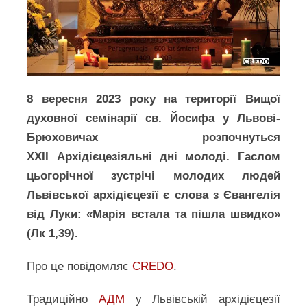
8 вересня 2023 року на території Вищої
духовної семінарії св. Йосифа у Львові-
Брюховичах розпочнуться
ХХІІ Архідієцезіяльні дні молоді. Гаслом
цьогорічної зустрічі молодих людей
Львівської архідієцезії є слова з Євангелія
від Луки: «Марія встала та пішла швидко»
(Лк 1,39).
Про це повідомляє
CREDO
.
Традиційно
АДМ
у Львівській архідієцезії