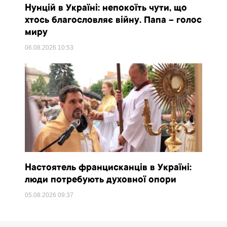
Нунцій в Україні: непокоїть чути, що
хтось благословляє війну. Папа – голос
миру
06.08.2026
10:53
Настоятель францисканців в Україні:
люди потребують духовної опори
05.08.2026
09:37