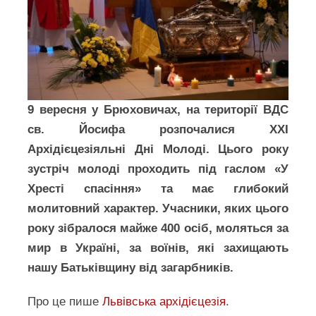
9 вересня у Брюховичах, на території ВДС
св. Йосифа розпочалися ХХІ
Архідієцезіяльні Дні Молоді. Цього року
зустріч молоді проходить під гаслом «У
Хресті спасіння» та має глибокий
молитовний характер. Учасники, яких цього
року зібралося майже 400 осіб, моляться за
мир в Україні, за воїнів, які захищають
нашу Батьківщину від загарбників.
Про це пише
Львівська архідієцезія
.