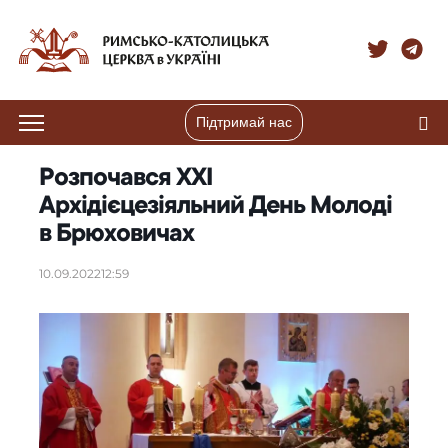
Підтримай нас
Розпочався ХХІ
Архідієцезіяльний День Молоді
в Брюховичах
10.09.2022
12:59