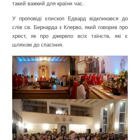
такий важкий для країни час.
У проповіді єпископ Едвард відкликався до
слів св. Бернарда з Клерво, який говорив про
хрест, як про джерело всіх таїнств, які є
шляхом до спасіння.