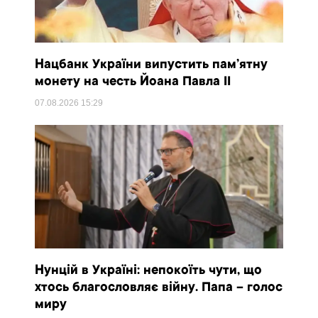
Нацбанк України випустить пам’ятну
монету на честь Йоана Павла II
07.08.2026
15:29
Нунцій в Україні: непокоїть чути, що
хтось благословляє війну. Папа – голос
миру