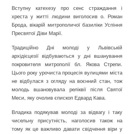
Вступну катехезу про сенс страждання і
хреста у житті людини виголосив о. Роман
Брода, вікарій митрополичої базиліки Успіння
Пресвятої Діви Марії.
Традиційно Дні молоді у Львівській
архідієцезії відбуваються у дні вшанування
покровителя митрополії бл. Якова Стрепи.
Цього року урочиста процесія вулицями міста
не відбулася з огляду на воєнний стан, тож
молодь вшановувала реліквії після Святої
Меси, яку очолив єпископ Едвард Кава.
Владика подякував молоді за відвагу і таку
чисельну присутність, наголосив також на
тому як це важливо давати свідчення віри у