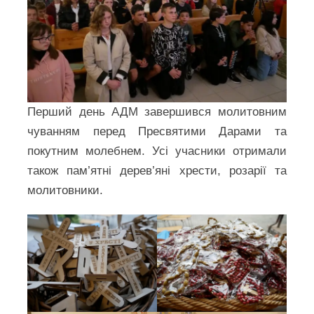
Перший день АДМ завершився молитовним
чуванням перед Пресвятими Дарами та
покутним молебнем. Усі учасники отримали
також пам’ятні дерев’яні хрести, розарії та
молитовники.