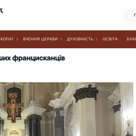
КОПАТ
ВЧЕННЯ ЦЕРКВИ
ДУХОВНІСТЬ
ОСВІТА
БЛА
енших францисканців