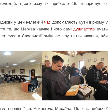
колекцій, цього разу їх приїхало 18, товаришує о.
віднови у цей нелегкий
час
допомагають бути вірному у
ття те, що Церква навчає і чого самі
душпастирі
вчать
оло Ісуса в Євхаристії зміцнює віру та покликання, аби
ітул провінції св. Архангела Михаїла. Під час виборчої