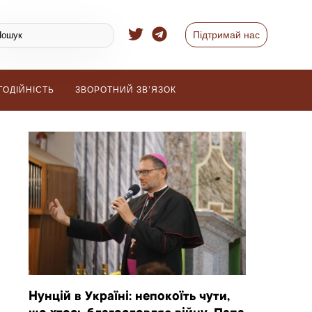
Підтримай нас
ГОДІЙНІСТЬ
ЗВОРОТНИЙ ЗВ’ЯЗОК
Нунцій в Україні: непокоїть чути,