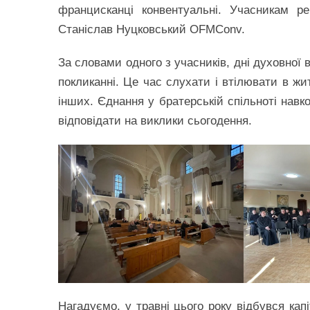
францисканці конвентуальні. Учасникам ре
Станіслав Нуцковський OFMConv.
За словами одного з учасників, дні духовної 
покликанні. Це час слухати і втілювати в жи
інших. Єднання у братерській спільноті навк
відповідати на виклики сьогодення.
Нагадуємо, у травні цього року відбувся кап