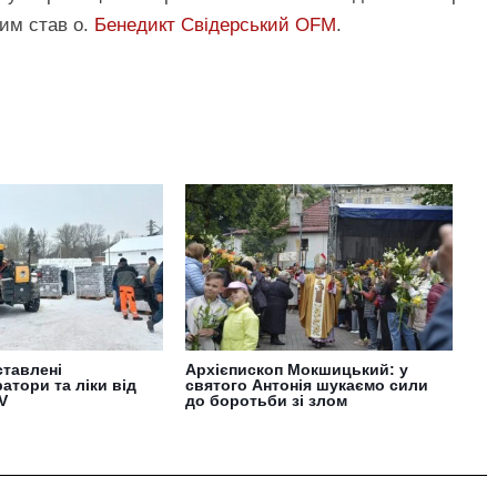
ким став о.
Бенедикт Свідерський OFM
.
ставлені
Архієпископ Мокшицький: у
атори та ліки від
святого Антонія шукаємо сили
V
до боротьби зі злом