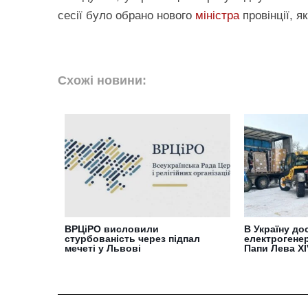
сесії було обрано нового
міністра
провінції, я
Схожі новини:
ВРЦіРО висловили
В Україну до
стурбованість через підпал
електрогенер
мечеті у Львові
Папи Лева XI