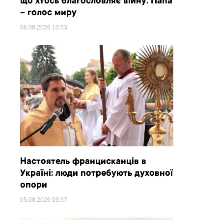
що хтось благословляє війну. Папа
– голос миру
06.08.2026
10:53
Настоятель францисканців в
Україні: люди потребують духовної
опори
05.08.2026
09:37