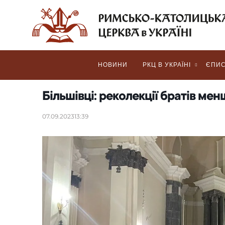
НОВИНИ
РКЦ В УКРАЇНІ
ЄПИС
Більшівці: реколекції братів м
07.09.2023
13:39