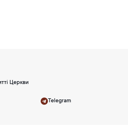
итті Церкви
Telegram