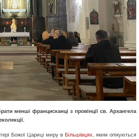
брати менші францисканці з провінції св. Архангела
еколекції.
атері Божої Цариці миру в
Більшівцях
, яким опікуються