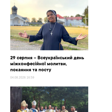
29 серпня – Всеукраїнський день
міжконфесійної молитви,
покаяння та посту
04.08.2026
16:59