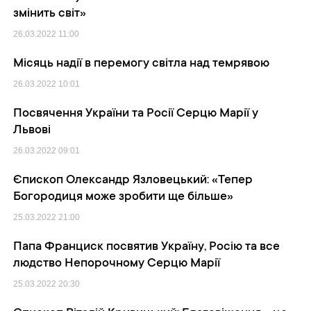
змінить світ»
26.03.2022
11:00
Місяць надії в перемогу світла над темрявою
26.03.2022
10:01
Посвячення України та Росії Серцю Марії у
Львові
26.03.2022
09:01
Єпископ Олександр Язловецький: «Тепер
Богородиця може зробити ще більше»
25.03.2022
21:00
Папа Франциск посвятив Україну, Росію та все
людство Непорочному Серцю Марії
25.03.2022
20:30