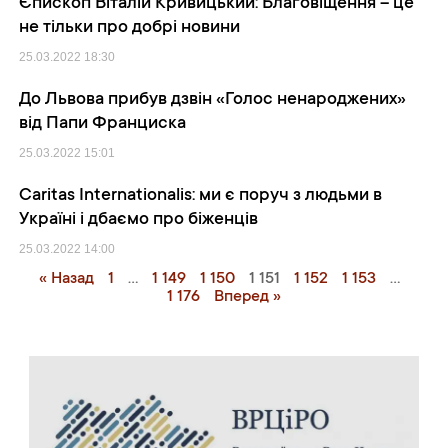
Єпископ Віталій Кривицький: Благовіщення – це
не тільки про добрі новини
25.03.2022
18:30
До Львова прибув дзвін «Голос ненароджених»
від Папи Франциска
25.03.2022
15:01
Caritas Internationalis: ми є поруч з людьми в
Україні і дбаємо про біженців
25.03.2022
14:00
« Назад
1
…
1 149
1 150
1 151
1 152
1 153
…
1 176
Вперед »