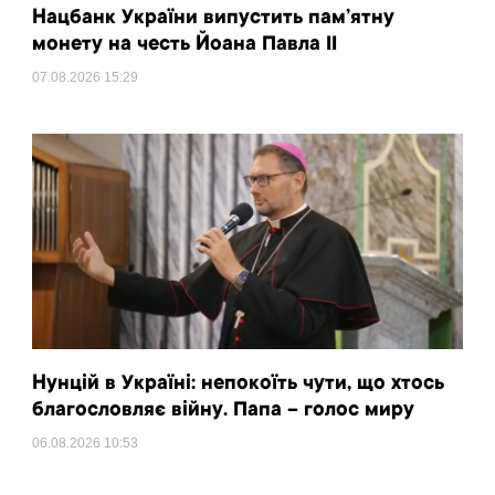
Нацбанк України випустить пам’ятну
монету на честь Йоана Павла II
07.08.2026
15:29
Нунцій в Україні: непокоїть чути, що хтось
благословляє війну. Папа – голос миру
06.08.2026
10:53