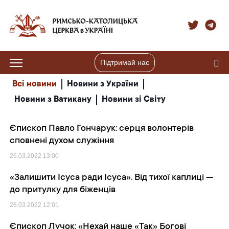
Підтримай нас
Всі новини
Новини з України
Новини з Ватикану
Новини зі Світу
Єпископ Павло Гончарук: серця волонтерів
сповнені духом служіння
26.03.2022
13:00
«Залишити Ісуса ради Ісуса». Від тихої каплиці —
до притулку для біженців
26.03.2022
12:01
Єпископ Лучок: «Нехай наше «Так» Богові