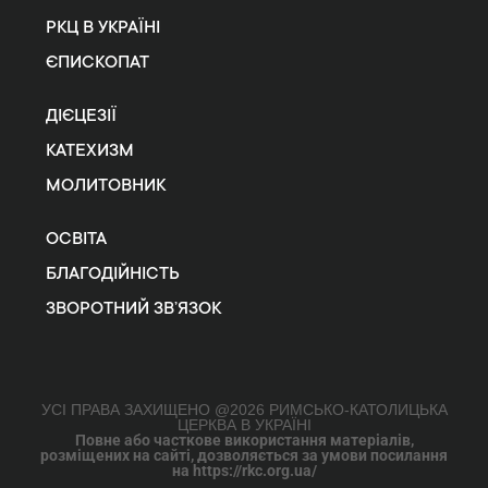
РКЦ В УКРАЇНІ
ЄПИСКОПАТ
ДІЄЦЕЗІЇ
КАТЕХИЗМ
МОЛИТОВНИК
ОСВІТА
БЛАГОДІЙНІСТЬ
ЗВОРОТНИЙ ЗВ’ЯЗОК
УСІ ПРАВА ЗАХИЩЕНО @2026 РИМСЬКО-КАТОЛИЦЬКА
ЦЕРКВА В УКРАЇНІ
Повне або часткове використання матеріалів,
розміщених на сайті, дозволяється за умови посилання
на https://rkc.org.ua/