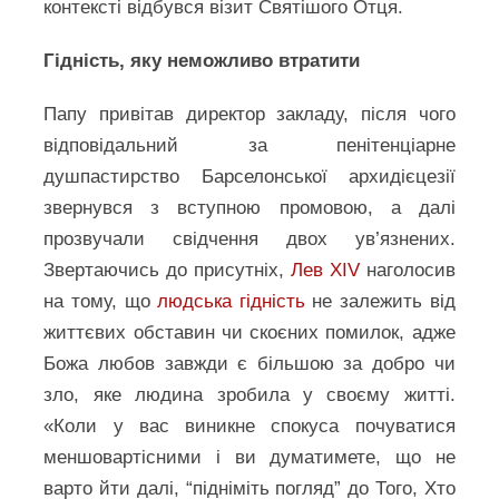
контексті відбувся візит Святішого Отця.
Гідність, яку неможливо втратити
Папу привітав директор закладу, після чого
відповідальний за пенітенціарне
душпастирство Барселонської архидієцезії
звернувся з вступною промовою, а далі
прозвучали свідчення двох ув’язнених.
Звертаючись до присутніх,
Лев XIV
наголосив
на тому, що
людська гідність
не залежить від
життєвих обставин чи скоєних помилок, адже
Божа любов завжди є більшою за добро чи
зло, яке людина зробила у своєму житті.
«Коли у вас виникне спокуса почуватися
меншовартісними і ви думатимете, що не
варто йти далі, “підніміть погляд” до Того, Хто