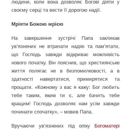
людини, коли вона дозволяє Богові діяти у
своєму серці та вести її дорогою надії.
Мріяти Божою мрією
На завершення зустрічі Папа закликав
ув’язнених не втрачати надію та пам’ятати,
що Господь завжди відкриває можливість
нового початку. Він пояснив, що християнське
життя полягає не в безпомилковості, а в
здатності навертатися, примирятися та
прощати. «Кожному з вас я кажу: Бог любить
тебе таким, яким ти є, але бачить тебе
кращим! Господь дозволяє нам усім завжди
починати спочатку», – мовив Папа.
Вручаючи ув’язнених під опіку
Богоматері