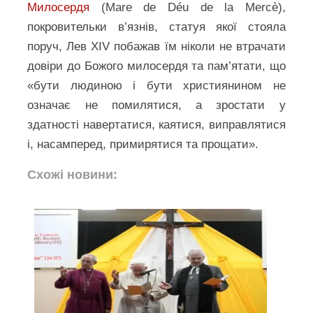
Милосердя
(Mare de Déu de la Mercè),
покровительки в’язнів, статуя якої стояла
поруч, Лев XIV побажав їм ніколи не втрачати
довіри до Божого милосердя та пам’ятати, що
«бути людиною і бути християнином не
означає не помилятися, а зростати у
здатності навертатися, каятися, виправлятися
і, насамперед, примирятися та прощати».
Схожі новини: