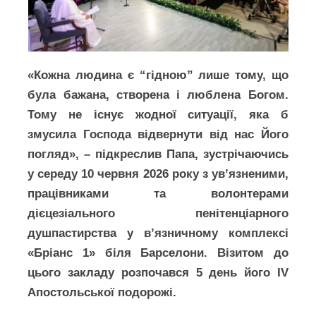
«Кожна людина є “гідною” лише тому, що
була бажана, створена і люблена Богом.
Тому не існує жодної ситуації, яка б
змусила Господа відвернути від нас Його
погляд», – підкреслив Папа, зустрічаючись
у середу 10 червня 2026 року з ув’язненими,
працівниками та волонтерами
дієцезіального пенітенціарного
душпастирства у в’язничному комплексі
«Бріанс 1» біля Барселони. Візитом до
цього закладу розпочався 5 день його IV
Апостольської подорожі.