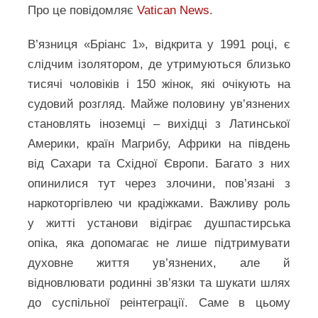
Про це повідомляє
Vatican News
.
В’язниця «Бріанс 1», відкрита у 1991 році, є
слідчим ізолятором, де утримуються близько
тисячі чоловіків і 150 жінок, які очікують на
судовий розгляд. Майже половину ув’язнених
становлять іноземці – вихідці з Латинської
Америки, країн Магрибу, Африки на південь
від Сахари та Східної Європи. Багато з них
опинилися тут через злочини, пов’язані з
наркоторгівлею чи крадіжками. Важливу роль
у житті установи відіграє душпастирська
опіка, яка допомагає не лише підтримувати
духовне життя ув’язнених, але й
відновлювати родинні зв’язки та шукати шлях
до суспільної реінтеграції. Саме в цьому