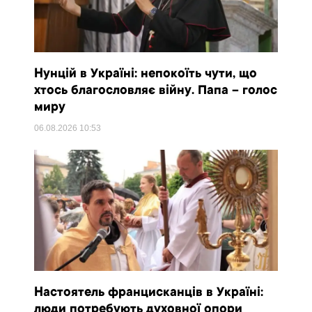
Нунцій в Україні: непокоїть чути, що
хтось благословляє війну. Папа – голос
миру
06.08.2026
10:53
Настоятель францисканців в Україні:
люди потребують духовної опори