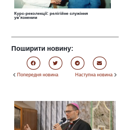
Курс-реколекції: релігійне служіння
ув’язненим
Поширити новину:
Попередня новина
Наступна новина