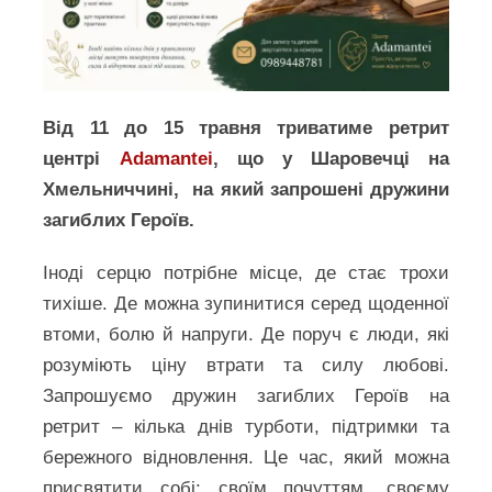
Від 11 до 15 травня триватиме ретрит
центрі
Adamantei
, що у Шаровечці на
Хмельниччині, на який запрошені дружини
загиблих Героїв.
Іноді серцю потрібне місце, де стає трохи
тихіше. Де можна зупинитися серед щоденної
втоми, болю й напруги. Де поруч є люди, які
розуміють ціну втрати та силу любові.
Запрошуємо дружин загиблих Героїв на
ретрит – кілька днів турботи, підтримки та
бережного відновлення. Це час, який можна
присвятити собі: своїм почуттям, своєму