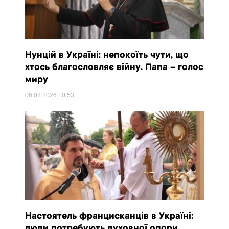
Нунцій в Україні: непокоїть чути, що
хтось благословляє війну. Папа – голос
миру
06.08.2026
10:53
Настоятель францисканців в Україні:
люди потребують духовної опори