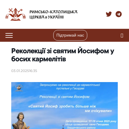
Підтримай нас
Реколекції зі святим Йосифом у
босих кармелітів
03.01.2025
16:35