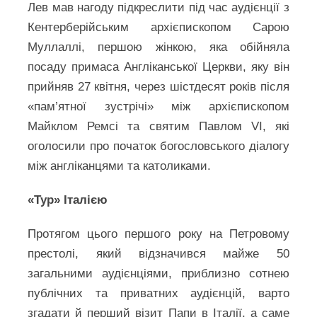
Лев мав нагоду підкреслити під час аудієнції з
Кентерберійським архієпископом Сарою
Муллаллі, першою жінкою, яка обійняла
посаду примаса Англіканської Церкви, яку він
прийняв 27 квітня, через шістдесят років після
«пам’ятної зустрічі» між архієпископом
Майклом Ремсі та святим Павлом VI, які
оголосили про початок богословського діалогу
між англіканцями та католиками.
«Тур» Італією
Протягом цього першого року на Петровому
престолі, який відзначився майже 50
загальними аудієнціями, приблизно сотнею
публічних та приватних аудієнцій, варто
згадати й перший візит Папи в Італії, а саме