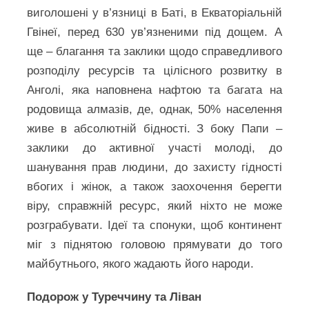
виголошені у в’язниці в Баті, в Екваторіальній
Гвінеї, перед 630 ув’язненими під дощем. А
ще – благання та заклики щодо справедливого
розподілу ресурсів та цілісного розвитку в
Анголі, яка наповнена нафтою та багата на
родовища алмазів, де, однак, 50% населення
живе в абсолютній бідності. З боку Папи –
заклики до активної участі молоді, до
шанування прав людини, до захисту гідності
вбогих і жінок, а також заохочення берегти
віру, справжній ресурс, який ніхто не може
розграбувати. Ідеї та спонуки, щоб континент
міг з піднятою головою прямувати до того
майбутнього, якого жадають його народи.
Подорож у Туреччину та Ліван