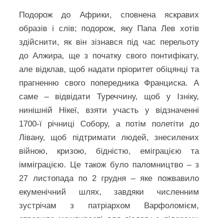
Подорож до Африки, сповнена яскравих
образів і слів; подорож, яку Папа Лев хотів
здійснити, як він зізнався під час перельоту
до Алжира, ще з початку свого понтифікату,
але відклав, щоб надати пріоритет обіцянці та
прагненню свого попередника Франциска. А
саме – відвідати Туреччину, щоб у Ізніку,
нинішній Нікеї, взяти участь у відзначенні
1700-ї річниці Собору, а потім полетіти до
Лівану, щоб підтримати людей, знесилених
війною, кризою, бідністю, еміграцією та
імміграцією. Це також було паломництво – з
27 листопада по 2 грудня – яке пожвавило
екуменічний шлях, завдяки численним
зустрічам з патріархом Варфоломієм,