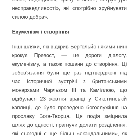
несправедливості», які «потрібно зруйнувати
силою добра».
Екуменізм і створіння
Інші шляхи, які відкрив Берґольйо і якими нині
крокує Превост, — це дороги діалогу,
екуменізму, а також пошани до створіння. Ці
зобов’язання були ще раз підтверджені під
час історичної зустрічі з британськими
монархами Чарльзом III та Каміллою, що
відбулася 23 жовтня вранці у Сикстинській
каплиці, де було проведено богослужіння на
прославу Бога-Творця. Ця подія зміцнила
шлях до єдності, прагнучи долати розділення,
які сьогодні є ще більш «скандальними», як