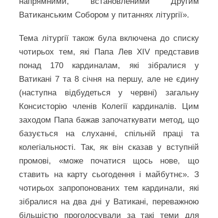
напрямними, встановленими Другим
Ватиканським Собором у питаннях літургії».
Тема літургії також була включена до списку
чотирьох тем, які Папа Лев XIV представив
понад 170 кардиналам, які зібралися у
Ватикані 7 та 8 січня на першу, але не єдину
(наступна відбудеться у червні) загальну
Консисторію членів Колегії кардиналів. Цим
заходом Папа бажав започаткувати метод, що
базується на слуханні, спільній праці та
колегіальності. Так, як він сказав у вступній
промові, «може початися щось нове, що
ставить на карту сьогодення і майбутнє». З
чотирьох запропонованих тем кардинали, які
зібралися на два дні у Ватикані, переважною
більшістю проголосували за такі теми для