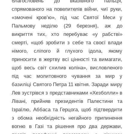
благословень до вказівного пальця,
спрямованого на повелителів війни, чиї руки,
«змочені кров’ю», під час Святої Меси у
Пальмову неділю (29 березня), аж до
викриття тих, хто перебуває «у рабстві»
смерті, «щоб зробити з себе та своєї влади
німого, сліпого й глухого ідола, якому
приносити в жертву всі цінності та вимагати,
щоб весь світ схилив коліна», висловленого
під час молитовного чування за мир у
базиліці Святого Петра 11 квітня. Заради миру
Лев зустрівся з представниками «Хезболли» в
Лівані, прийняв президентів Палестини та
Ізраїлю, Аббаса та Герцога, щоб підтвердити
з обома необхідність негайного припинення
вогню в Газі та рішення про два держави,