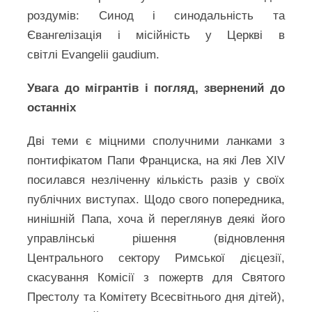
роздумів: Синод і синодальність та
Євангелізація і місійність у Церкві в
світлі Evangelii gaudium.
Увага до мігрантів і погляд, звернений до
останніх
Дві теми є міцними сполучними ланками з
понтифікатом Папи Франциска, на які Лев XIV
посилався незліченну кількість разів у своїх
публічних виступах. Щодо свого попередника,
нинішній Папа, хоча й переглянув деякі його
управлінські рішення (відновлення
Центрального сектору Римської дієцезії,
скасування Комісії з пожертв для Святого
Престолу та Комітету Всесвітнього дня дітей),