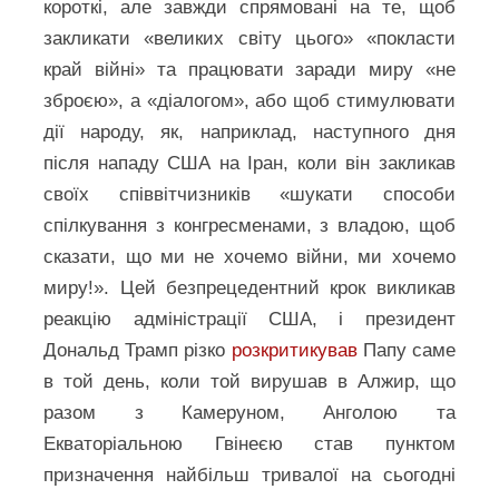
короткі, але завжди спрямовані на те, щоб
закликати «великих світу цього» «покласти
край війні» та працювати заради миру «не
зброєю», а «діалогом», або щоб стимулювати
дії народу, як, наприклад, наступного дня
після нападу США на Іран, коли він закликав
своїх співвітчизників «шукати способи
спілкування з конгресменами, з владою, щоб
сказати, що ми не хочемо війни, ми хочемо
миру!». Цей безпрецедентний крок викликав
реакцію адміністрації США, і президент
Дональд Трамп різко
розкритикував
Папу саме
в той день, коли той вирушав в Алжир, що
разом з Камеруном, Анголою та
Екваторіальною Гвінеєю став пунктом
призначення найбільш тривалої на сьогодні