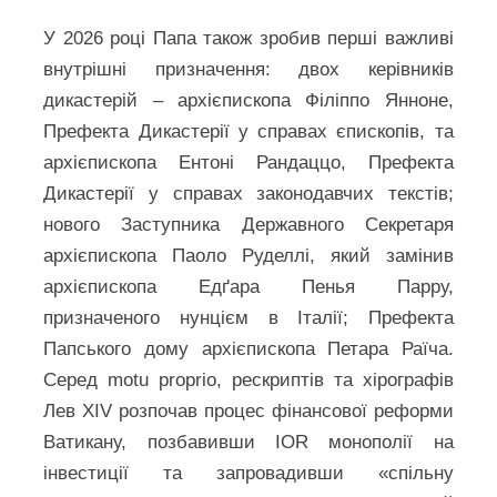
У 2026 році Папа також зробив перші важливі
внутрішні призначення: двох керівників
дикастерій – архієпископа Філіппо Янноне,
Префекта Дикастерії у справах єпископів, та
архієпископа Ентоні Рандаццо, Префекта
Дикастерії у справах законодавчих текстів;
нового Заступника Державного Секретаря
архієпископа Паоло Руделлі, який замінив
архієпископа Едґара Пенья Парру,
призначеного нунцієм в Італії; Префекта
Папського дому архієпископа Петара Раїча.
Серед motu proprio, рескриптів та хірографів
Лев XIV розпочав процес фінансової реформи
Ватикану, позбавивши IOR монополії на
інвестиції та запровадивши «спільну