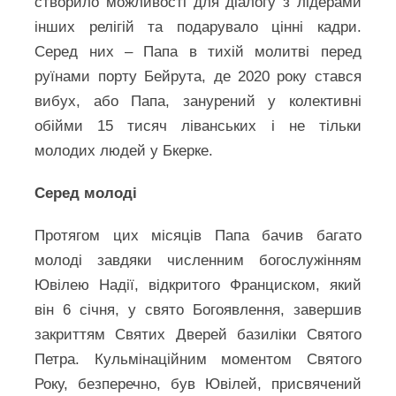
створило можливості для діалогу з лідерами
інших релігій та подарувало цінні кадри.
Серед них – Папа в тихій молитві перед
руїнами порту Бейрута, де 2020 року стався
вибух, або Папа, занурений у колективні
обійми 15 тисяч ліванських і не тільки
молодих людей у Бкерке.
Серед молоді
Протягом цих місяців Папа бачив багато
молоді завдяки численним богослужінням
Ювілею Надії, відкритого Франциском, який
він 6 січня, у свято Богоявлення, завершив
закриттям Святих Дверей базиліки Святого
Петра. Кульмінаційним моментом Святого
Року, безперечно, був Ювілей, присвячений