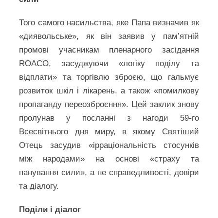
Того самого насильства, яке Папа визначив як
«диявольське», як він заявив у пам’ятній
промові учасникам пленарного засідання
ROACO, засуджуючи «логіку поділу та
відплати» та торгівлю зброєю, що гальмує
розвиток шкіл і лікарень, а також «помилкову
пропаганду переозброєння». Цей заклик знову
пролунав у посланні з нагоди 59-го
Всесвітнього дня миру, в якому Святіший
Отець засудив «ірраціональність стосунків
між народами» на основі «страху та
панування сили», а не справедливості, довіри
та діалогу.
Поділи і діалог