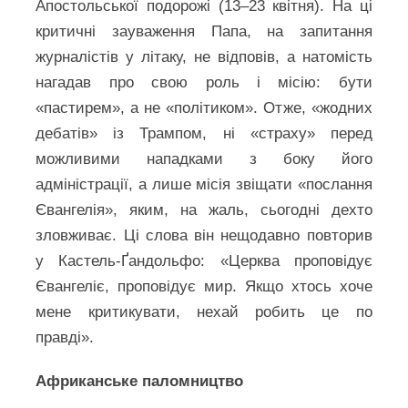
Апостольської подорожі (13–23 квітня). На ці
критичні зауваження Папа, на запитання
журналістів у літаку, не відповів, а натомість
нагадав про свою роль і місію: бути
«пастирем», а не «політиком». Отже, «жодних
дебатів» із Трампом, ні «страху» перед
можливими нападками з боку його
адміністрації, а лише місія звіщати «послання
Євангелія», яким, на жаль, сьогодні дехто
зловживає. Ці слова він нещодавно повторив
у Кастель-Ґандольфо: «Церква проповідує
Євангеліє, проповідує мир. Якщо хтось хоче
мене критикувати, нехай робить це по
правді».
Африканське паломництво