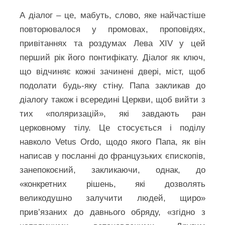
А діалог – це, мабуть, слово, яке найчастіше
повторювалося у промовах, проповідях,
привітаннях та роздумах Лева XIV у цей
перший рік його понтифікату. Діалог як ключ,
що відчиняє кожні зачинені двері, міст, щоб
подолати будь-яку стіну. Папа закликав до
діалогу також і всередині Церкви, щоб вийти з
тих «поляризацій», які завдають ран
церковному тілу. Це стосується і поділу
навколо Vetus Ordo, щодо якого Папа, як він
написав у посланні до французьких єпископів,
занепокоєний, закликаючи, однак, до
«конкретних рішень, які дозволять
великодушно залучити людей, щиро»
прив’язаних до давнього обряду, «згідно з