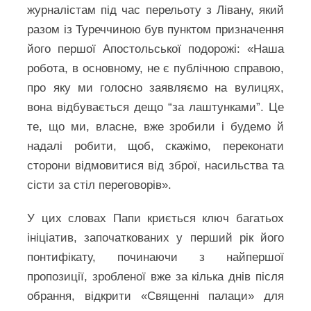
журналістам під час перельоту з Лівану, який
разом із Туреччиною був пунктом призначення
його першої Апостольської подорожі: «Наша
робота, в основному, не є публічною справою,
про яку ми голосно заявляємо на вулицях,
вона відбувається дещо “за лаштунками”. Це
те, що ми, власне, вже зробили і будемо й
надалі робити, щоб, скажімо, переконати
сторони відмовитися від зброї, насильства та
сісти за стіл переговорів».
У цих словах Папи криється ключ багатьох
ініціатив, започаткованих у перший рік його
понтифікату, починаючи з найпершої
пропозиції, зробленої вже за кілька днів після
обрання, відкрити «Священні палаци» для