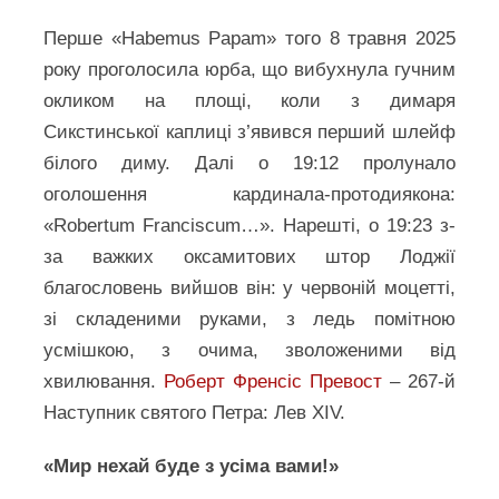
Перше «Habemus Papam» того 8 травня 2025
року проголосила юрба, що вибухнула гучним
окликом на площі, коли з димаря
Сикстинської каплиці з’явився перший шлейф
білого диму. Далі о 19:12 пролунало
оголошення кардинала-протодиякона:
«Robertum Franciscum…». Нарешті, о 19:23 з-
за важких оксамитових штор Лоджії
благословень вийшов він: у червоній моцетті,
зі складеними руками, з ледь помітною
усмішкою, з очима, зволоженими від
хвилювання.
Роберт Френсіс Превост
– 267-й
Наступник святого Петра: Лев XIV.
«Мир нехай буде з усіма вами!»