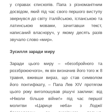
у справах єпископів. Папа з різноманітним
досвідом, який під час свого першого виступу
звернувся до світу італійською, іспанською та
латинською мовами, зачитавши текст,
написаний власноруч, у якому десять разів
звучало слово «мир».
Зусилля заради миру
Заради цього миру – «беззбройного та
роззброюючого», як він визначив його того ж 8
травня, вживши вираз, що став символом
його понтифікату, – Папа Лев XIV протягом
цього року виголошував рішучі заклики: від
«Ніколи більше війни!» під час першої
молитви «Царице неба» з Лоджії