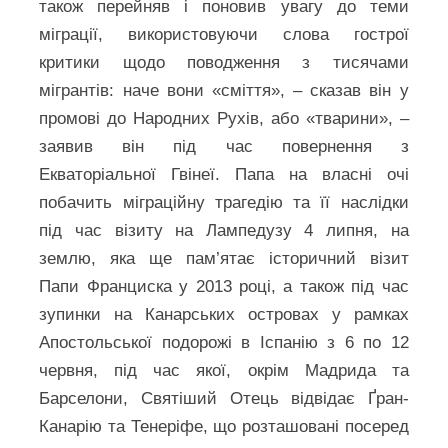
також перейняв і поновив увагу до теми
міграції, використовуючи слова гострої
критики щодо поводження з тисячами
мігрантів: наче вони «сміття», – сказав він у
промові до Народних Рухів, або «тварини», –
заявив він під час повернення з
Екваторіальної Гвінеї. Папа на власні очі
побачить міграційну трагедію та її наслідки
під час візиту на Лампедузу 4 липня, на
землю, яка ще пам’ятає історичний візит
Папи Франциска у 2013 році, а також під час
зупинки на Канарських островах у рамках
Апостольської подорожі в Іспанію з 6 по 12
червня, під час якої, окрім Мадрида та
Барселони, Святіший Отець відвідає Ґран-
Канарію та Тенеріфе, що розташовані посеред