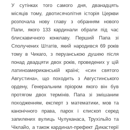
У сутінках того самого дня, дванадцять
місяців тому, двотисячолітня історія Церкви
розпочала нову главу з обранням нового
Папи, якого 133 кардинали обрали під час
блискавичного конклаву. Перший Папа зі
Сполучених Штатів, який народився 69 років
тому в Чикаго, з перуанською душею після
понад двадцяти двох років, проведених у цій
латиноамериканській країні; «син святого
Августина», що походить з Августинського
ордену, Генеральним пріором якого він був
протягом двох термінів. Папа зі змішаним
походженням, експерт з математики, мов та
канонічного права, парох і єпископ серед
запилених вулиць Чулуканаса, Трухільйо та
Чіклайо, а також кардинал-префект Дикастерії