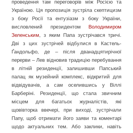
проведення там переговорів між Росією та
Україною. Ця пропозиція зустріла скептицизм
з боку Росії та ентузіазм з боку України,
висловлений президентом
Володимиром
Зеленським
, з яким Папа зустрічався тричі.
Дві з цих зустрічей відбулися в Кастель-
Ґандольфо, де – після дванадцятирічної
перерви – Лев відновив традицію перебування
в літній резиденції, залишивши Папський
палац як музейний комплекс, відкритий для
відвідувачів, а сам оселившись у Віллі
Барберіні. Резиденції, що стала звичним
місцем для багатьох журналістів, які
щовівторка ввечері, при виході, зустрічали
Папу, щоб отримати його заяви та коментарі
щодо актуальних тем. Або заклики, навіть