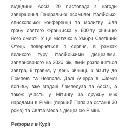
відвідини Ассізі 20 листопада з нагоди
завершення Генеральної асамблеї Італійської
єпископської конференції та молитву біля
гробу святого Франциска у 800-ту річницю
його смерті. У це містечко в Умбрії Святіший
Отець повернеться 4 серпня, в рамках
великого туру італійськими дієцезіями,
запланованого на 2026 рік, який розпочнеться
завтра, 8 травня, у день річниці, з візиту до
Помпеїв та Неаполя. Далі Ачерра в «Землі
вогнів», вже згадані Лампедуза та Ассізі, а
також участь у Мітингу за дружбу між
народами в Ріміні (перший Папа за останні 30
років) та Свята Меса з дієцезією Ріміні.
Реформи в Курії