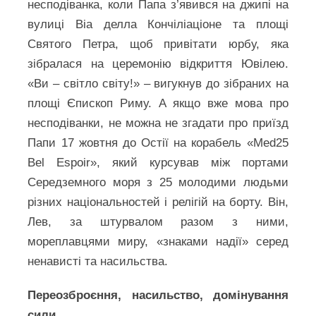
несподіванка, коли Папа з’явився на джипі на
вулиці Віа делла Кончіліаціоне та площі
Святого Петра, щоб привітати юрбу, яка
зібралася на церемонію відкриття Ювілею.
«Ви – світло світу!» – вигукнув до зібраних на
площі Єпископ Риму. А якщо вже мова про
несподіванки, не можна не згадати про приїзд
Папи 17 жовтня до Остії на корабель «Med25
Bel Espoir», який курсував між портами
Середземного моря з 25 молодими людьми
різних національностей і релігій на борту. Він,
Лев, за штурвалом разом з ними,
мореплавцями миру, «знаками надії» серед
ненависті та насильства.
Переозброєння, насильство, домінування
сили