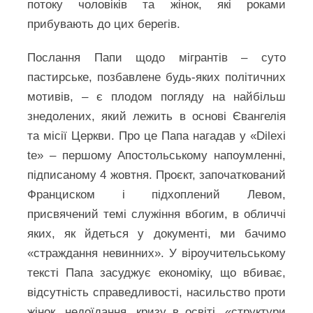
потоку чоловіків та жінок, які роками
прибувають до цих берегів.
Послання Папи щодо мігрантів – суто
пастирське, позбавлене будь-яких політичних
мотивів, – є плодом погляду на найбільш
знедолених, який лежить в основі Євангелія
та місії Церкви. Про це Папа нагадав у «Dilexi
te» – першому Апостольському напоумленні,
підписаному 4 жовтня. Проєкт, започаткований
Франциском і підхоплений Левoм,
присвячений темі служіння вбогим, в обличчі
яких, як йдеться у документі, ми бачимо
«страждання невинних». У віроучительському
тексті Папа засуджує економіку, що вбиває,
відсутність справедливості, насильство проти
жінок, недоїдання, кризу в освіті, «структури