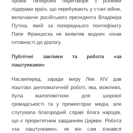
провів телефонні переговори з різними
лідерами країн, що перебувають у стані війни,
включаючи російського президента Владіміра
Путіна, який за попереднього понтифікату
Папи Франциска не виявляв жодних ознак
готовності до діалогу.
Публічні заклики та робота «за
лаштунками»
Насамперед, заради миру Лев XIV дав
поштовх дипломатичній роботі, яка, можливо,
була малопомітною для широкої
громадськості та у прожекторах медіа, але
слугувала благородній справі блага народів,
що є пріоритетним завданням Церкви. Робота
«за лаштунками», як він сам зізнався