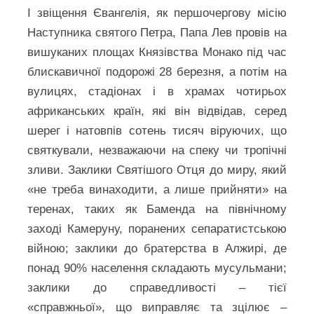
І звіщення Євангелія, як першочергову місію
Наступника святого Петра, Папа Лев провів на
вишуканих площах Князівства Монако під час
блискавичної подорожі 28 березня, а потім на
вулицях, стадіонах і в храмах чотирьох
африканських країн, які він відвідав, серед
шерег і натовпів сотень тисяч віруючих, що
святкували, незважаючи на спеку чи тропічні
зливи. Заклики Святішого Отця до миру, який
«не треба винаходити, а лише прийняти» на
теренах, таких як Баменда на північному
заході Камеруну, поранених сепаратистською
війною; заклики до братерства в Алжирі, де
понад 90% населення складають мусульмани;
заклики до справедливості – тієї
«справжньої», що виправляє та зцілює –