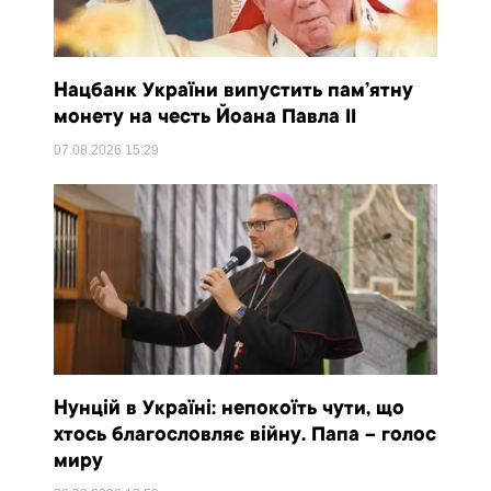
Нацбанк України випустить пам’ятну
монету на честь Йоана Павла II
07.08.2026
15:29
Нунцій в Україні: непокоїть чути, що
хтось благословляє війну. Папа – голос
миру