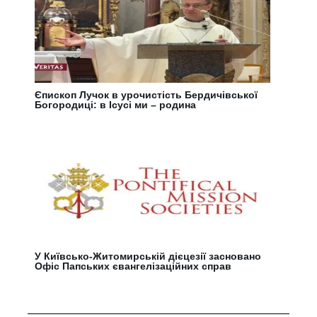
Єпископ Лучок в урочистість Бердичівської
Богородиці: в Ісусі ми – родина
У Київсько-Житомирській дієцезії засновано
Офіс Папських євангелізаційних справ