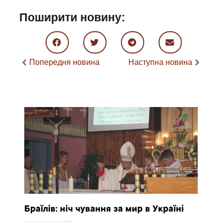
Поширити новину:
Попередня новина
Наступна новина
Браїлів: ніч чування за мир в Україні