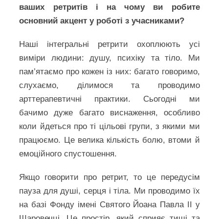
ваших ретритів і на чому ви робите
основний акцент у роботі з учасниками?
Наші інтегральні ретрити охоплюють усі
виміри людини: душу, психіку та тіло. Ми
пам’ятаємо про кожен із них: багато говоримо,
слухаємо, ділимося та проводимо
арттерапевтичні практики. Сьогодні ми
бачимо дуже багато виснаження, особливо
коли йдеться про ті цільові групи, з якими ми
працюємо. Це велика кількість болю, втоми й
емоційного спустошення.
Якщо говорити про ретрит, то це передусім
пауза для душі, серця і тіла. Ми проводимо їх
на базі Фонду імені Святого Йоана Павла ІІ у
Шаровечці. Це простір, який сприяє тиші та