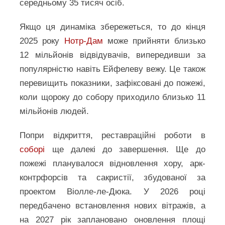
середньому 35 тисяч осіб.
Якщо ця динаміка збережеться, то до кінця
2025 року
Нотр-Дам
може прийняти близько
12 мільйонів відвідувачів, випередивши за
популярністю навіть Ейфелеву вежу. Це також
перевищить показники, зафіксовані до пожежі,
коли щороку до собору приходило близько 11
мільйонів людей.
Попри відкриття, реставраційні роботи в
соборі
ще далекі до завершення. Ще до
пожежі планувалося відновлення хору, арк-
контрфорсів та сакристії, збудованої за
проектом Віолле-ле-Дюка. У 2026 році
передбачено встановлення нових вітражів, а
на 2027 рік заплановано оновлення площі