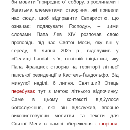
би мовити “природного” собору, з рослинами і
багатьма елементами створіння, які привели
нас сюди, щоб відправити Євхаристію, що
означає: подякувати Господу», – цими
словами Папа Лев XIV розпочав свою
проповідь під час Святої Меси, яку він у
середу, 9 липня 2025 р., відслужив у
«Селищі Laudati si’», освітній ініціативі, яку
Папа Франциск створив на території літньої
папської резиденції в Кастель-Ґандольфо. Від
минулої неділі, 6 липня, Святіший Отець
перебуває
тут з метою літнього відпочинку.
Саме в цьому контексті відбулося
богослужіння, яке він відслужив, вперше
використовуючи молитви та тексти для
Святої Меси в намірі збереження
створіння
,