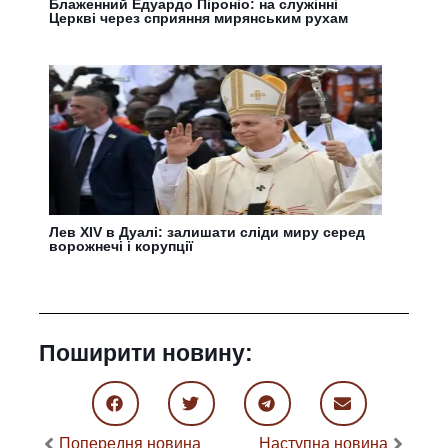
Блаженний Едуардо Піроніо: на служінні
Церкві через сприяння мирянським рухам
Лев XIV в Дуалі: залишати сліди миру серед
ворожнечі і корупції
Поширити новину:
Попередня новина
Наступна новина