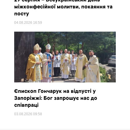
29 серпня – Всеукраїнський день
міжконфесійної молитви, покаяння та
посту
04.08.2026
16:59
Єпископ Гончарук на відпусті у
Запоріжжі: Бог запрошує нас до
співпраці
03.08.2026
09:58