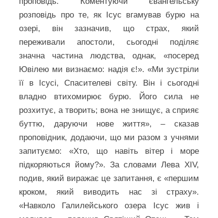
проповідь. Коментуючи євангельську
розповідь про те, як Ісус вгамував бурю на
озері, він зазначив, що страх, який
переживали апостоли, сьогодні поділяє
значна частина людства, однак, «посеред
Ювілею ми визнаємо: надія є!». «Ми зустріли
її в Ісусі, Спасителеві світу. Він і сьогодні
владно втихомирює бурю. Його сила не
розхитує, а творить; вона не знищує, а сприяє
буттю, даруючи нове життя», – сказав
проповідник, додаючи, що ми разом з учнями
запитуємо: «Хто, що навіть вітер і море
підкоряються йому?». За словами Лева XIV,
подив, який виражає це запитання, є «першим
кроком, який виводить нас зі страху».
«Навколо Галилейського озера Ісус жив і