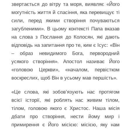
звертається до вітру та моря, виявляє «Його
могутність життя й спасіння, яка перевищує ті
сили, перед якими створіння почуваються
загубленими». В цьому контексті Папа вказав
на слова з Послання до Колосян, які дають
відповідь на запитання про те, ким є Ісус: «Він
– образ невидимого Бога, первородний
усякого створіння». Апостол називає Його
«головою Церкви», «началом, первістком
воскреслих, щоб Він в усьому мав першість».
«Це слова, які зобов’язують нас протягом
всієї історії, які роблять нас живим тілом,
тілом, головою якого є Христос. Наша місія
дбати про створіння, нести йому мир і
примирення є Його місією: місією, яку нам