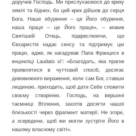
доручив Господь. Ми прислухаємося до крику
землі та бідних, бо цей крик дійшов до серця
Бога. Наше обурення – це Його обурення,
наша праця – це Його праця», – мовив
Святіший Отець, підкреслюючи, що
Євхаристія надає сенсу та підтримує цю
працю, адже, як нагадував Папа Франциск в
енцикліці Laudato si’: «Благодать, яка прагне
проявлятися в чуттєвий спосіб, досягає
дивовижного вираження, коли сам Бог, ставши
людиною, приходить, щоб дати Себе спожити
своєму створінню. Господь, на вершині
таємниці Втілення, захотів досягти нашої
близькості через фрагмент матерії. Не згори,
а зсередини, щоб ми могли зустріти Його в
нашому власному світі».