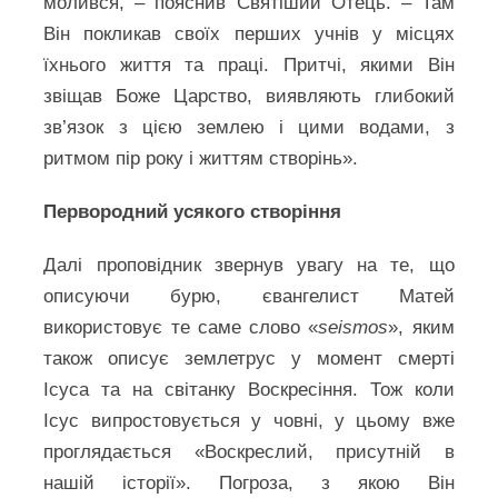
молився, – пояснив Святіший Отець. – Там
Він покликав своїх перших учнів у місцях
їхнього життя та праці. Притчі, якими Він
звіщав Боже Царство, виявляють глибокий
зв’язок з цією землею і цими водами, з
ритмом пір року і життям створінь».
Первородний усякого створіння
Далі проповідник звернув увагу на те, що
описуючи бурю, євангелист Матей
використовує те саме слово «
seismos
», яким
також описує землетрус у момент смерті
Ісуса та на світанку Воскресіння. Тож коли
Ісус випростовується у човні, у цьому вже
проглядається «Воскреслий, присутній в
нашій історії». Погроза, з якою Він