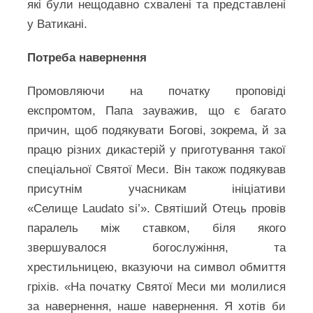
які були нещодавно схвалені та представлені
у Ватикані.
Потреба навернення
Промовляючи на початку проповіді
експромтом, Папа зауважив, що є багато
причин, щоб подякувати Богові, зокрема, й за
працю різних дикастерій у приготування такої
спеціальної Святої Меси. Він також подякував
присутнім учасникам ініціативи
«Селище Laudato si’». Святіший Отець провів
паралель між ставком, біля якого
звершувалося богослужіння, та
хрестильницею, вказуючи на символ обмиття
гріхів. «На початку Святої Меси ми молилися
за навернення, наше навернення. Я хотів би