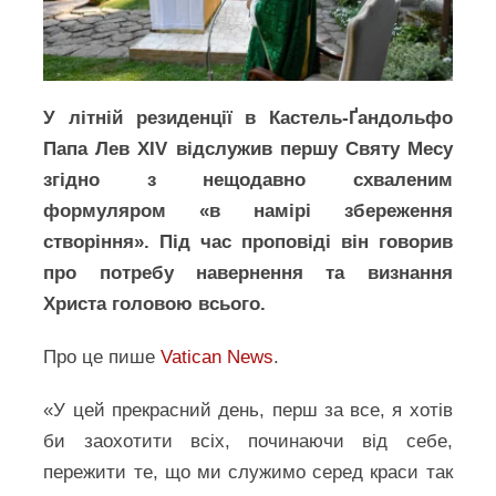
У літній резиденції в Кастель-Ґандольфо
Папа Лев XIV відслужив першу Святу Месу
згідно з нещодавно схваленим
формуляром «в намірі збереження
створіння». Під час проповіді він говорив
про потребу навернення та визнання
Христа головою всього.
Про це пише
Vatican News
.
«У цей прекрасний день, перш за все, я хотів
би заохотити всіх, починаючи від себе,
пережити те, що ми служимо серед краси так