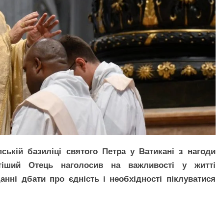
ькій базиліці святого Петра у Ватикані з нагоди
ятіший Отець наголосив на важливості у житті
анні дбати про єдність і необхідності піклуватися