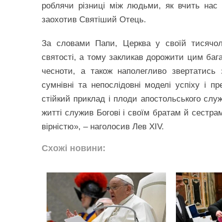
роблячи різниці між людьми, як вчить нас 
заохотив Святіший Отець.
За словами Папи, Церква у своїй тисячолі
святості, а тому закликав дорожити цим бага
чесноти, а також наполегливо звертатись
сумнівні та непослідовні моделі успіху і п
стійкий приклад і плоди апостольського служ
житті служив Богові і своїм братам й сестрам
вірністю», – наголосив Лев XIV.
Схожі новини: