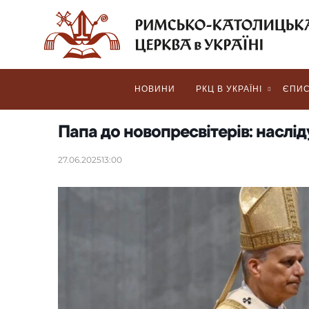
НОВИНИ
РКЦ В УКРАЇНІ
ЄПИС
Папа до новопресвітерів: наслі
27.06.2025
13:00