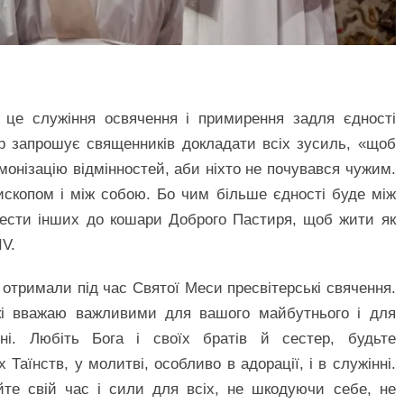
 це служіння освячення і примирення задля єдності
ор запрошує священників докладати всіх зусиль, «щоб
рмонізацію відмінностей, аби ніхто не почувався чужим.
ископом і між собою. Бо чим більше єдності буде між
вести інших до кошари Доброго Пастиря, щоб жити як
IV.
і отримали під час Святої Меси пресвітерські свячення.
які вважаю важливими для вашого майбутнього і для
ні. Любіть Бога і своїх братів й сестер, будьте
аїнств, у молитві, особливо в адорації, і в служінні.
йте свій час і сили для всіх, не шкодуючи себе, не