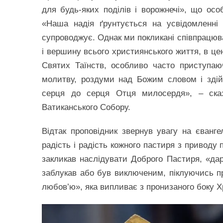
для будь-яких поділів і ворожнечі», що ос
«Наша надія ґрунтується на усвідомленні
супроводжує. Однак ми покликані співпрацюв
і вершину всього християнського життя, в це
Святих Таїнств, особливо часто приступаю
молитву, роздуми над Божим словом і здій
серця до серця Отця милосердя», – сказ
Ватиканського Собору.
Відтак проповідник звернув увагу на єванге
радість і радість кожного пастиря з приводу 
закликав наслідувати Доброго Пастиря, «да
заблукав або був виключеним, піклуючись пр
любов’ю», яка випливає з пронизаного боку Х