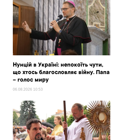
Нунцій в Україні: непокоїть чути,
що хтось благословляє війну. Папа
– голос миру
06.08.2026
10:53