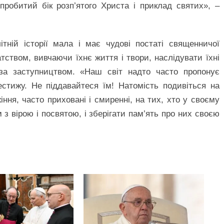
пробитий бік розп’ятого Христа і приклад святих», –
тній історії мала і має чудові постаті священничої
тством, вивчаючи їхнє життя і твори, наслідувати їхні
 за заступництвом. «Наш світ надто часто пропонує
рестижу. Не піддавайтеся їм! Натомість подивіться на
іння, часто приховані і смиренні, на тих, хто у своєму
 з вірою і посвятою, і зберігати пам’ять про них своєю