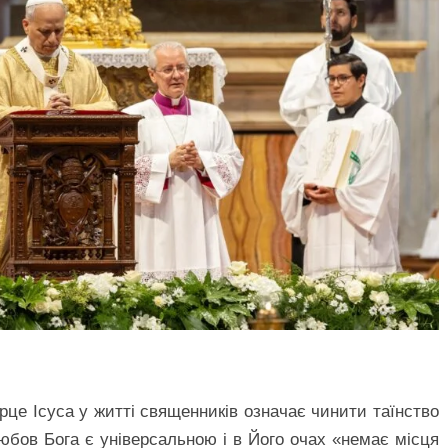
це Ісуса у житті священників означає чинити таїнство
любов Бога є універсальною і в Його очах «немає місця