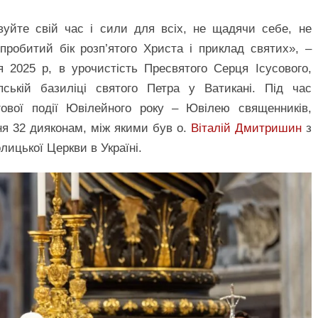
вуйте свій час і сили для всіх, не щадячи себе, не
пробитий бік розп’ятого Христа і приклад святих», –
 2025 р, в урочистість Пресвятого Серця Ісусового,
ькій базиліці святого Петра у Ватикані. Під час
гової події Ювілейного року – Ювілею священників,
ня 32 дияконам, між якими був о.
Віталій Дмитришин
з
лицької Церкви в Україні.