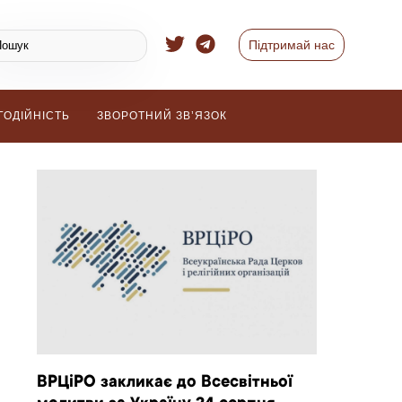
Підтримай нас
ГОДІЙНІСТЬ
ЗВОРОТНИЙ ЗВ’ЯЗОК
ВРЦіРО закликає до Всесвітньої