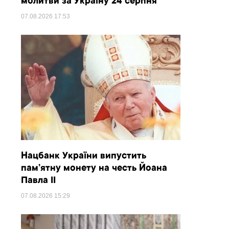
молитви за Україну 24 серпня
07.08.2026
17:53
Нацбанк України випустить
пам’ятну монету на честь Йоана
Павла II
07.08.2026
15:29