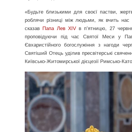
«Будьте близькими для своєї пастви, жерт
роблячи різниці між людьми, як вчить нас 
сказав
Папа Лев XIV
в п’ятницю, 27 червня
проповідуючи під час Святої Меси у Папс
Євхаристійного богослужіння з нагоди чер
Святіший Отець уділив пресвітерські свячен
Київсько-Житомирської дієцезії Римсько-Като