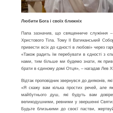
Любити Бога і своїх ближніх
Папа зазначив, що священниче служіння –
Христового Тіла. Тому ІІ Ватиканський Соб
привести всіх до єдності в любові» через га
«Також радить їм перебувати в єдності з єп
нами, тим більше ми будемо знати, як при
брати в єдиному домі Отця», – нагадав Лев X
Відтак проповідник звернувся до дияконів, як
«Я скажу вам кілька простих речей, але 
майбутнього душ, які будуть вам довіре
великодушними, ревними у звершенні Святих Т
Будьте близькими до своєї пастви, жертву