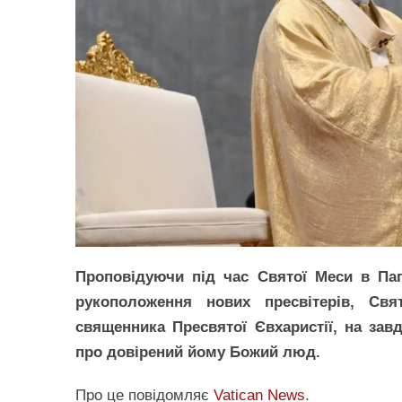
Проповідуючи під час Святої Меси в Папс
рукоположення нових пресвітерів, Св
священника Пресвятої Євхаристії, на завд
про довірений йому Божий люд.
Про це повідомляє
Vatican News
.