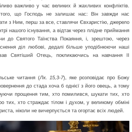
обливо важливо у час великих й жахливих конфліктів.
 того, що Господь не залишає нас: Він завжди нас
ати з Ним, перш за все, ставлячи Євхаристію, джерело
нтрі нашого існування, а відтак через плідне приймання
чи до Святого Таїнства Покаяння, і, зрештою, через
снення діл любові, дедалі більше уподібнюючи наші
ав Святіший Отець, покликаючись на навчання ІІ
льське читання (
Лк. 15,3-7
), яке розповідає про Божу
повернення до стада хоча б однієї з його овець, а тому
руючи прощення тим, хто помилився, шукати тих, хто
о тих, хто страждає тілом і духом, у великому обміні
риста, ніколи не вичерпується та огортає всіх людей.