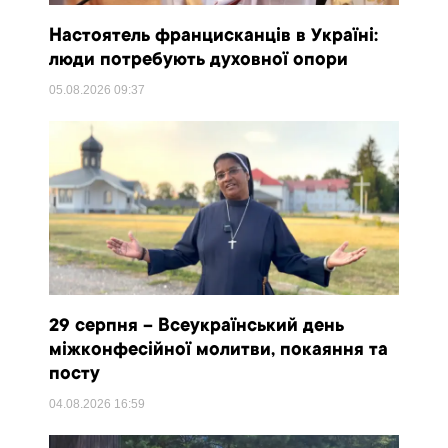
Настоятель францисканців в Україні:
люди потребують духовної опори
05.08.2026
09:37
29 серпня – Всеукраїнський день
міжконфесійної молитви, покаяння та
посту
04.08.2026
16:59