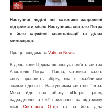
Наступної неділі всі католики запрошені
підтримати місію Наступника святого Петра
в його служінні євангелізації та ділах
милосердя.
Про це повідомляє
Vatican News
.
В день, коли Церква вшановує пам’ять святих
Апостолів Петра і Павла, католики всього
світу проводять збірку, яка є особливим
знаком єдності з Наступником святого Петра.
Мова йде про збірку «Петрів гріш»,
надходження з якої призначені на підтримку
місії
Святішого Отця
та на його діла