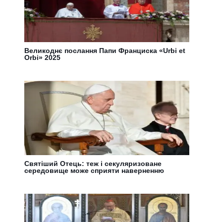
Великоднє послання Папи Франциска «Urbi et
Orbi» 2025
Святіший Отець: тeж і секуляризоване
середовище може сприяти наверненню