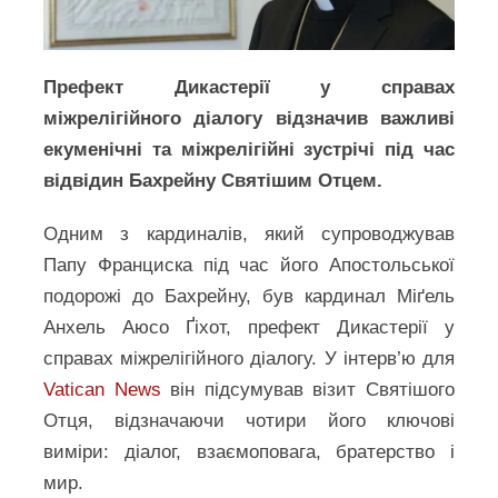
Префект Дикастерії у справах
міжрелігійного діалогу відзначив важливі
екуменічні та міжрелігійні зустрічі під час
відвідин Бахрейну Святішим Отцем.
Одним з кардиналів, який супроводжував
Папу Франциска під час його Апостольської
подорожі до Бахрейну, був кардинал Міґель
Анхель Аюсо Ґіхот, префект Дикастерії у
справах міжрелігійного діалогу. У інтерв’ю для
Vatican News
він підсумував візит Святішого
Отця, відзначаючи чотири його ключові
виміри: діалог, взаємоповага, братерство і
мир.