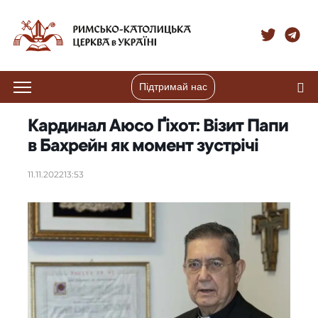
Підтримай нас
Кардинал Аюсо Ґіхот: Візит Папи
в Бахрейн як момент зустрічі
11.11.2022
13:53