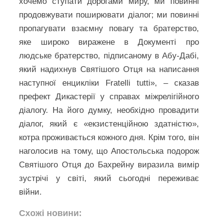
хочемо ступати дорогами миру, ми повинні
продовжувати поширювати діалог; ми повинні
пропагувати взаємну повагу та братерство,
яке широко виражене в Документі про
людське братерство, підписаному в Абу-Дабі,
який надихнув Святішого Отця на написання
наступної енцикліки Fratelli tutti», – сказав
префект Дикастерії у справах міжрелігійного
діалогу. На його думку, необхідно провадити
діалог, який є «екзистенційною здатністю»,
котра проживається кожного дня. Крім того, він
наголосив на тому, що Апостольська подорож
Святішого Отця до Бахрейну виразила вимір
зустрічі у світі, який сьогодні переживає
війни.
Схожі новини: