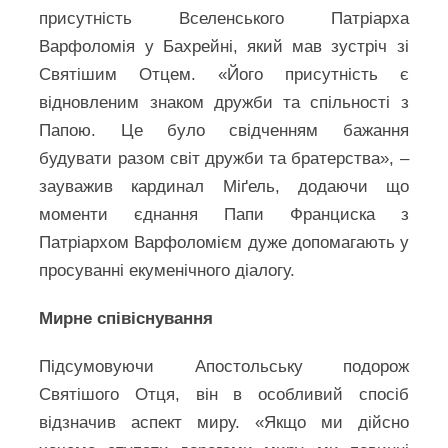
присутність Вселенського Патріарха
Варфоломія у Бахрейні, який мав зустріч зі
Святішим Отцем. «Його присутність є
відновленим знаком дружби та спільності з
Папою. Це було свідченням бажання
будувати разом світ дружби та братерства», –
зауважив кардинал Міґель, додаючи що
моменти єднання Папи Франциска з
Патріархом Варфоломієм дуже допомагають у
просуванні екуменічного діалогу.
Мирне співіснування
Підсумовуючи Апостольську подорож
Святішого Отця, він в особливий спосіб
відзначив аспект миру. «Якщо ми дійсно