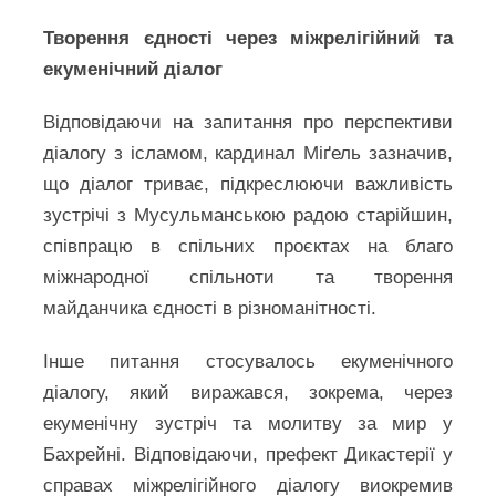
Творення єдності через міжрелігійний та
екуменічний діалог
Відповідаючи на запитання про перспективи
діалогу з ісламом, кардинал Міґель зазначив,
що діалог триває, підкреслюючи важливість
зустрічі з Мусульманською радою старійшин,
співпрацю в спільних проєктах на благо
міжнародної спільноти та творення
майданчика єдності в різноманітності.
Інше питання стосувалось екуменічного
діалогу, який виражався, зокрема, через
екуменічну зустріч та молитву за мир у
Бахрейні. Відповідаючи, префект Дикастерії у
справах міжрелігійного діалогу виокремив